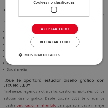
Cookies no clasificadas
¿Qué salidas tiene el diseño gráfico?
Las
salidas profesionales para diseñadores gráficos
más
habituales incluyen las siguientes opciones:
ACEPTAR TODO
Diseñador de packaging
Director de arte
RECHAZAR TODO
Gestión del grafismo en medios de comunicación
Diseño web
MOSTRAR DETALLES
Diseño de libros, revistas y medios en el ámbito editorial
Departamentos de marketing
Social media
¿Qué te aportará estudiar diseño gráfico con
Escuela ELBS?
Finalmente, llegamos a otra de las cuestiones habituales: dónde
estudiar diseño gráfico. Desde Escuela ELBS te ofrecemos
nuestra
certificación en el ámbito
para que aprendas a manejar