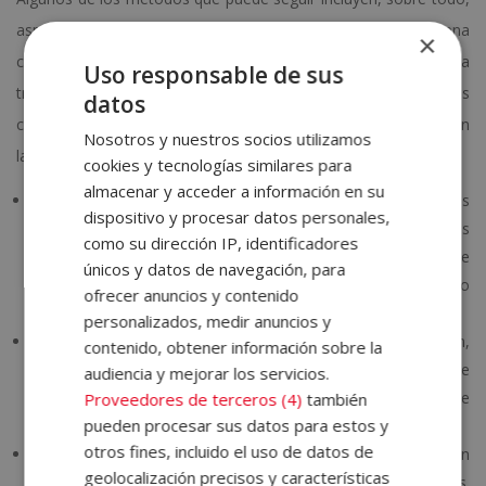
aspectos relacionados con la importancia de llevar una buena
×
comunicación en las redes sociales. Y esto no es baladí; es a
Uso responsable de sus
través de Internet como, seguramente, te conocerán tus
datos
clientes y/o empleadores. Pero vamos paso a paso: estas son
Nosotros y nuestros socios utilizamos
las
formas de ganar más siendo diseñador gráfico
:
cookies y tecnologías similares para
almacenar y acceder a información en su
Trabaja bien y sé amable
. Puede parecerte ridículo, pero es
dispositivo y procesar datos personales,
fundamental. Si haces bien tu trabajo y eres amable, será más
como su dirección IP, identificadores
probable que tus clientes quieran volver a contratarte, que te
únicos y datos de navegación, para
recomienden a otros o que te remuneren mejor. ¡No lo
ofrecer anuncios y contenido
olvides!
personalizados, medir anuncios y
Cuida tu presencia en redes sociales
. Instagram,
contenido, obtener información sobre la
Facebook, TikTok, LinkedIn… son tus escaparates de
audiencia y mejorar los servicios.
referencia. La gente querrá ver cómo trabajas y qué es lo que
Proveedores de terceros (4)
también
pueden procesar sus datos para estos y
puedes hacer por ellos; no descuides nunca tus perfiles.
otros fines, incluido el uso de datos de
No te limites
. Aprende a diseñar diversos productos, en
geolocalización precisos y características
varios formatos y a través de todos los programas posibles.