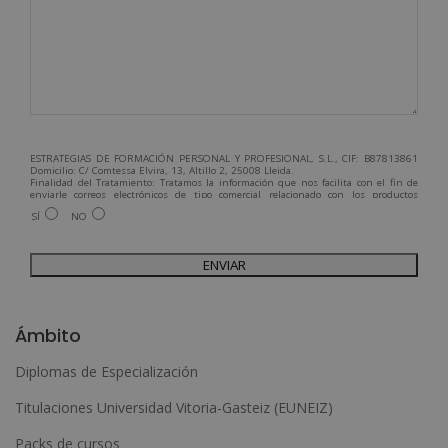
ESTRATEGIAS DE FORMACIÓN PERSONAL Y PROFESIONAL, S.L., CIF: B87813861
Domicilio: C/ Comtessa Elvira, 13, Altillo 2, 25008 Lleida.
Finalidad del Tratamiento: Tratamos la información que nos facilita con el fin de
enviarle correos electrónicos de tipo comercial relacionado con los productos
ofrecidos y otros tipo de productos que fueran de su interés.
SÍ
NO
Legitimación del tratamiento: Consentimiento del interesado.
Derechos: Puede ejercitar sus derechos identificándose suficientemente,
dirigiéndose a la dirección admin@grupoesneca.com.
Para más información consulte nuestra Política de Privacidad.
Desea recibir información comercial (vía telefónica y/o email):
A
l
Ámbito
t
Diplomas de Especialización
e
Titulaciones Universidad Vitoria-Gasteiz (EUNEIZ)
r
n
Packs de cursos