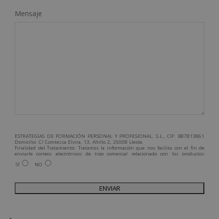
Mensaje
ESTRATEGIAS DE FORMACIÓN PERSONAL Y PROFESIONAL, S.L., CIF: B87813861
Domicilio: C/ Comtessa Elvira, 13, Altillo 2, 25008 Lleida.
Finalidad del Tratamiento: Tratamos la información que nos facilita con el fin de
enviarle correos electrónicos de tipo comercial relacionado con los productos
ofrecidos y otros tipo de productos que fueran de su interés.
SÍ
NO
Legitimación del tratamiento: Consentimiento del interesado.
Derechos: Puede ejercitar sus derechos identificándose suficientemente,
dirigiéndose a la dirección admin@grupoesneca.com.
Para más información consulte nuestra Política de Privacidad.
Desea recibir información comercial (vía telefónica y/o email):
A
l