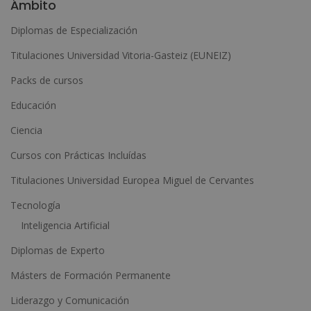
Ámbito
t
Diplomas de Especialización
e
Titulaciones Universidad Vitoria-Gasteiz (EUNEIZ)
r
n
Packs de cursos
a
Educación
t
Ciencia
i
Cursos con Prácticas Incluídas
v
e
Titulaciones Universidad Europea Miguel de Cervantes
:
Tecnología
Inteligencia Artificial
Diplomas de Experto
Másters de Formación Permanente
Liderazgo y Comunicación