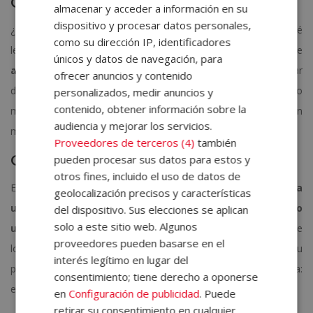
Conoce a tu audiencia
almacenar y acceder a información en su
dispositivo y procesar datos personales,
¿Qué retos enfrentan? ¿Qué los inspira? Y, también, ¿qué
como su dirección IP, identificadores
lenguaje resuena con ellos? Conocer a tu audiencia permite
únicos y datos de navegación, para
adaptar tu mensaje
, elegir ejemplos relevantes y hablar
ofrecer anuncios y contenido
directamente a sus intereses y emociones. Un discurso
personalizados, medir anuncios y
contenido, obtener información sobre la
motivador sin conexión con el público es simplemente un
audiencia y mejorar los servicios.
monólogo.
Proveedores de terceros (4)
también
Comienza con fuerza
pueden procesar sus datos para estos y
otros fines, incluido el uso de datos de
El inicio de tu discurso define la atención de tu audiencia.
Utiliza
geolocalización precisos y características
una frase impactante, una estadística sorprendente o
del dispositivo. Sus elecciones se aplican
solo a este sitio web. Algunos
una historia breve pero poderosa
. Captar la atención desde
proveedores pueden basarse en el
los primeros segundos genera expectativa y prepara a tu
interés legítimo en lugar del
público para recibir el mensaje que quieres transmitir. Recuerda:
consentimiento; tiene derecho a oponerse
en la motivación, el primer impacto es clave.
en
Configuración de publicidad
. Puede
retirar su consentimiento en cualquier