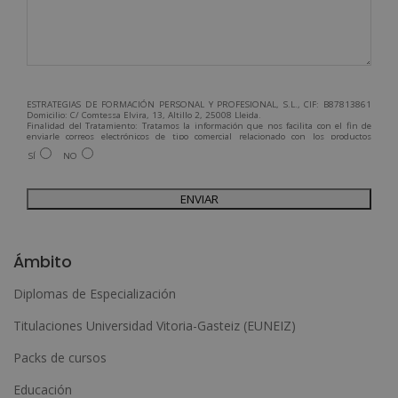
ESTRATEGIAS DE FORMACIÓN PERSONAL Y PROFESIONAL, S.L., CIF: B87813861
Domicilio: C/ Comtessa Elvira, 13, Altillo 2, 25008 Lleida.
Finalidad del Tratamiento: Tratamos la información que nos facilita con el fin de
enviarle correos electrónicos de tipo comercial relacionado con los productos
ofrecidos y otros tipo de productos que fueran de su interés.
SÍ
NO
Legitimación del tratamiento: Consentimiento del interesado.
Derechos: Puede ejercitar sus derechos identificándose suficientemente,
dirigiéndose a la dirección admin@grupoesneca.com.
Para más información consulte nuestra Política de Privacidad.
Desea recibir información comercial (vía telefónica y/o email):
A
l
Ámbito
t
Diplomas de Especialización
e
Titulaciones Universidad Vitoria-Gasteiz (EUNEIZ)
r
n
Packs de cursos
a
Educación