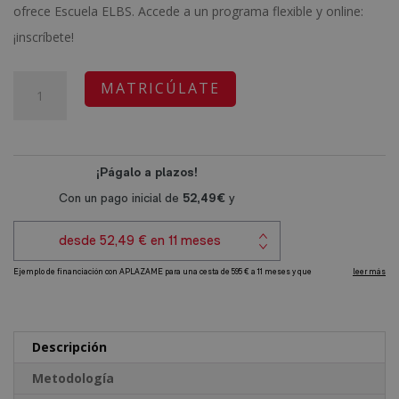
era:
es:
ofrece Escuela ELBS. Accede a un programa flexible y online:
2.380,00€.
595,00€.
¡inscríbete!
Auxiliar
A
MATRICÚLATE
de
l
Enfermería
t
+
e
Especialista
r
en
n
Pediatría
a
y
t
Urgencias
i
cantidad
v
e
Descripción
:
Metodología