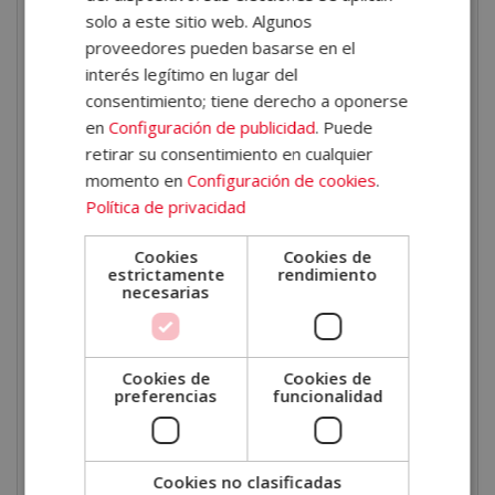
adaptada a los más pequeños, sin duda no necesitas
solo a este sitio web. Algunos
más
razones para estudiar auxiliar de
proveedores pueden basarse en el
enfermería y especialista en pediatría
. Sin
interés legítimo en lugar del
embargo, te facilitamos motivos extra para decidirte
consentimiento; tiene derecho a oponerse
en
Configuración de publicidad
. Puede
por esta formación:
retirar su consentimiento en cualquier
Satisfacción personal
. Ayudar a cuidar de los
momento en
Configuración de cookies
.
niños y brindarles atención médica en situaciones de
Política de privacidad
urgencia puede ser increíblemente gratificante a
Cookies
Cookies de
nivel personal. Ver la mejora en la salud de un niño
estrictamente
rendimiento
gracias a tu ayuda puede ser muy satisfactorio.
necesarias
Oportunidades laborales
. La especialización en
pediatría y urgencias ampliará tus opciones en el
sector profesional. Los hospitales, clínicas y centros
Cookies de
Cookies de
preferencias
funcionalidad
de atención de urgencias suelen buscar personal
capacitado en el cuidado de los niños y en la
atención de emergencias.
Cookies no clasificadas
Aprendizaje continuo
. La medicina está en