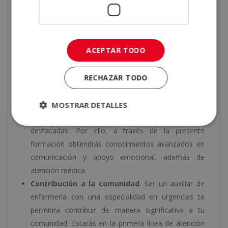
constante evolución, y trabajar en un entorno de
urgencias te mantendrá en constante aprendizaje.
Por ello, aprenderás nuevas técnicas de
ACEPTAR TODO
tratamiento, procedimientos y protocolos de
emergencia para mejorar tus habilidades y
conocimientos constantes.
RECHAZAR TODO
Desarrollo de habilidades interpersonales
.
Trabajar con niños y sus familias en situaciones de
MOSTRAR DETALLES
estrés requiere habilidades interpersonales
destacadas. Por ello, a través de la presente
formación obtendrás conocimientos avanzados en
comunicación y apoyo emocional, además de
atención médica.
Contribución a la comunidad
. Ser un auxiliar de
enfermería con una especialidad en urgencias te
permitirá contribuir de manera significativa a tu
comunidad. Estarás en la primera línea de atención