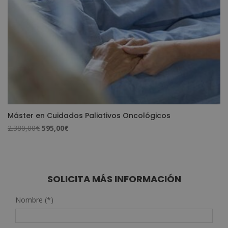
Máster en Cuidados Paliativos Oncológicos
El
El
2.380,00
€
595,00
€
precio
precio
original
actual
era:
es:
2.380,00€.
595,00€.
SOLICITA MÁS INFORMACIÓN
Nombre (*)