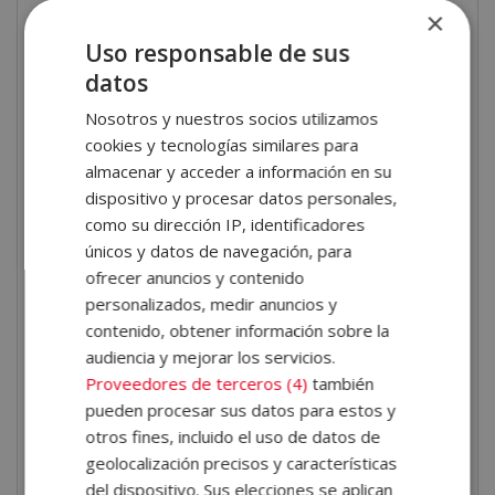
×
Derechos de la infancia.
Evolución cognitiva.
Uso responsable de sus
datos
Además de estas y otras materias también conocerás
Nosotros y nuestros socios utilizamos
el desarrollo socioafectivo, moral y sexual y podrás
cookies y tecnologías similares para
conocer las claves del desarrollo social y de la
almacenar y acceder a información en su
dispositivo y procesar datos personales,
personalidad. De esta manera, tendrás una visión
como su dirección IP, identificadores
mucho más completa acerca de las características del
únicos y datos de navegación, para
paciente pediátrico y cómo influye a la hora de
ofrecer anuncios y contenido
afrontar el tratamiento y la atención sanitaria.
personalizados, medir anuncios y
contenido, obtener información sobre la
Por qué estudiar auxiliar
audiencia y mejorar los servicios.
de enfermería y
Proveedores de terceros (4)
también
especialista en pediatría
pueden procesar sus datos para estos y
otros fines, incluido el uso de datos de
geolocalización precisos y características
Si te interesa la salud y te preocupa la atención médica
del dispositivo. Sus elecciones se aplican