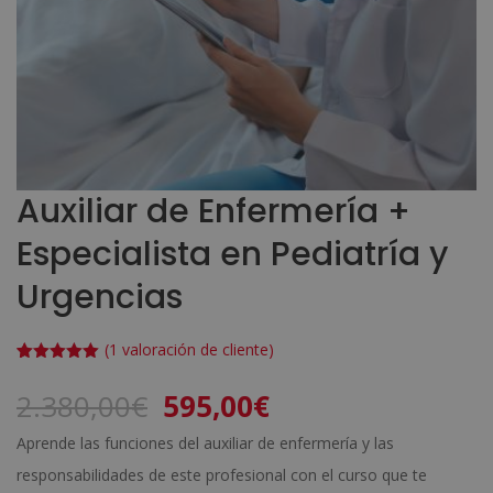
Auxiliar de Enfermería +
Especialista en Pediatría y
Urgencias
(
1
valoración de cliente)
Valorado
1
con
5.00
de
El
El
2.380,00
€
595,00
€
5 en base
a
valoración
precio
precio
de un
Aprende las funciones del auxiliar de enfermería y las
cliente
original
actual
responsabilidades de este profesional con el curso que te