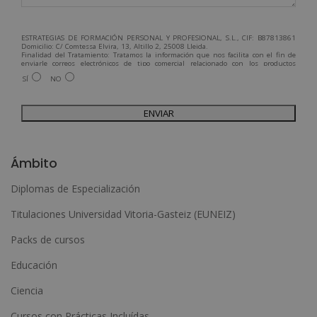
ESTRATEGIAS DE FORMACIÓN PERSONAL Y PROFESIONAL, S.L., CIF: B87813861
Domicilio: C/ Comtessa Elvira, 13, Altillo 2, 25008 Lleida.
Finalidad del Tratamiento: Tratamos la información que nos facilita con el fin de
enviarle correos electrónicos de tipo comercial relacionado con los productos
ofrecidos y otros tipo de productos que fueran de su interés.
SÍ
NO
Legitimación del tratamiento: Consentimiento del interesado.
Derechos: Puede ejercitar sus derechos identificándose suficientemente,
dirigiéndose a la dirección admin@grupoesneca.com.
Para más información consulte nuestra Política de Privacidad.
Desea recibir información comercial (vía telefónica y/o email):
A
l
Ámbito
t
Diplomas de Especialización
e
Titulaciones Universidad Vitoria-Gasteiz (EUNEIZ)
r
n
Packs de cursos
a
Educación
t
Ciencia
i
Cursos con Prácticas Incluídas