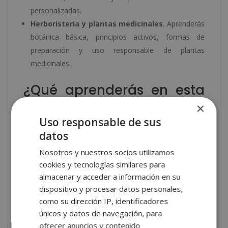
personalizadas.
Herboristería y plantas medicinales
. Aprenderás
botánica básica, principios activos, formas de
preparación y uso responsable de plantas
medicinales.
¿Qué aprenderás en esta
Certificación Experto en
×
Naturopatía +
Uso responsable de sus
datos
Herbodietética?
Nosotros y nuestros socios utilizamos
Durante la formación adquirirás una
comprensión
cookies y tecnologías similares para
almacenar y acceder a información en su
integral del cuerpo humano
y su relación con la
dispositivo y procesar datos personales,
alimentación, el entorno y los hábitos de vida.
como su dirección IP, identificadores
Aprenderás a identificar desequilibrios, interpretar
únicos y datos de navegación, para
señales del organismo y proponer orientaciones
ofrecer anuncios y contenido