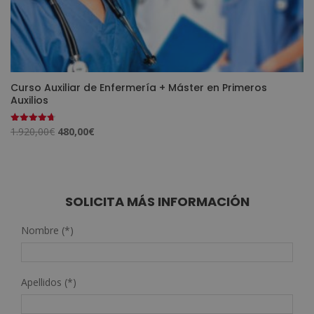
Curso Auxiliar de Enfermería + Máster en Primeros
Auxilios
El
El
1.920,00
€
480,00
€
Valorado
con
precio
precio
4.73
de 5
original
actual
era:
es:
1.920,00€.
480,00€.
SOLICITA MÁS INFORMACIÓN
Nombre (*)
Apellidos (*)