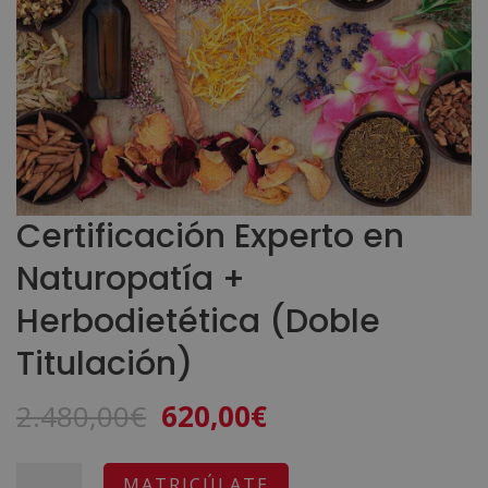
Certificación Experto en
Naturopatía +
Herbodietética (Doble
Titulación)
El
El
2.480,00
€
620,00
€
precio
precio
original
actual
Certificación
A
MATRICÚLATE