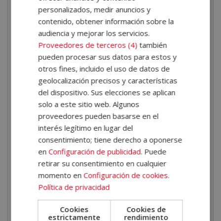
naturales adaptadas a cada persona.
personalizados, medir anuncios y
contenido, obtener información sobre la
También desarrollarás competencias en
audiencia y mejorar los servicios.
herbodietética
, desde la evaluación nutricional hasta
Proveedores de terceros (4)
también
pueden procesar sus datos para estos y
la
elaboración de planes alimentarios
otros fines, incluido el uso de datos de
personalizados
, teniendo en cuenta situaciones
geolocalización precisos y características
especiales. Además, conocerás en profundidad el uso
del dispositivo. Sus elecciones se aplican
de plantas medicinales, sus propiedades,
solo a este sitio web. Algunos
contraindicaciones y formas de preparación.
proveedores pueden basarse en el
interés legítimo en lugar del
Salidas profesionales
consentimiento; tiene derecho a oponerse
en
Configuración de publicidad
. Puede
El programa permite obtener conocimientos
retirar su consentimiento en cualquier
altamente valorados en sectores y entornos
momento en
Configuración de cookies
.
profesionales como:
Política de privacidad
Herboristerías.
Cookies
Cookies de
Tiendas de productos naturales.
estrictamente
rendimiento