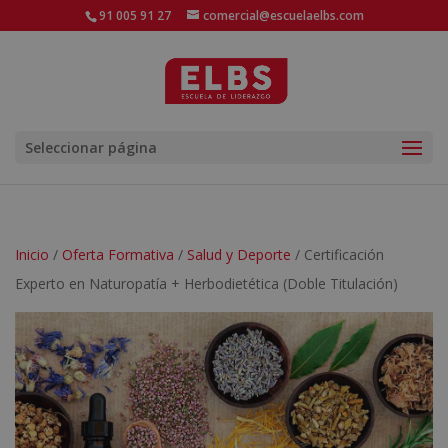
91 005 91 27
comercial@escuelaelbs.com
Seleccionar página
Inicio
/
Oferta Formativa
/
Salud y Deporte
/ Certificación
Experto en Naturopatía + Herbodietética (Doble Titulación)