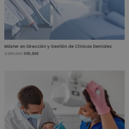
Máster en Dirección y Gestión de Clínicas Dentales
El
El
2.380,00
€
595,00
€
precio
precio
original
actual
era:
es:
2.380,00€.
595,00€.