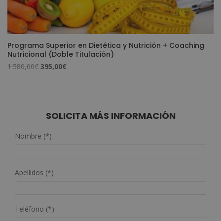
Programa Superior en Dietética y Nutrición + Coaching
Nutricional (Doble Titulación)
El
El
1.580,00
€
395,00
€
precio
precio
original
actual
era:
es:
1.580,00€.
395,00€.
SOLICITA MÁS INFORMACIÓN
Nombre (*)
Apellidos (*)
Teléfono (*)