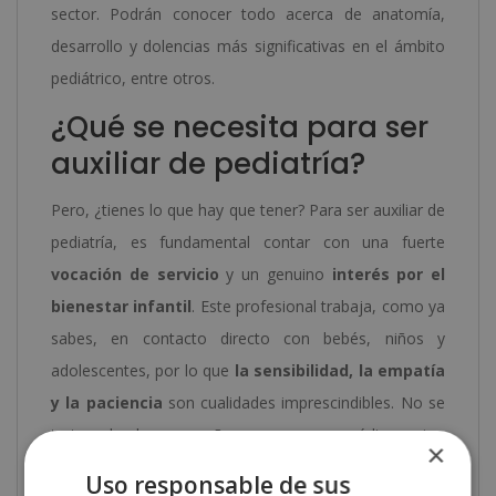
sector. Podrán conocer todo acerca de anatomía,
desarrollo y dolencias más significativas en el ámbito
pediátrico, entre otros.
¿Qué se necesita para ser
auxiliar de pediatría?
Pero, ¿tienes lo que hay que tener? Para ser auxiliar de
pediatría, es fundamental contar con una fuerte
vocación de servicio
y un genuino
interés por el
bienestar infantil
. Este profesional trabaja, como ya
sabes, en contacto directo con bebés, niños y
adolescentes, por lo que
la sensibilidad, la empatía
y la paciencia
son cualidades imprescindibles. No se
trata solo de acompañar en procesos médicos, sino
×
de saber calmar a un niño asustado, animar a una
Uso responsable de sus