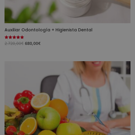
Auxiliar Odontología + Higienista Dental
El
El
2.720,00
€
680,00
€
Valorado
con
precio
precio
5.00
de 5
original
actual
era:
es:
2.720,00€.
680,00€.