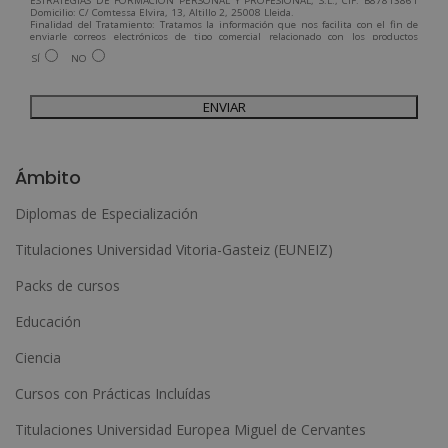
ESTRATEGIAS DE FORMACIÓN PERSONAL Y PROFESIONAL, S.L., CIF: B87813861
Domicilio: C/ Comtessa Elvira, 13, Altillo 2, 25008 Lleida.
Finalidad del Tratamiento: Tratamos la información que nos facilita con el fin de
enviarle correos electrónicos de tipo comercial relacionado con los productos
ofrecidos y otros tipo de productos que fueran de su interés.
SÍ
NO
Legitimación del tratamiento: Consentimiento del interesado.
Derechos: Puede ejercitar sus derechos identificándose suficientemente,
dirigiéndose a la dirección admin@grupoesneca.com.
Para más información consulte nuestra Política de Privacidad.
Desea recibir información comercial (vía telefónica y/o email):
A
l
Ámbito
t
Diplomas de Especialización
e
Titulaciones Universidad Vitoria-Gasteiz (EUNEIZ)
r
n
Packs de cursos
a
Educación
t
Ciencia
i
Cursos con Prácticas Incluídas
v
e
Titulaciones Universidad Europea Miguel de Cervantes