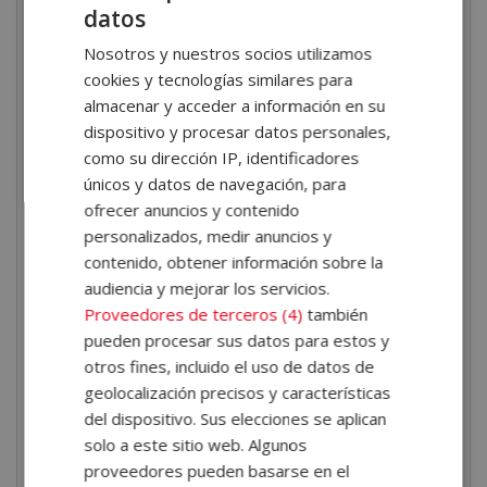
familia preocupada o adaptar la comunicación según
datos
la edad del paciente.
Nosotros y nuestros socios utilizamos
cookies y tecnologías similares para
También es clave el
trabajo en equipo
, ya que el
almacenar y acceder a información en su
auxiliar de pediatría forma parte de un entorno
dispositivo y procesar datos personales,
sanitario donde colaborar estrechamente con
como su dirección IP, identificadores
pediatras, enfermeros y otros profesionales es crucial.
únicos y datos de navegación, para
Saber escuchar, seguir instrucciones y mantener
ofrecer anuncios y contenido
personalizados, medir anuncios y
una actitud proactiva
contribuye a crear un
contenido, obtener información sobre la
ambiente de confianza y eficacia.
audiencia y mejorar los servicios.
Proveedores de terceros (4)
también
La
organización y la atención al detalle
son otras
pueden procesar sus datos para estos y
cualidades que se necesitan para ser auxiliar de
otros fines, incluido el uso de datos de
pediatría. Cualquier descuido puede afectar
geolocalización precisos y características
directamente al cuidado del paciente, por lo que se
del dispositivo. Sus elecciones se aplican
espera responsabilidad y compromiso. Por último, una
solo a este sitio web. Algunos
proveedores pueden basarse en el
actitud positiva y alegre
puede marcar la diferencia