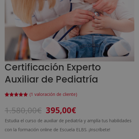
Certificación Experto
Auxiliar de Pediatría
(
1
valoración de cliente)
Valorado
1
con
5.00
de
El
El
1.580,00
€
395,00
€
5 en base
a
valoración
precio
precio
de un
Estudia el curso de auxiliar de pediatría y amplía tus habilidades
cliente
original
actual
con la formación online de Escuela ELBS. ¡Inscríbete!
era:
es: