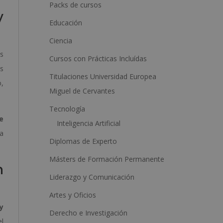
a
Packs de cursos
y
t
Educación
i
Ciencia
v
os
Cursos con Prácticas Incluídas
e
as
:
Titulaciones Universidad Europea
o,
Miguel de Cervantes
Tecnología
e
Inteligencia Artificial
ga
Diplomas de Experto
Másters de Formación Permanente
n
Liderazgo y Comunicación
Artes y Oficios
y
Derecho e Investigación
el