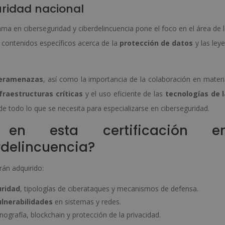
uridad nacional
a en ciberseguridad y ciberdelincuencia pone el foco en el área de 
e contenidos específicos acerca de la
protección de datos
y las ley
beramenazas
, así como la importancia de la colaboración en mater
fraestructuras críticas
y el uso eficiente de las
tecnologías de l
e todo lo que se necesita para especializarse en ciberseguridad.
 en esta certificación e
rdelincuencia?
rán adquirido:
uridad
, tipologías de ciberataques y mecanismos de defensa.
ulnerabilidades
en sistemas y redes.
nografía, blockchain y protección de la privacidad.