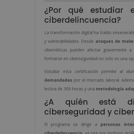
¿Por qué estudiar e
ciberdelincuencia?
La transformación digital ha traído innumerab
y vulnerabilidades. Desde
ataques de malw
cibernéticas pueden afectar gravemente a p
formarse en ciberseguridad no solo es una opc
Estudiar esta certificación permite al al
demandadas
por el mercado laboral. Ademá
lectiva de 300 horas y una
metodología adap
¿A quién está dir
ciberseguridad y cibe
El programa se dirige a
personas inte
ciberdelincuencia
, ya sea por motivos prof