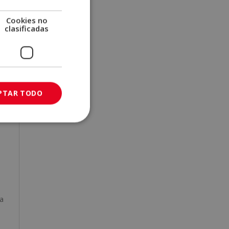
de
Cookies no
clasificadas
de
PTAR TODO
L,
a