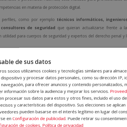
petencias en materia de protección digital.
s perfiles, como por ejemplo
técnicos informáticos, ingenieros
 consultores de seguridad
que quieran actualizarse frente a l
tilidad para cuerpos de seguridad y expertos del derecho penal y 
ccesible a cualquier persona ya que no presenta requisitos d
able de sus datos
talmente flexible, para que cualquiera que quiera aprender más sob
os socios utilizamos cookies y tecnologías similares para almace
Te apuntas?
 dispositivo y procesar datos personales, como su dirección IP, i
programa
 navegación, para ofrecer anuncios y contenido personalizados, 
r información sobre la audiencia y mejorar los servicios.
Proveed
ultidisciplinar, dividido en dos grandes partes. La primera abarca tod
 procesar sus datos para estos y otros fines, incluido el uso d
ecisos y características del dispositivo. Sus elecciones se aplican 
dad, mientras que la segunda profundiza en los aspectos legales
eedores pueden basarse en el interés legítimo en lugar del cons
l.
rse en
Configuración de publicidad
. Puede retirar su consentimien
revención y gestión de ciberataques
iguración de cookies
.
Política de privacidad