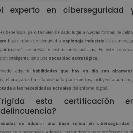
l experto en ciberseguridad 
les beneficios, pero también ha dado lugar a nuevas formas de delit
are
hasta robos de identidad o
espionaje industrial
, las amenaz
articulares, empresas e instituciones públicas. En este context
ión inteligente, sino una
necesidad estratégica
.
umnado adquirir
habilidades que hoy en día son altament
s, el programa ha sido diseñado por expertos, incluyendo una car
tada a las necesidades actuales
del entorno digital.
igida esta certificación e
rdelincuencia?
resadas en adquirir una base sólida en ciberseguridad 
esionales o personales. Además, está indicado para profesionales d