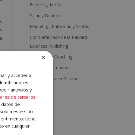
Estética y Moda
Salud y Deporte
,
Marketing, Publicidad y Ventas
as
Con Certificado de la Harvard
la
Business Publishing
×
Psicología y Coaching
e
Recursos Humanos
re
nar y acceder a
Administración y Gestión
dentificadores
medir anuncios y
ores de terceros
os
e datos de
solo a este sitio
 y
entimiento; tiene
to en cualquier