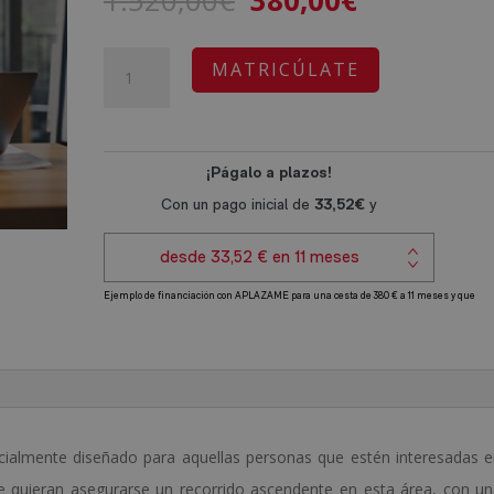
1.520,00
€
380,00
€
precio
precio
original
actual
Certificación
A
MATRICÚLATE
era:
es:
Experto
l
1.520,00€.
380,00€.
en
t
Publicidad
e
cantidad
r
n
a
t
i
v
e
:
cialmente diseñado para aquellas personas que estén interesadas 
ue quieran asegurarse un recorrido ascendente en esta área, con u