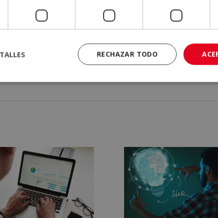
o que da fe de la validez, contenidos y autenticidad del título a niv
l reconocimiento Cum Laude. Este distintivo lo otorga Emagister a l
que hayan recibido la mejor valoración de los servicios formativ
TALLES
RECHAZAR TODO
ACE