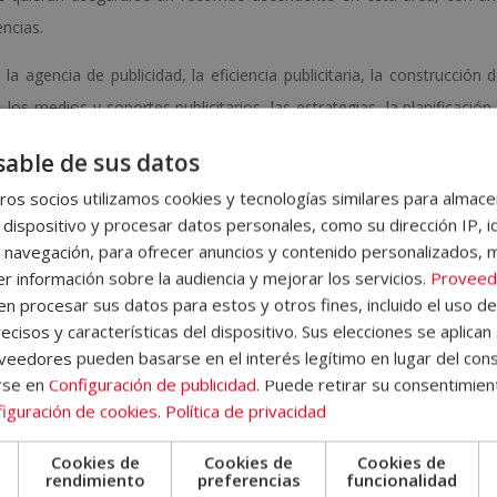
ncias.
a agencia de publicidad, la eficiencia publicitaria, la construcción 
 los medios y soportes publicitarios, las estrategias, la planificación
ción publicitaria, el plan de publicidad, la eficacia publicitaria y l
able de sus datos
 unidad didáctica el alumno/a encontrará ejercicios de autoevaluaci
os socios utilizamos cookies y tecnologías similares para almace
conocimientos adquiridos a lo largo del curso de forma autónoma.
 dispositivo y procesar datos personales, como su dirección IP, i
 navegación, para ofrecer anuncios y contenido personalizados, 
 donde encontrará información sobre la metodología de aprendizaje, 
r información sobre la audiencia y mejorar los servicios.
Proveed
 del Campus Virtual, qué hacer una vez el alumno haya finalizado
 procesar sus datos para estos y otros fines, incluido el uso d
emás, el alumno dispondrá de un servicio de clases en directo.
ecisos y características del dispositivo. Sus elecciones se aplican 
eedores pueden basarse en el interés legítimo en lugar del cons
rse en
Configuración de publicidad
. Puede retirar su consentimien
iguración de cookies
.
Política de privacidad
las pruebas de evaluación, el alumno recibirá un diploma que certifi
Cookies de
Cookies de
Cookies de
e
rendimiento
preferencias
funcionalidad
”, de ELBS ESCUELA DE LIDERAZGO.