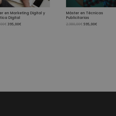
r en Marketing Digital y
Máster en Técnicas
tica Digital
Publicitarias
El
El
El
El
,00
€
395,00
€
2.380,00
€
595,00
€
precio
precio
precio
precio
original
actual
original
actual
era:
es:
era:
es:
1.580,00€.
395,00€.
2.380,00€.
595,00€.