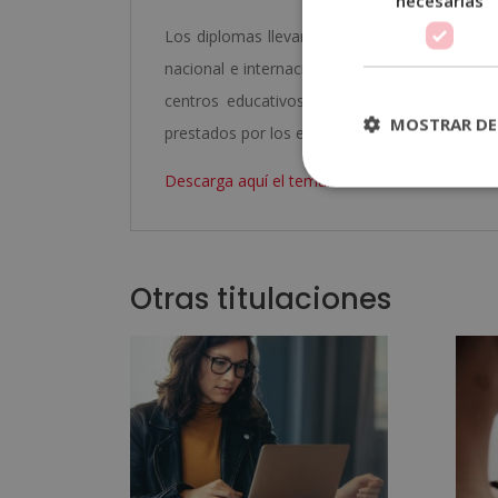
necesarias
Los diplomas llevan el sello de Notario Europe
nacional e internacional. Además, dispone de
centros educativos y escuelas de negocios, 
MOSTRAR DE
prestados por los estudiantes.
Descarga aquí el temario del curso
Otras titulaciones