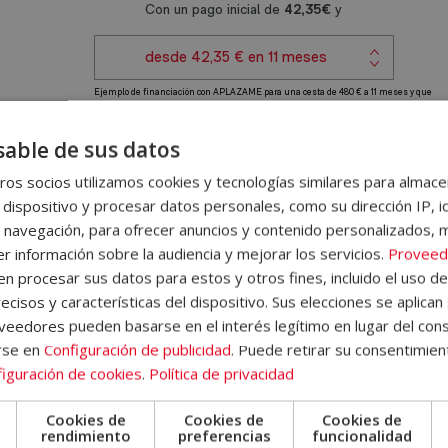
de
n
los
a
Conflictos
t
Armados
i
y
v
able de sus datos
el
e
cación
Temario
Valoraciones (0)
os socios utilizamos cookies y tecnologías similares para almace
Terrorismo
:
 dispositivo y procesar datos personales, como su dirección IP, i
 navegación, para ofrecer anuncios y contenido personalizados, 
-
l Máster en Análisis y Prevenció
r información sobre la audiencia y mejorar los servicios.
Proveed
Diploma
dos y el Terrorismo
 procesar sus datos para estos y otros fines, incluido el uso d
Autentificado
ecisos y características del dispositivo. Sus elecciones se aplican 
, directivos, emprendedores, trabajadores, estudiantes y cualqui
por
eedores pueden basarse en el interés legítimo en lugar del cons
os necesarios en relación con este ámbito profesional.
Notario
rse en
Configuración de publicidad
. Puede retirar su consentimien
iguración de cookies
.
Política de privacidad
Europeo
obre conflictos, la introducción a los conflictos armados, el mar
-
, las estrategias y partes involucradas en los conflictos armados, l
Cookies de
Cookies de
Cookies de
cantidad
e
rendimiento
preferencias
funcionalidad
 armados, el armamento empleado en conflictos armados, otro tipo 