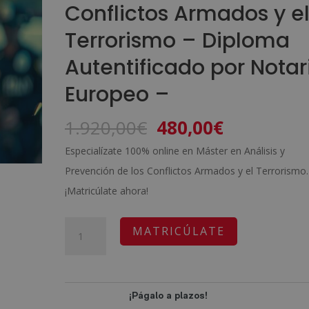
Conflictos Armados y e
Terrorismo – Diploma
Autentificado por Notar
Europeo –
El
El
1.920,00
€
480,00
€
precio
precio
Especialízate 100% online en Máster en Análisis y
original
actual
Prevención de los Conflictos Armados y el Terrorismo.
era:
es:
¡Matricúlate ahora!
1.920,00€.
480,00€.
Máster
A
MATRICÚLATE
en
l
Análisis
t
y
e
Prevención
r