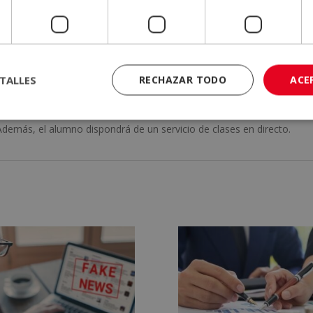
 el marco de la globalización, entre otros conceptos relacionado
/la alumno/a encontrará ejercicios de autoevaluación que le permiti
tónoma.
TALLES
RECHAZAR TODO
ACE
 donde encontrará información sobre la metodología de aprendizaje, 
 del Campus Virtual, qué hacer una vez el alumno haya finalizado
emás, el alumno dispondrá de un servicio de clases en directo.