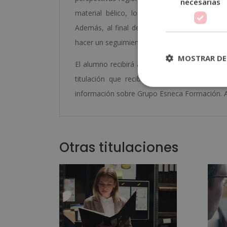
necesarias
material bélico, los conflictos armados en
Además, al final de cada unidad didáctica el
hacer un seguimiento del curso de forma au
MOSTRAR DE
El alumno recibirá acceso a un curso inicial
titulación que recibirá, el funcionamiento
información sobre Grupo Esneca Formación. Ad
Otras titulaciones