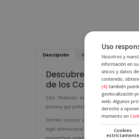
Uso respons
Descripción
Metodología
Certifi
Nosotros y nuestr
información en su
únicos y datos de
Descubre todo sobre e
contenido, obtene
de los Conflictos Arma
(4)
también pueden
geolocalización pr
Esta Titulación está dirigida a empresarios
web. Algunos prov
persona que pretenda adquirir los conocimient
derecho a opone
momento en
Conf
Permite conocer sobre las nociones básicas s
legal internacional de los conflictos armados
Cookies
estrictament
perspectivas regionales sobre los conflictos