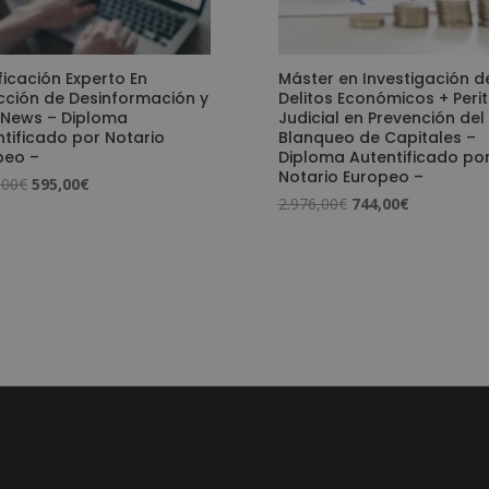
ficación Experto En
Máster en Investigación d
cción de Desinformación y
Delitos Económicos + Peri
 News – Diploma
Judicial en Prevención del
tificado por Notario
Blanqueo de Capitales –
peo –
Diploma Autentificado po
Notario Europeo –
El
El
,00
€
595,00
€
El
El
2.976,00
€
744,00
€
precio
precio
precio
precio
original
actual
original
actual
era:
es:
era:
es:
2.380,00€.
595,00€.
2.976,00€.
744,00€.