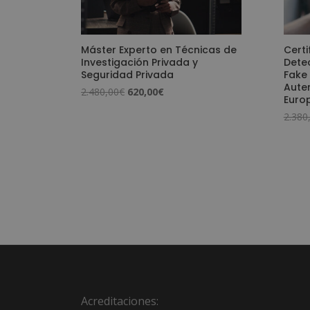
Máster Experto en Técnicas de
Certi
Investigación Privada y
Dete
Seguridad Privada
Fake
Auten
El
El
2.480,00
€
620,00
€
Euro
precio
precio
2.380
original
actual
era:
es:
2.480,00€.
620,00€.
Acreditaciones: