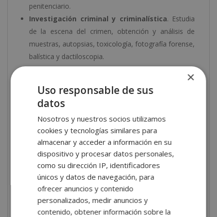
penitenciario.
Investigación criminal y criminalística
. Estudia
de la escena del crimen, obtención y análisis de
muestras, autopsias, toxicología, fotografía forense,
balística y dactiloscopia.
Perfilación criminal y técnicas de
×
investigación
. Métodos inductivos y deductivos,
Uso responsable de sus
perfil geográfico, análisis conductual, grafología,
datos
lingüística forense y documentoscopia.
Nosotros y nuestros socios utilizamos
Justicia restaurativa y prevención del delito
.
cookies y tecnologías similares para
Modelos de prevención, justicia restaurativa y
almacenar y acceder a información en su
programas de reinserción social.
dispositivo y procesar datos personales,
como su dirección IP, identificadores
¿Qué aprenderás en esta
únicos y datos de navegación, para
Certificación Experto en
ofrecer anuncios y contenido
Criminología e
personalizados, medir anuncios y
contenido, obtener información sobre la