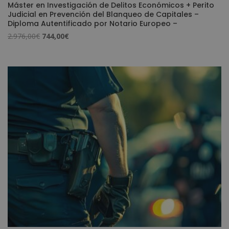
Máster en Investigación de Delitos Económicos + Perito
Judicial en Prevención del Blanqueo de Capitales –
Diploma Autentificado por Notario Europeo –
El
El
2.976,00
€
744,00
€
precio
precio
original
actual
era:
es:
2.976,00€.
744,00€.