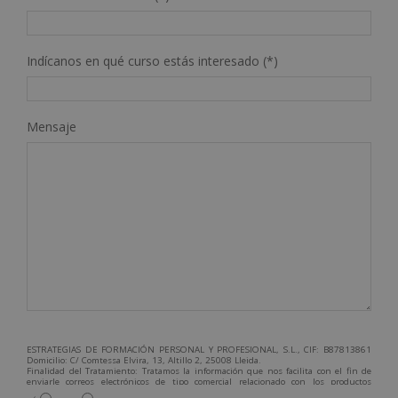
Indícanos en qué curso estás interesado (*)
Mensaje
ESTRATEGIAS DE FORMACIÓN PERSONAL Y PROFESIONAL, S.L., CIF: B87813861
Domicilio: C/ Comtessa Elvira, 13, Altillo 2, 25008 Lleida.
Finalidad del Tratamiento: Tratamos la información que nos facilita con el fin de
enviarle correos electrónicos de tipo comercial relacionado con los productos
ofrecidos y otros tipo de productos que fueran de su interés.