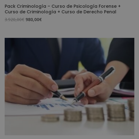
Pack Criminología – Curso de Psicología Forense +
Curso de Criminología + Curso de Derecho Penal
El
El
3.920,00
€
980,00
€
precio
precio
original
actual
era:
es:
3.920,00€.
980,00€.