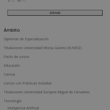
SÍ
NO
Legitimación del tratamiento: Consentimiento del interesado.
Derechos: Puede ejercitar sus derechos identificándose suficientemente,
dirigiéndose a la dirección admin@grupoesneca.com.
Para más información consulte nuestra Política de Privacidad.
Desea recibir información comercial (vía telefónica y/o email):
A
l
Ámbito
t
Diplomas de Especialización
e
Titulaciones Universidad Vitoria-Gasteiz (EUNEIZ)
r
n
Packs de cursos
a
Educación
t
Ciencia
i
Cursos con Prácticas Incluídas
v
e
Titulaciones Universidad Europea Miguel de Cervantes
:
Tecnología
Inteligencia Artificial