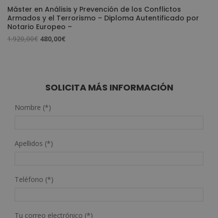
Máster en Análisis y Prevención de los Conflictos
Armados y el Terrorismo – Diploma Autentificado por
Notario Europeo –
El
El
1.920,00
€
480,00
€
precio
precio
original
actual
era:
es:
1.920,00€.
480,00€.
SOLICITA MÁS INFORMACIÓN
Nombre (*)
Apellidos (*)
Teléfono (*)
Tu correo electrónico (*)