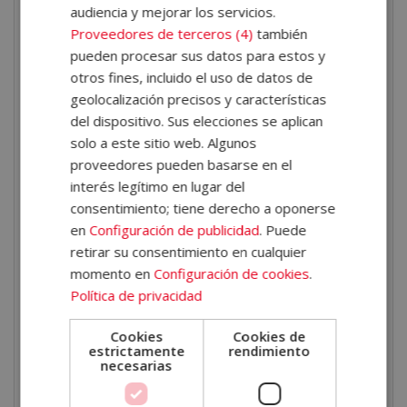
Investigación Criminal?
audiencia y mejorar los servicios.
Proveedores de terceros (4)
también
Al realizar esta formación de experto en criminología,
pueden procesar sus datos para estos y
adquirirás competencias clave que te serán de gran
otros fines, incluido el uso de datos de
utilidad en el ámbito de la investigación. Algunas de las
geolocalización precisos y características
habilidades y aspectos
que aprenderás estudiando
del dispositivo. Sus elecciones se aplican
solo a este sitio web. Algunos
criminología
incluyen:
proveedores pueden basarse en el
Comprender el fenómeno criminal
desde un
interés legítimo en lugar del
enfoque multidisciplinar, analizando factores
consentimiento; tiene derecho a oponerse
en
Configuración de publicidad
. Puede
psicológicos, sociales y legales.
retirar su consentimiento en cualquier
Aplicar técnicas de investigación criminal
,
momento en
Configuración de cookies
.
incluyendo la inspección de la escena del crimen, la
Política de privacidad
recogida y análisis de pruebas, y la elaboración de
informes periciales.
Cookies
Cookies de
Realizar perfiles criminológicos y
estrictamente
rendimiento
necesarias
victimológicos
, conociendo los métodos de
perfilación y las tipologías de delincuentes.