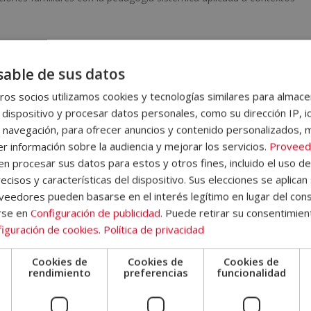
ompetencias para identificar patrones familiares, comprender las
nas y aplicar recursos sistémicos de forma ética, respetuosa y no
able de sus datos
la formación proporciona una comprensión global del rol del
os socios utilizamos cookies y tecnologías similares para almace
 límites de intervención.
 dispositivo y procesar datos personales, como su dirección IP, i
 navegación, para ofrecer anuncios y contenido personalizados, 
o este programa?
r información sobre la audiencia y mejorar los servicios.
Proveed
 procesar sus datos para estos y otros fines, incluido el uso d
 Pedagogía Sistémica
está dirigido a empresarios, directivos,
ecisos y características del dispositivo. Sus elecciones se aplican 
dores, orientadores, estudiantes y a cualquier persona interesada e
eedores pueden basarse en el interés legítimo en lugar del cons
que sistémico aplicado a la familia, la educación y las relaciones
rse en
Configuración de publicidad
. Puede retirar su consentimien
iguración de cookies
.
Política de privacidad
a, ya que el plan formativo comienza con nociones básicas y avanza
Cookies de
Cookies de
Cookies de
e
rendimiento
preferencias
funcionalidad
ejos y especializados. Está especialmente recomendado para
del acompañamiento personal y del desarrollo humano que deseen