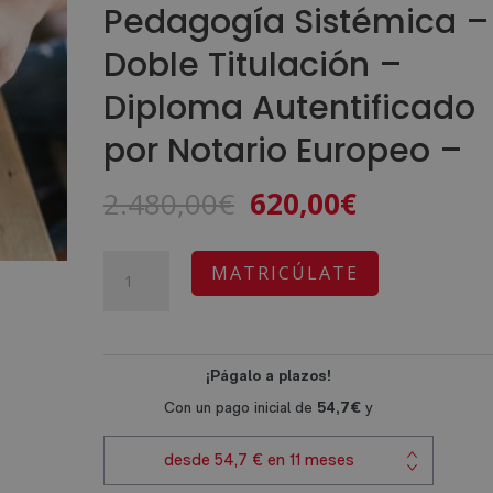
Pedagogía Sistémica –
Doble Titulación –
Diploma Autentificado
por Notario Europeo –
El
El
2.480,00
€
620,00
€
precio
precio
original
actual
Máster
A
MATRICÚLATE
era:
es:
en
l
2.480,00€.
620,00€.
Constelaciones
t
Familiares
e
+
r
Máster
n
en
a
Pedagogía
t