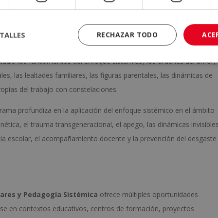
una mirada sistémica.
TALLES
RECHAZAR TODO
ACE
los que permiten un aprendizaje progresivo y completo. En la parte
studia los fundamentos del enfoque sistémico, los órdenes del amor,
s, las lealtades familiares, las figuras parentales, las dinámicas de
propias del trabajo con constelaciones.
grama profundiza en la aplicación del enfoque sistémico en el ámbito
nética, el trauma transgeneracional, el apego, las dinámicas invisible
encia escolar, el acompañamiento docente y la prevención del desgaste
iares y Pedagogía Sistémica
ofrece múltiples oportunidades
se en contextos educativos, centros de formación, proyectos