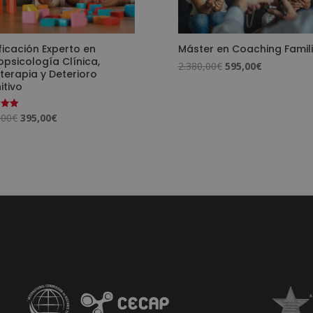
ficación Experto en
Máster en Coaching Famil
psicología Clínica,
El
El
2.380,00
€
595,00
€
terapia y Deterioro
precio
precio
itivo
original
actual
era:
es:
El
El
,00
€
395,00
€
o
2.380,00€.
595,00€.
precio
precio
original
actual
era:
es:
1.580,00€.
395,00€.