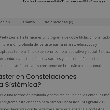
Sistémica
i
-
v
Doble
e
cación
Temario
Valoraciones (0)
Titulación
:
-
 Pedagogía Sistémica
es un programa de doble titulación orientado
Diploma
omprensión profunda de los sistemas familiares, educativos y
Autentificado
aplicada tanto al ámbito personal como al educativo y social. Se trat
por
tos educativos, terapéuticos, sociales y de acompañamiento
Notario
on una visión integral y consciente de las dinámicas relacionales.
Europeo
áster en Constelaciones
-
a Sistémica?
cantidad
ceder a una formación profunda y completa en uno de los enfoques má
El programa está diseñado para ofrecer una
visión integrada del
ciones familiares con la pedagogía sistémica aplicada a contextos