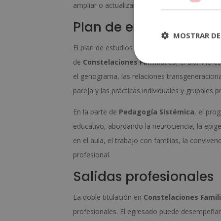
ampliar o actualizar sus competencias desde 
Plan de estudios
MOSTRAR DE
El plan de estudios está estructurado en módu
de
Constelaciones Familiares
, el alumno e
el genograma, las relaciones transgeneracionale
pareja y las prácticas individuales y grupales 
En la parte de
Pedagogía Sistémica
, el pro
educativo, abordando la neurociencia, la epige
en el aula, el trabajo con familias, la conviv
profesional.
Salidas profesionales
La doble titulación en
Constelaciones Famil
profesionales. El egresado puede desempeñar