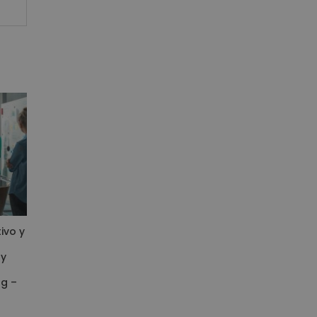
ivo y
 y
ng –