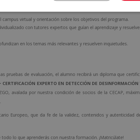
l campus virtual y orientación sobre los objetivos del programa.
vidualizado con tutores expertos que guían el aprendizaje y resuelv
fundizan en los temas más relevantes y resuelven inquietudes.
las pruebas de evaluación, el alumno recibirá un diploma que certifi
 CERTIFICACIÓN EXPERTO EN DETECCIÓN DE DESINFORMACIÓN 
GO, avalada por nuestra condición de socios de la CECAP, máxim
.
ario Europeo, que da fe de la validez, contenidos y autenticidad d
todo lo que aprenderás con nuestra formación. ¡Matricúlate!