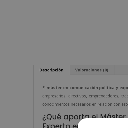
Descripción
Valoraciones (0)
El
máster en comunicación política y exp
empresarios, directivos, emprendedores, trab
conocimientos necesarios en relación con est
¿Qué aporta el Máster
Experto en Detección 