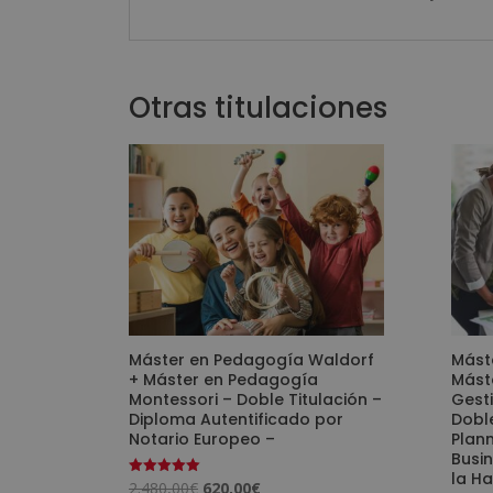
Otras titulaciones
Máster en Pedagogía Waldorf
Mást
+ Máster en Pedagogía
Máste
Montessori – Doble Titulación –
Gest
Diploma Autentificado por
Doble
Notario Europeo –
Plann
Busi
la Ha
El
El
2.480,00
€
620,00
€
Valorado