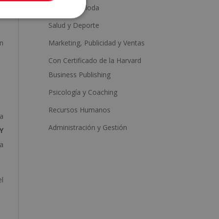
Estética y Moda
Salud y Deporte
en
Marketing, Publicidad y Ventas
Con Certificado de la Harvard
Business Publishing
Psicología y Coaching
Recursos Humanos
ca
Administración y Gestión
Y
a
el