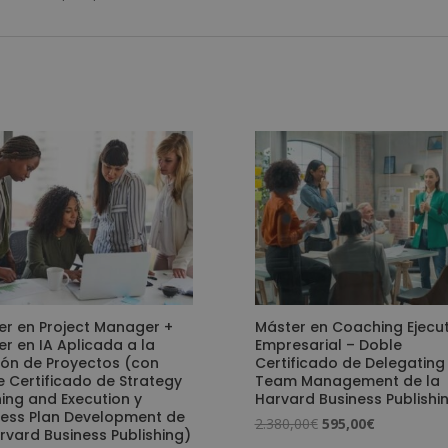
er en Project Manager +
Máster en Coaching Ejecut
r en IA Aplicada a la
Empresarial – Doble
ión de Proyectos (con
Certificado de Delegating
 Certificado de Strategy
Team Management de la
ing and Execution y
Harvard Business Publishi
ness Plan Development de
El
El
2.380,00
€
595,00
€
rvard Business Publishing)
precio
precio