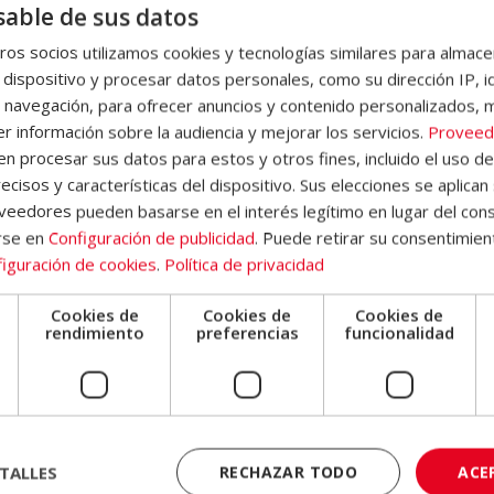
able de sus datos
Diploma
ucción a las ciencias políticas, la dinámica del poder político, la
os socios utilizamos cookies y tecnologías similares para almace
Autentificado
ción política, la introducción a la desinformación y las fake news, la
 dispositivo y procesar datos personales, como su dirección IP, i
por
medios de comunicación, el trabajo periodístico, la definición del
 navegación, para ofrecer anuncios y contenido personalizados, 
Notario
r información sobre la audiencia y mejorar los servicios.
Proveed
l, la posverdad, entre otros conceptos relacionados. Además, al final
Europeo
 procesar sus datos para estos y otros fines, incluido el uso d
rará ejercicios de autoevaluación que le permitirá hacer un
ecisos y características del dispositivo. Sus elecciones se aplican 
-
eedores pueden basarse en el interés legítimo en lugar del cons
cantidad
rse en
Configuración de publicidad
. Puede retirar su consentimien
donde encontrará información sobre la metodología de aprendizaje, la
iguración de cookies
.
Política de privacidad
 Campus Virtual, qué hacer una vez el alumno haya finalizado e
emás, el alumno dispondrá de un servicio de clases en directo.
Cookies de
Cookies de
Cookies de
e
rendimiento
preferencias
funcionalidad
io
freciendo flexibilidad para que los participantes puedan adaptar 
ración estimada es de hasta un año, con la posibilidad de prórrogas 
TALLES
RECHAZAR TODO
ACE