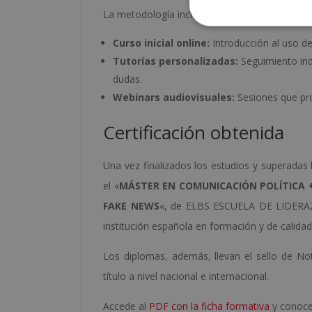
La metodología incluye:
Curso inicial online:
Introducción al uso de
Tutorías personalizadas:
Seguimiento indi
dudas.
Webinars audiovisuales:
Sesiones que pro
Certificación obtenida
Una vez finalizados los estudios y superadas 
el «
MÁSTER EN COMUNICACIÓN POLÍTICA +
FAKE NEWS
«, de ELBS ESCUELA DE LIDERAZ
institución española en formación y de calidad
Los diplomas, además, llevan el sello de Not
título a nivel nacional e internacional.
Accede al
PDF con la ficha formativa
y conoce 