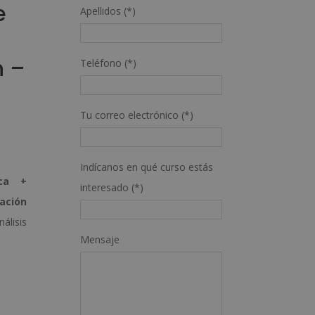
e
Apellidos (*)
n –
Teléfono (*)
Tu correo electrónico (*)
Indícanos en qué curso estás
ica +
interesado (*)
mación
álisis
Mensaje