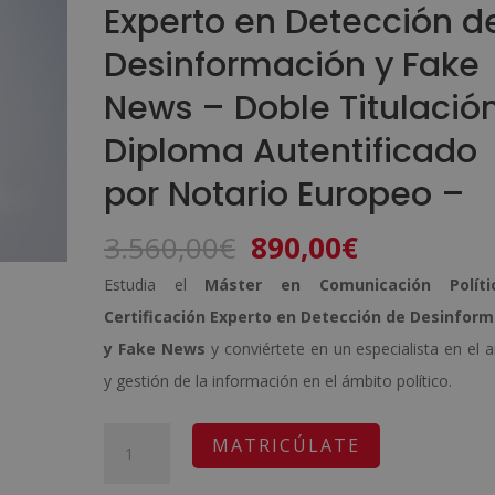
Experto en Detección d
Desinformación y Fake
News – Doble Titulació
Diploma Autentificado
por Notario Europeo –
El
El
3.560,00
€
890,00
€
precio
precio
Estudia el
Máster en Comunicación Polít
original
actual
Certificación Experto en Detección de Desinfor
era:
es:
y Fake News
y conviértete en un especialista en el an
3.560,00€.
890,00€.
y gestión de la información en el ámbito político.
Máster
A
MATRICÚLATE
en
l