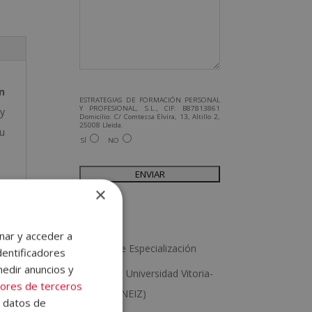
n
ESTRATEGIAS DE FORMACIÓN PERSONAL
Y PROFESIONAL, S.L., CIF: B87813861
 y
Domicilio: C/ Comtessa Elvira, 13, Altillo 2,
25008 Lleida.
tu
Finalidad del Tratamiento: Tratamos la
SÍ
NO
información que nos facilita con el fin de
enviarle correos electrónicos de tipo
comercial relacionado con los productos
ofrecidos y otros tipo de productos que
fueran de su interés.
Legitimación del tratamiento:
×
Consentimiento del interesado.
A
Derechos: Puede ejercitar sus derechos
identificándose suficientemente,
do
l
dirigiéndose a la dirección
Ámbito
admin@grupoesneca.com.
o.
t
nar y acceder a
Para más información consulte nuestra
Política de Privacidad.
Diplomas de Especialización
dentificadores
o
Desea recibir información comercial (vía
e
telefónica y/o email):
medir anuncios y
o.
Titulaciones Universidad Vitoria-
r
ores de terceros
as
Gasteiz (EUNEIZ)
n
e datos de