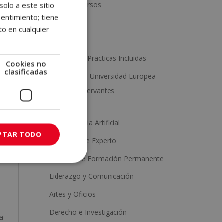
a
Packs de cursos
solo a este sitio
t
entimiento; tiene
e
Educación
to en cualquier
i
ro
Ciencia
v
Cursos con Prácticas Incluídas
e
Cookies no
clasificadas
:
Titulaciones Universidad Europea
Miguel de Cervantes
s.
ma
Tecnología
Inteligencia Artificial
PTAR TODO
Diplomas de Experto
e,
 y
Másters de Formación Permanente
Liderazgo y Comunicación
Artes y Oficios
Derecho e Investigación
ca