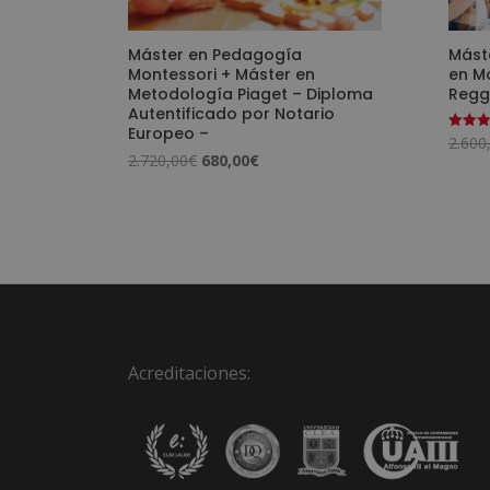
Máster en Pedagogía
Mást
Montessori + Máster en
en Mo
Metodología Piaget – Diploma
Reggi
Autentificado por Notario
Europeo –
2.600
Valorad
con
El
El
2.720,00
€
680,00
€
5.00
de 5
precio
precio
original
actual
era:
es:
2.720,00€.
680,00€.
Acreditaciones: