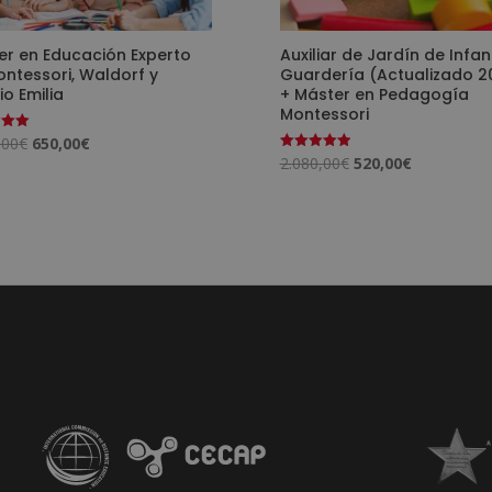
er en Educación Experto
Auxiliar de Jardín de Infan
ntessori, Waldorf y
Guardería (Actualizado 2
o Emilia
+ Máster en Pedagogía
Montessori
El
El
,00
€
650,00
€
o
El
El
2.080,00
€
520,00
€
Valorado
precio
precio
con
precio
precio
5.00
original
actual
de 5
original
actual
era:
es:
era:
es:
2.600,00€.
650,00€.
2.080,00€.
520,00€.