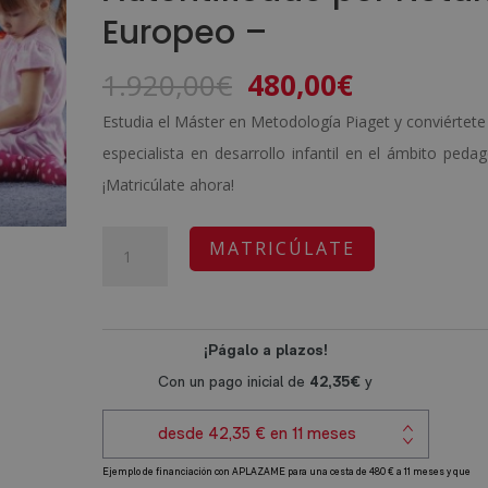
Europeo –
El
El
1.920,00
€
480,00
€
precio
precio
Estudia el Máster en Metodología Piaget y conviértete
original
actual
especialista en desarrollo infantil en el ámbito pedag
era:
es:
¡Matricúlate ahora!
1.920,00€.
480,00€.
Máster
A
MATRICÚLATE
en
l
Metodología
t
Piaget
e
-
r
Diploma
n
Autentificado
a
por
t