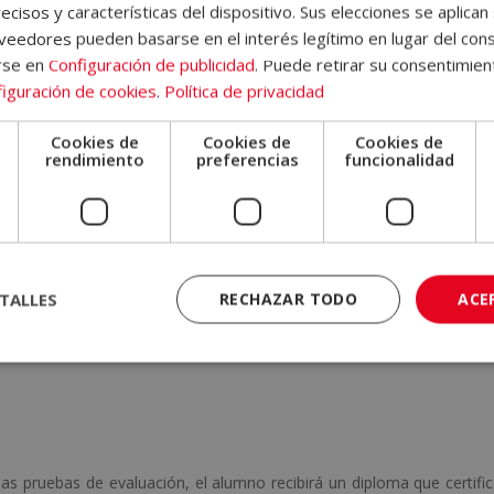
í como el fomento de la autonomía en los niños.
ecisos y características del dispositivo. Sus elecciones se aplican 
eedores pueden basarse en el interés legítimo en lugar del cons
e autoevaluación
para que el alumno pueda seguir su progreso d
rse en
Configuración de publicidad
. Puede retirar su consentimien
los contenidos. Recibirá acceso, también, a los recursos de nuest
iguración de cookies
.
Política de privacidad
Cookies de
Cookies de
Cookies de
io
e
rendimiento
preferencias
funcionalidad
de
manera online
, lo que ofrece la máxima flexibilidad a los alumno
u propio ritmo y disponibilidad, lo que pone a su alcance un progra
r y atender otras responsabilidades mientras estudian.
TALLES
RECHAZAR TODO
ACE
ad de prorrogarse en caso de necesidad. Incluye un curso inicial onlin
ars audiovisuales que profundizan en los aspectos más relevantes
las pruebas de evaluación, el alumno recibirá un diploma que certifi