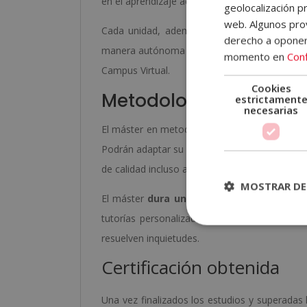
en el aprendizaje activo y la observación, as
geolocalización pr
web. Algunos prov
Cada unidad, además, incluye
ejercicios d
derecho a opone
manera autónoma y evaluar su comprensión de 
momento en
Conf
Campus Virtual.
Cookies
Metodología de estud
estrictament
necesarias
El máster en metodología Piaget se imparte 
Podrán adaptar su proceso de aprendizaje a s
de calidad incluso a quienes necesitan trabaja
MOSTRAR DE
El máster
dura un año
, y tiene la posibilid
tutorías personalizadas y el acceso a webin
resuelven inquietudes.
Certificación obtenida
Una vez finalizados los estudios y superadas 