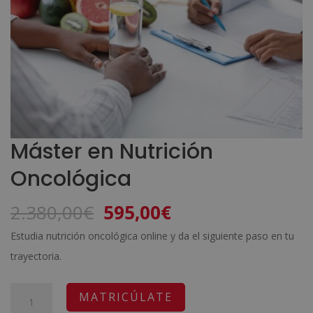
Máster en Nutrición
Oncológica
El
El
2.380,00
€
595,00
€
precio
precio
Estudia nutrición oncológica online y da el siguiente paso en tu
original
actual
trayectoria.
era:
es:
2.380,00€.
595,00€.
Máster
A
MATRICÚLATE
en