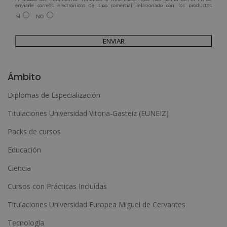
enviarle correos electrónicos de tipo comercial relacionado con los productos
ofrecidos y otros tipo de productos que fueran de su interés.
SÍ
NO
Legitimación del tratamiento: Consentimiento del interesado.
Derechos: Puede ejercitar sus derechos identificándose suficientemente,
dirigiéndose a la dirección admin@grupoesneca.com.
Para más información consulte nuestra Política de Privacidad.
Desea recibir información comercial (vía telefónica y/o email):
A
l
Ámbito
t
Diplomas de Especialización
e
Titulaciones Universidad Vitoria-Gasteiz (EUNEIZ)
r
n
Packs de cursos
a
Educación
t
Ciencia
i
Cursos con Prácticas Incluídas
v
e
Titulaciones Universidad Europea Miguel de Cervantes
:
Tecnología