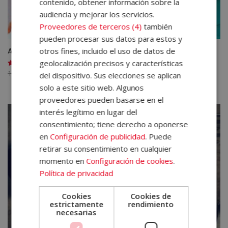
contenido, obtener información sobre la
audiencia y mejorar los servicios.
Proveedores de terceros (4)
también
pueden procesar sus datos para estos y
otros fines, incluido el uso de datos de
Auxiliar de Enfermería Geriátrica
geolocalización precisos y características
El
El
1.580,00
€
395,00
€
Valorado
del dispositivo. Sus elecciones se aplican
con
precio
precio
5.00
solo a este sitio web. Algunos
de 5
original
actual
proveedores pueden basarse en el
era:
es:
interés legítimo en lugar del
1.580,00€.
395,00€.
consentimiento; tiene derecho a oponerse
en
Configuración de publicidad
. Puede
retirar su consentimiento en cualquier
momento en
Configuración de cookies
.
Política de privacidad
Cookies
Cookies de
estrictamente
rendimiento
necesarias