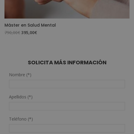
Máster en Salud Mental
El
El
790,00
€
395,00
€
precio
precio
original
actual
era:
es:
790,00€.
395,00€.
SOLICITA MÁS INFORMACIÓN
Nombre (*)
Apellidos (*)
Teléfono (*)