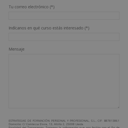
Tu correo electrónico (*)
Indícanos en qué curso estás interesado (*)
Mensaje
ESTRATEGIAS DE FORMACIÓN PERSONAL Y PROFESIONAL, S.L., CIF: B87813861
Domicilio: C/ Comtessa Elvira, 13, Altillo 2, 25008 Lleida.
Finalidad del Tratamiento: Tratamos la información que nos facilita con el fin de