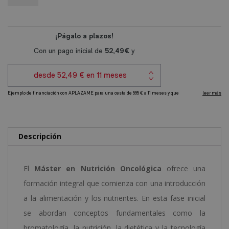
l
Nutrición
t
Oncológica
e
cantidad
r
n
a
t
i
v
e
Descripción
:
El
Máster en Nutrición Oncológica
ofrece una
formación integral que comienza con una introducción
a la alimentación y los nutrientes. En esta fase inicial
se abordan conceptos fundamentales como la
bromatología, la nutrición, la dietética y la tecnología