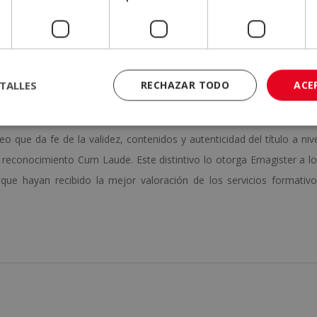
las pruebas de evaluación, el alumno recibirá un diploma que certifi
TALLES
RECHAZAR TODO
ACE
Y NARRACIÓN CREATIVA (+ WORDPRESS)
”, de ELBS ESCUELA D
o que da fe de la validez, contenidos y autenticidad del título a niv
l reconocimiento Cum Laude. Este distintivo lo otorga Emagister a l
que hayan recibido la mejor valoración de los servicios formativ