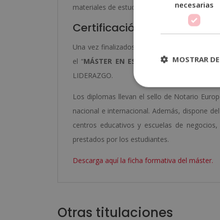
necesarias
materiales de estudio y de evaluación.
Certificación obtenida
Una vez finalizados los estudios y superadas 
MOSTRAR DE
el “
MÁSTER EN ESCRITURA PROFESIONAL 
LIDERAZGO.
Los diplomas llevan el sello de Notario Europe
nacional e internacional. Además, dispone de
centros educativos y escuelas de negocios, 
prestados por los estudiantes.
Descarga aquí la ficha formativa del máster.
Otras titulaciones