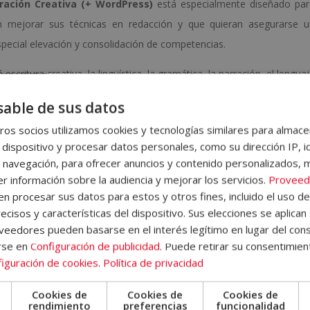
rración Creativa (+ WordPress)
está especialmente diseñado pa
n mejorar sus técnicas en redacción y que quieran asegurarse u
pecial elevación y consolidación de competencias.
escritura creativa, la lingüística, la gramática, la narración, el lengua
l wordpress, la introducción, la plataforma, cómo instalar wordpress, l
able de sus datos
, otras posibilidades, las plantillas, los plugins y SEO, entre otr
os socios utilizamos cookies y tecnologías similares para almace
 de cada unidad didáctica el alumno/a encontrará ejercicios d
 dispositivo y procesar datos personales, como su dirección IP, i
uimiento del curso de forma autónoma.
 navegación, para ofrecer anuncios y contenido personalizados, 
r información sobre la audiencia y mejorar los servicios.
Proveed
 donde encontrará información sobre la metodología de aprendizaje, 
 procesar sus datos para estos y otros fines, incluido el uso d
 del Campus Virtual, qué hacer una vez el alumno haya finalizado
ecisos y características del dispositivo. Sus elecciones se aplican 
emás, el alumno dispondrá de un servicio de clases en directo.
eedores pueden basarse en el interés legítimo en lugar del cons
rse en
Configuración de publicidad
. Puede retirar su consentimien
iguración de cookies
.
Política de privacidad
idad
online
. Una vez tramitada la matrícula, procederemos a enviar al
Cookies de
Cookies de
Cookies de
acceso a nuestro
Campus Virtual
, donde encontrará todos los
e
rendimiento
preferencias
funcionalidad