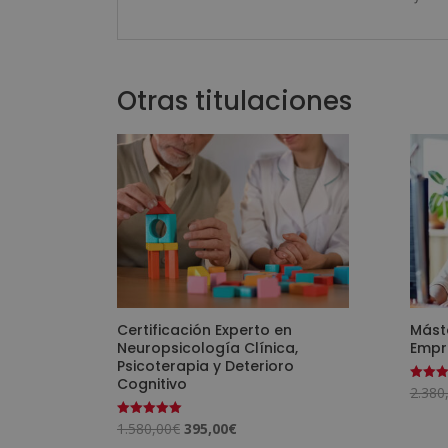
Otras titulaciones
Certificación Experto en
Máste
Neuropsicología Clínica,
Empr
Psicoterapia y Deterioro
Cognitivo
2.380
Valorad
con
5.00
El
El
1.580,00
€
395,00
€
Valorado
de 5
con