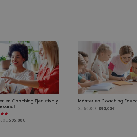
r en Coaching Ejecutivo y
Máster en Coaching Educa
esarial
El
El
3.560,00
€
890,00
€
precio
precio
El
El
,00
€
595,00
€
o
original
actual
precio
precio
era:
es:
original
actual
3.560,00€.
890,00€.