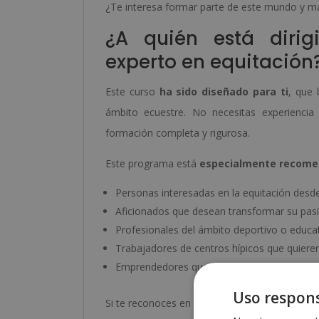
¿Te interesa formar parte de este mundo y mar
¿A quién está diri
experto en equitación
Este curso
ha sido diseñado para ti
, que 
ámbito ecuestre. No necesitas experienci
formación completa y rigurosa.
Este programa está
especialmente recom
Personas interesadas en la equitación desd
Aficionados que desean transformar su pasió
Profesionales del ámbito deportivo o educat
Trabajadores de centros hípicos que quieren
Emprendedores que desean montar su propia
Uso respons
Si te reconoces en alguno de estos perfiles, e