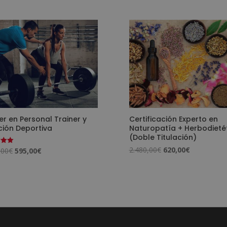
r en Personal Trainer y
Certificación Experto en
ción Deportiva
Naturopatía + Herbodieté
(Doble Titulación)
El
El
2.480,00
€
620,00
€
El
El
,00
€
595,00
€
o
precio
precio
precio
precio
original
actual
original
actual
era:
es:
era:
es:
2.480,00€.
620,00€.
2.380,00€.
595,00€.