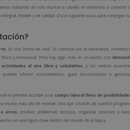
tamos hablando de solo montar a caballo: te invitamos a convertir 
ntegral, flexible y de calidad. ¡Da el siguiente paso para conseguir t
itación?
rte
. Es una forma de vida. Te conecta con la naturaleza, fomenta 
 físico y emocional. Pero hay algo más: es un sector con
demand
n
actividades al aire libre y saludables
, y los centros ecuestr
 puedan ofrecer conocimientos, guiar excursionistas o gestiona
onal te permite acceder a un
campo laboral lleno de posibilidade
va mucho más allá de montar, sino que a través de nuestro progra
 a otros
, resolver problemas técnicos, organizar sesiones y has
viertes en una figura clave dentro del mundo de la hípica.