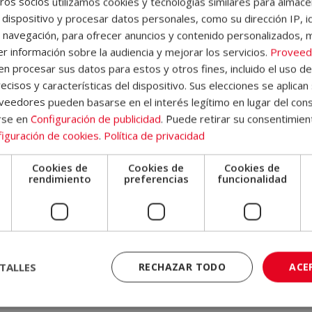
os socios utilizamos cookies y tecnologías similares para almace
onitor experto en equitación
 dispositivo y procesar datos personales, como su dirección IP, i
 navegación, para ofrecer anuncios y contenido personalizados, 
n dos grandes partes y compuesto por
22 módulos
que te aportará
r información sobre la audiencia y mejorar los servicios.
Proveed
desde un enfoque técnico, didáctico y de gestión. En la primera part
 procesar sus datos para estos y otros fines, incluido el uso d
uras
como:
ecisos y características del dispositivo. Sus elecciones se aplican 
eedores pueden basarse en el interés legítimo en lugar del cons
uipos y solución de problemas.
rse en
Configuración de publicidad
. Puede retirar su consentimien
mo del caballo.
iguración de cookies
.
Política de privacidad
ón del jinete y uso del equipo.
Cookies de
Cookies de
Cookies de
omotor, circulatorio, respiratorio y urinario.
e
rendimiento
preferencias
funcionalidad
 como monitor y gestor
:
.
TALLES
RECHAZAR TODO
ACE