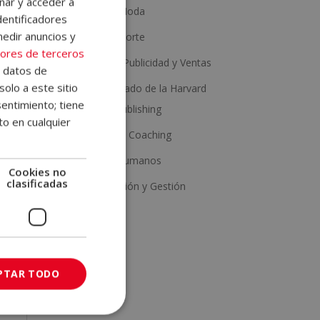
nar y acceder a
Estética y Moda
dentificadores
medir anuncios y
Salud y Deporte
n
ores de terceros
Marketing, Publicidad y Ventas
e,
e datos de
solo a este sitio
Con Certificado de la Harvard
entimiento; tiene
Business Publishing
to en cualquier
Psicología y Coaching
Recursos Humanos
Cookies no
clasificadas
Administración y Gestión
PTAR TODO