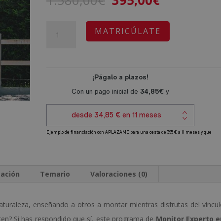
1.580,00
€
395,00
€
precio
precio
original
actual
Monitor
A
MATRICÚLATE
era:
es:
Experto
l
1.580,00€.
395,00€.
de
t
Equitación
e
cantidad
r
n
a
t
i
v
e
cación
Temario
Valoraciones (0)
:
 naturaleza, enseñando a otros a montar mientras disfrutas del víncu
ten? Si has respondido que sí, este programa de
Monitor Experto e