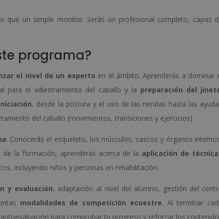
s que un simple monitor. Serás un profesional completo, capaz 
ste programa?
nzar el nivel de un experto
en el ámbito. Aprenderás a dominar 
al para el adiestramiento del caballo y la
preparación del jinet
niciación
, desde la postura y el uso de las riendas hasta las ayud
rtamiento del caballo (movimientos, transiciones y ejercicios).
na
. Conocerás el esqueleto, los músculos, cascos y órganos interno
o de la formación, aprenderás acerca de la
aplicación de técnica
cos, incluyendo niños y personas en rehabilitación.
ón y evaluación
, adaptación al nivel del alumno, gestión del cent
tintas
modalidades de competición ecuestre
. Al terminar ca
e autoevaluación para comprobar tu progreso y reforzar los contenid