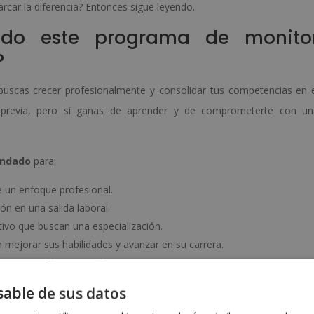
car la diferencia? Entonces sigue leyendo.
gido este programa de monito
?
buscas crecer profesionalmente y consolidar tus competencias en 
a previa, pero sí ganas de aprender y de comprometerte con un
endado
para:
e un enfoque profesional.
n en una salida laboral.
ivo que buscan una especialización.
 mejorar sus habilidades y avanzar en su carrera.
 escuela de equitación o negocio ecuestre.
able de sus datos
ste curso te da las herramientas para avanzar.