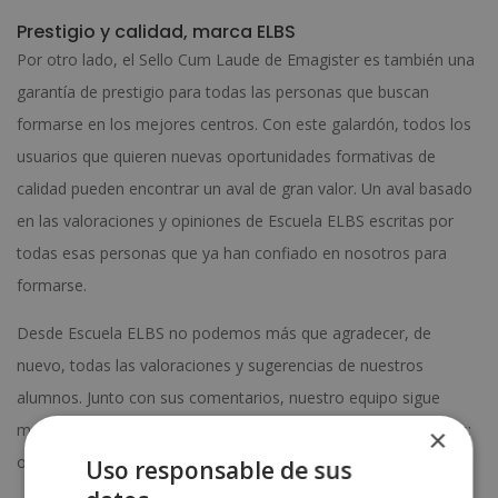
Prestigio y calidad, marca ELBS
Por otro lado, el Sello Cum Laude de Emagister es también una
garantía de prestigio para todas las personas que buscan
formarse en los mejores centros. Con este galardón, todos los
usuarios que quieren nuevas oportunidades formativas de
calidad pueden encontrar un aval de gran valor. Un aval basado
en las valoraciones y opiniones de Escuela ELBS escritas por
todas esas personas que ya han confiado en nosotros para
formarse.
Desde Escuela ELBS no podemos más que agradecer, de
nuevo, todas las valoraciones y sugerencias de nuestros
alumnos. Junto con sus comentarios, nuestro equipo sigue
mejorando y trabajando por cumplir una de nuestras máximas:
×
ofrecer el mejor contenido en cuanto a calidad formativa.
Uso responsable de sus