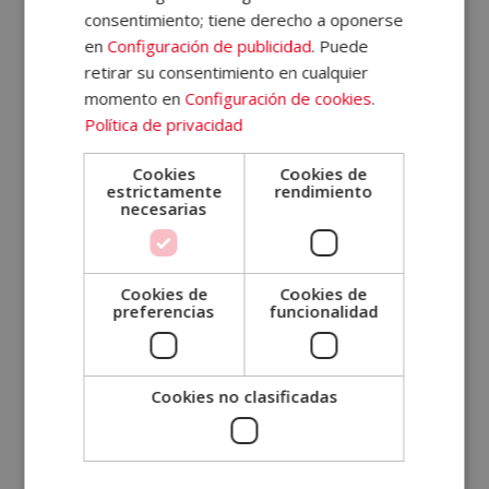
consentimiento; tiene derecho a oponerse
Tu correo electrónico (*)
en
Configuración de publicidad
. Puede
retirar su consentimiento en cualquier
momento en
Configuración de cookies
.
Indícanos en qué curso estás interesado (*)
Política de privacidad
Cookies
Cookies de
Mensaje
estrictamente
rendimiento
necesarias
Cookies de
Cookies de
preferencias
funcionalidad
Cookies no clasificadas
ESTRATEGIAS DE FORMACIÓN PERSONAL Y PROFESIONAL, S.L., CIF: B87813861
Domicilio: C/ Comtessa Elvira, 13, Altillo 2, 25008 Lleida.
Finalidad del Tratamiento: Tratamos la información que nos facilita con el fin de