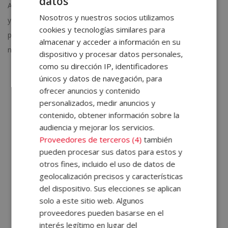
datos
Además, cada una de las opiniones de Escuela ELBS se analiza
Nosotros y nuestros socios utilizamos
y se estudia detenidamente. Una procedimiento que nos
cookies y tecnologías similares para
permite mantener nuestras titulaciones adaptadas a las
almacenar y acceder a información en su
necesidades y sugerencias de nuestro alumnado.
dispositivo y procesar datos personales,
como su dirección IP, identificadores
únicos y datos de navegación, para
ofrecer anuncios y contenido
personalizados, medir anuncios y
SOLICITA MÁS INFORMACIÓN
contenido, obtener información sobre la
Nombre (*)
audiencia y mejorar los servicios.
Proveedores de terceros (4)
también
pueden procesar sus datos para estos y
Apellidos (*)
otros fines, incluido el uso de datos de
geolocalización precisos y características
del dispositivo. Sus elecciones se aplican
solo a este sitio web. Algunos
Teléfono (*)
proveedores pueden basarse en el
interés legítimo en lugar del