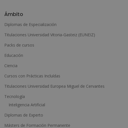
A
l
Ámbito
t
Diplomas de Especialización
e
Titulaciones Universidad Vitoria-Gasteiz (EUNEIZ)
r
n
Packs de cursos
a
Educación
t
Ciencia
i
Cursos con Prácticas Incluídas
v
e
Titulaciones Universidad Europea Miguel de Cervantes
:
Tecnología
Inteligencia Artificial
Diplomas de Experto
Másters de Formación Permanente