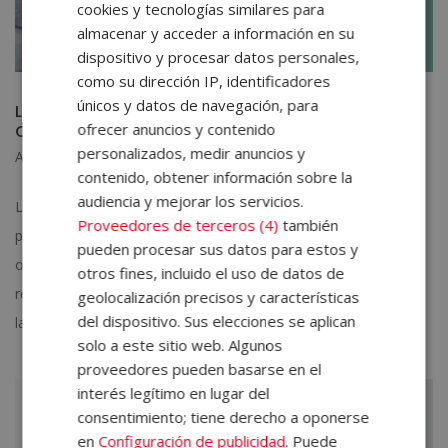
cookies y tecnologías similares para
almacenar y acceder a información en su
dispositivo y procesar datos personales,
como su dirección IP, identificadores
únicos y datos de navegación, para
Las opiniones de Escuela ELBS nos otorgan el Sello
ofrecer anuncios y contenido
Cum Laude 2020
personalizados, medir anuncios y
Abr 17, 2020
|
Sello Cum Laude
contenido, obtener información sobre la
audiencia y mejorar los servicios.
Las opiniones de Escuela ELBS que habéis aportado en la
Proveedores de terceros (4)
también
plataforma educativa Emagister han dado sus frutos: ¡Hemos
pueden procesar sus datos para estos y
obtenido un nuevo Sello Cum Laude 2020! Este galardón
otros fines, incluido el uso de datos de
reconoce todas las opiniones de Escuela ELBS y pone en valor
geolocalización precisos y características
del dispositivo. Sus elecciones se aplican
las valoraciones de todos nuestros...
solo a este sitio web. Algunos
proveedores pueden basarse en el
interés legítimo en lugar del
consentimiento; tiene derecho a oponerse
en
Configuración de publicidad
. Puede