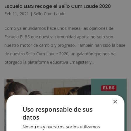
Escuela ELBS recoge el Sello Cum Laude 2020
Feb 11, 2021
|
Sello Cum Laude
Como ya anunciamos hace unos meses, las opiniones de
Escuela ELBS que nuestra comunidad aporta no solo son
nuestro motor de cambio y progreso. También han sido la base
de nuestro Sello Cum Laude 2020, un galardón que nos ha
otorgado la plataforma educativa Emagister y...
×
Uso responsable de sus
datos
Nosotros y nuestros socios utilizamos