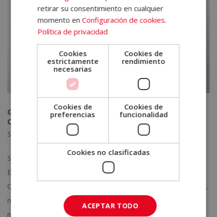
retirar su consentimiento en cualquier
momento en
Configuración de cookies
.
Política de privacidad
Cookies
Cookies de
estrictamente
rendimiento
necesarias
Cookies de
Cookies de
Gracias a las opiniones ELBS, recogemos el Sello
preferencias
funcionalidad
Cum Laude 2019
Sep 13, 2019
|
Sello Cum Laude
Cookies no clasificadas
Sello Cum Laude gracias a las opiniones ELBS Las opiniones
ELBS hacen posible que la escuela reciba un año más el Sello
Cum Laude 2019. Emagister, la plataforma digital de formación,
nos ha entregado este premio por las valoraciones positivas de
ACEPTAR TODO
nuestros alumnos. Con...