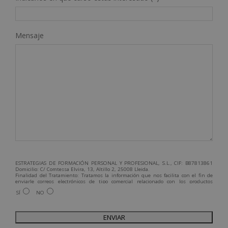
Mensaje
ESTRATEGIAS DE FORMACIÓN PERSONAL Y PROFESIONAL, S.L., CIF: B87813861
Domicilio: C/ Comtessa Elvira, 13, Altillo 2, 25008 Lleida.
Finalidad del Tratamiento: Tratamos la información que nos facilita con el fin de
enviarle correos electrónicos de tipo comercial relacionado con los productos
ofrecidos y otros tipo de productos que fueran de su interés.
SÍ
NO
Legitimación del tratamiento: Consentimiento del interesado.
Derechos: Puede ejercitar sus derechos identificándose suficientemente,
dirigiéndose a la dirección admin@grupoesneca.com.
Para más información consulte nuestra Política de Privacidad.
Desea recibir información comercial (vía telefónica y/o email):