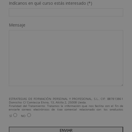
Indícanos en qué curso estás interesado (*)
Mensaje
ESTRATEGIAS DE FORMACIÓN PERSONAL Y PROFESIONAL, S.L., CIF: B87813861
Domicilio: C/ Comtessa Elvira, 13, Altillo 2, 25008 Lleida.
Finalidad del Tratamiento: Tratamos la información que nos facilita con el fin de
enviarle correos electrónicos de tipo comercial relacionado con los productos
ofrecidos y otros tipo de productos que fueran de su interés.
SÍ
NO
Legitimación del tratamiento: Consentimiento del interesado.
Derechos: Puede ejercitar sus derechos identificándose suficientemente,
dirigiéndose a la dirección admin@grupoesneca.com.
Para más información consulte nuestra Política de Privacidad.
Desea recibir información comercial (vía telefónica y/o email):