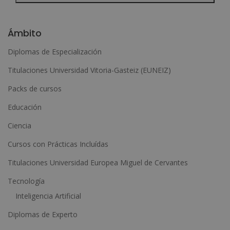
A
l
Ámbito
t
Diplomas de Especialización
e
Titulaciones Universidad Vitoria-Gasteiz (EUNEIZ)
r
n
Packs de cursos
a
Educación
t
Ciencia
i
Cursos con Prácticas Incluídas
v
e
Titulaciones Universidad Europea Miguel de Cervantes
:
Tecnología
Inteligencia Artificial
Diplomas de Experto