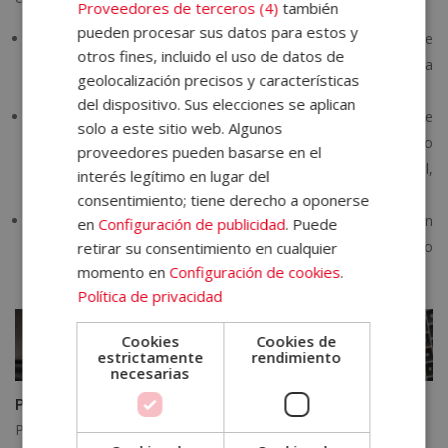
Proveedores de terceros (4)
también
pueden procesar sus datos para estos y
Cobros por prestación de servicios
. Son aquellos que
otros fines, incluido el uso de datos de
corresponden a la actividad profesional y habitual de nuestra
geolocalización precisos y características
empresa.
del dispositivo. Sus elecciones se aplican
Cobros extraordinarios
. Este tipo de cobros se
solo a este sitio web. Algunos
corresponden a los que pudieran derivar de subvenciones o
proveedores pueden basarse en el
devoluciones de impuestos, también, por lo general,
interés legítimo en lugar del
imprevistos.
consentimiento; tiene derecho a oponerse
Cobros correspondientes a operaciones financieras
. En
en
Configuración de publicidad
. Puede
esta categoría encontramos los productos financieros o
retirar su consentimiento en cualquier
momento en
Configuración de cookies
.
incluso el rendimiento positivo de inversiones, por ejemplo.
Política de privacidad
Cookies
Cookies de
estrictamente
rendimiento
necesarias
Pasos para hacer un plan de tesorería
Para planificar los movimientos económicos y establecer un