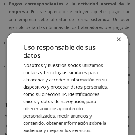
Pagos correspondientes a la actividad normal de la
empresa
. En este apartado se incluyen aquellos pagos que
una empresa debe afrontar de forma sistémica. Un buen
ejemplo serían las nóminas de los trabajadores o el pago del
alquiler de las oficinas, por ejemplo.
×
Pagos extraordinarios
. Esta categoría incluye los pagos
Uso responsable de sus
imprevistos como posibles sanciones o transacciones
datos
puntuales.
Nosotros y nuestros socios utilizamos
Pagos correspondientes a operaciones financieras
.
cookies y tecnologías similares para
Dentro de este apartado también podemos incluir
almacenar y acceder a información en su
operaciones con resultados adversos, como podría ser el
dispositivo y procesar datos personales,
rendimiento negativo de alguna inversión.
como su dirección IP, identificadores
únicos y datos de navegación, para
Tipos de cobros
ofrecer anuncios y contenido
personalizados, medir anuncios y
Por otro lado, dentro de la categoría de cobros también
contenido, obtener información sobre la
podemos diferenciar entre tres tipos, en la misma línea que en
audiencia y mejorar los servicios.
el apartado anterior: