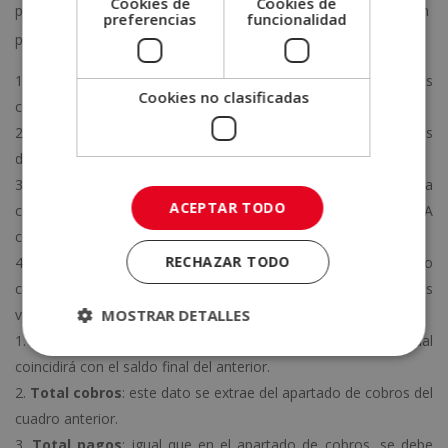
Cookies de
Cookies de
plan de previsiones para una empresa, es necesario elaborar un
preferencias
funcionalidad
plan de tesorería. Y para hacerlo se debe:
Diseñar un excel
con todos los datos relacionados con los
Cookies no clasificadas
cobros y pagos.
Situar cada categoría en el eje vertical, y los distintos meses
del año en el eje horizontal.
En cada tabla se debe hacer una
estimación
relacionada
ACEPTAR TODO
con lo que pensamos cobrar o pagar ese mes, aplicando el IVA
correspondiente.
RECHAZAR TODO
Después de este desglose, se tiene que crear un nuevo
cuadro. En la columna de concepto se deben incluir estos
MOSTRAR DETALLES
valores:
Saldo inicial
: el saldo de tesorería que haya cada mes, el cual
coincidirá con el saldo final del anterior.
Total cobros
: este dato se extrae del apartado de cobros del
cuadro anterior.
Total pagos
: igual que en el apartado de cobros, se debe