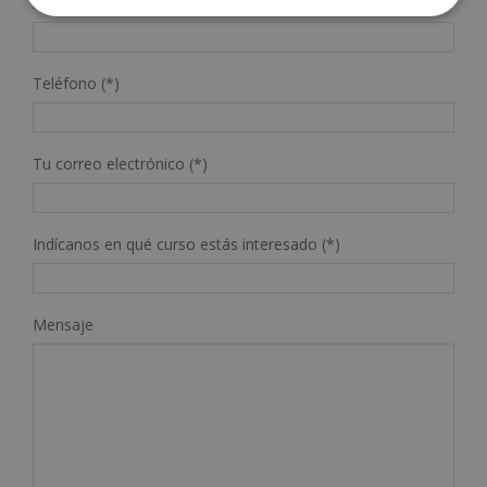
Apellidos (*)
Teléfono (*)
Tu correo electrónico (*)
Indícanos en qué curso estás interesado (*)
Mensaje