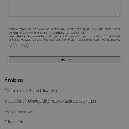
ESTRATEGIAS DE FORMACIÓN PERSONAL Y PROFESIONAL, S.L., CIF: B87813861
Domicilio: C/ Comtessa Elvira, 13, Altillo 2, 25008 Lleida.
Finalidad del Tratamiento: Tratamos la información que nos facilita con el fin de
enviarle correos electrónicos de tipo comercial relacionado con los productos
ofrecidos y otros tipo de productos que fueran de su interés.
SÍ
NO
Legitimación del tratamiento: Consentimiento del interesado.
Derechos: Puede ejercitar sus derechos identificándose suficientemente,
dirigiéndose a la dirección admin@grupoesneca.com.
Para más información consulte nuestra Política de Privacidad.
Desea recibir información comercial (vía telefónica y/o email):
A
l
Ámbito
t
Diplomas de Especialización
e
Titulaciones Universidad Vitoria-Gasteiz (EUNEIZ)
r
n
Packs de cursos
a
Educación
t