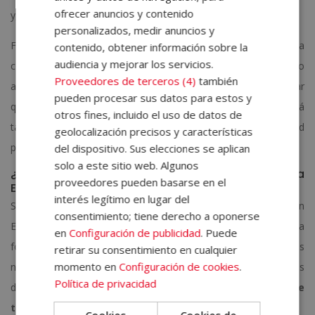
ofrecer anuncios y contenido
y, sobre todo,
no rascarse
.
personalizados, medir anuncios y
Finalmente, al sexto o al séptimo día será cuando se caiga la
contenido, obtener información sobre la
audiencia y mejorar los servicios.
costra. Puede que el tatuaje se vea un poco alterado en cuanto
Proveedores de terceros (4)
también
al color, pero es normal. A los pocos días podrás comprobar
pueden procesar sus datos para estos y
que los colores regresan a la normalidad, lo que os permitirá
otros fines, incluido el uso de datos de
tanto a ti como al cliente respirar tranquilos. ¡Todo ha salid
geolocalización precisos y características
perfecto!
del dispositivo. Sus elecciones se aplican
solo a este sitio web. Algunos
¿Qué te aportará estudiar tatuaje con Escuela
proveedores pueden basarse en el
ELBS?
interés legítimo en lugar del
Si te estás planteando la opción de dedicarte al tatuaje, en
consentimiento; tiene derecho a oponerse
Escuela ELBS tenemos nuestro
curso especializado
. La
en
Configuración de publicidad
. Puede
formación te permitirá adquirir los conocimientos teóricos
retirar su consentimiento en cualquier
momento en
Configuración de cookies
.
necesarios sobre el origen y evolución de la disciplina, además
Política de privacidad
de permitirte poner en práctica lo aprendido con nuestro
kit de
tatuador
.