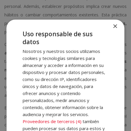
personal. Además, establecer propósitos implica crear nuevos
hábitos o cambiar comportamientos existentes. Esta práctica
puede ayudarte a
desarrollar rutinas más saludables,
×
productivas o significativas en tu vida diaria.
Uso responsable de sus
datos
Cabe destacar que cumplir con los propósitos establecidos
Nosotros y nuestros socios utilizamos
aumenta tu confianza en ti mismo
. Y es que ver resultados
cookies y tecnologías similares para
tangibles te hace
creer en tu capacidad para alcanzar otras
almacenar y acceder a información en su
metas
y desafíos en el futuro. Igualmente, aprender a
dispositivo y procesar datos personales,
establecer metas realistas y elaborar planes para alcanzarlas es
como su dirección IP, identificadores
únicos y datos de navegación, para
una habilidad valiosa que se puede aplicar en diferentes
ofrecer anuncios y contenido
aspectos de la vida.
personalizados, medir anuncios y
contenido, obtener información sobre la
En resumen, elegir propósitos de Año Nuevo es importante
audiencia y mejorar los servicios.
porque te permite
establecer metas claras
, fomenta el
Proveedores de terceros (4)
también
crecimiento personal, fortalece la autoconfianza y contribuye a
pueden procesar sus datos para estos y