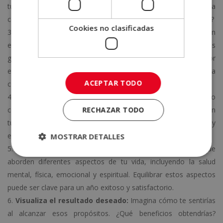
tu vida que te gustaría mejorar. ¿Hay hábitos que te gustaría
cambiar o desarrollar? ¿Hay habilidades que te gustaría adquirir?
Cookies no clasificadas
Sé específico y medible:
Los propósitos efectivos son
específicos y medibles. En lugar de establecer objetivos
generales, como «ser más saludable», sé más específico, por
ejemplo, «hacer ejercicio tres veces por semana» o «aprender a
ACEPTAR TODO
cocinar un nuevo plato cada mes».
Busca inspiración fuera de lo común:
Explora ideas poco
RECHAZAR TODO
convencionales. Piensa en proyectos o actividades que desafíen
tu rutina diaria y te brinden una experiencia nueva y
emocionante.
MOSTRAR DETALLES
Considera tu bienestar integral:
Piensa en objetivos que
aborden diferentes aspectos de tu vida, incluyendo la salud
mental, física, emocional y espiritual. Equilibrar estos aspectos
puede ser clave para un año exitoso y satisfactorio.
Visualiza el resultado deseado:
Imagina cómo te sentirías
al alcanzar esos propósitos. ¿Qué beneficios obtendrías?