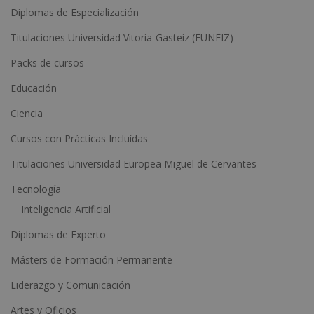
Diplomas de Especialización
e
Titulaciones Universidad Vitoria-Gasteiz (EUNEIZ)
r
n
Packs de cursos
a
Educación
t
Ciencia
i
Cursos con Prácticas Incluídas
v
e
Titulaciones Universidad Europea Miguel de Cervantes
:
Tecnología
Inteligencia Artificial
Diplomas de Experto
Másters de Formación Permanente
Liderazgo y Comunicación
Artes y Oficios