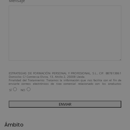
Mensaje
ESTRATEGIAS DE FORMACIÓN PERSONAL Y PROFESIONAL, S.L., CIF: B87813861
Domicilio: C/ Comtessa Elvira, 13, Altillo 2, 25008 Lleida.
Finalidad del Tratamiento: Tratamos la información que nos facilita con el fin de
enviarle correos electrónicos de tipo comercial relacionado con los productos
ofrecidos y otros tipo de productos que fueran de su interés.
SÍ
NO
Legitimación del tratamiento: Consentimiento del interesado.
Derechos: Puede ejercitar sus derechos identificándose suficientemente,
dirigiéndose a la dirección admin@grupoesneca.com.
Para más información consulte nuestra Política de Privacidad.
Desea recibir información comercial (vía telefónica y/o email):
A
l
Ámbito
t