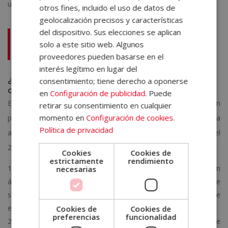
un mayor sentido de logro y satisfacción en la vida.
otros fines, incluido el uso de datos de
geolocalización precisos y características
del dispositivo. Sus elecciones se aplican
Te puede interesar:
Motivos para estudiar
solo a este sitio web. Algunos
psicología online
proveedores pueden basarse en el
interés legítimo en lugar del
¿Cómo elegir los propósitos de año nuevo
consentimiento; tiene derecho a oponerse
originales?
en
Configuración de publicidad
. Puede
Elegir propósitos originales para el año nuevo puede ser un
retirar su consentimiento en cualquier
momento en
Configuración de cookies
.
proceso creativo y reflexivo. Aquí tienes algunos pasos para
Política de privacidad
ayudarte a seleccionar propósitos únicos y significativos para el
2024:
Cookies
Cookies de
estrictamente
rendimiento
Reflexiona sobre tus intereses y pasiones:
Piensa en
necesarias
áreas de tu vida que te emocionen o te motiven. ¿Hay algo que
siempre hayas querido probar o explorar? Considera metas que
estén alineadas con tus intereses personales.
Cookies de
Cookies de
preferencias
funcionalidad
Identifica áreas de mejora:
Reflexiona sobre aspectos de