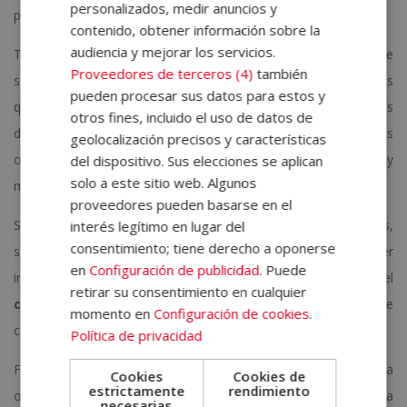
personalizados, medir anuncios y
planificación de competencias, preguntas abiertas, etc.
contenido, obtener información sobre la
audiencia y mejorar los servicios.
Tanto el coaching como el counseling tratan con personas que
Proveedores de terceros (4)
también
se consideran “sanas” mental y físicamente. Es decir, los clientes
pueden procesar sus datos para estos y
que acuden a estas sesiones son conscientes de que sus
otros fines, incluido el uso de datos de
dificultades no son patológicas, sino que radican en problemas
geolocalización precisos y características
o conflictos cotidianos, y creen en su capacidad de crecer y
del dispositivo. Sus elecciones se aplican
solo a este sitio web. Algunos
mejorar su bienestar.
proveedores pueden basarse en el
Sin embargo, estas dos disciplinas no comparten orígenes,
interés legítimo en lugar del
consentimiento; tiene derecho a oponerse
siendo el del
counselling
la necesidad de resolver
en
Configuración de publicidad
. Puede
insatisfacciones o conductas disfuncionales. En cambio, el
retirar su consentimiento en cualquier
coaching
nació de la necesidad de optimizar el potencial de
momento en
Configuración de cookies
.
cada persona.
Política de privacidad
Finalmente, cabe destacar que el mientras el coaching necesita
Cookies
Cookies de
estrictamente
rendimiento
objetivos concretos, el counseling no los necesita, pues se basa
necesarias