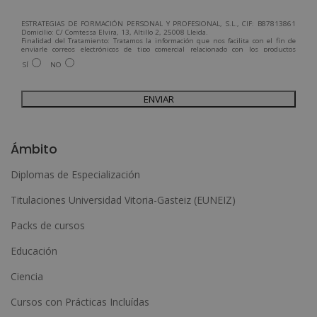
ESTRATEGIAS DE FORMACIÓN PERSONAL Y PROFESIONAL, S.L., CIF: B87813861
Domicilio: C/ Comtessa Elvira, 13, Altillo 2, 25008 Lleida.
Finalidad del Tratamiento: Tratamos la información que nos facilita con el fin de
enviarle correos electrónicos de tipo comercial relacionado con los productos
ofrecidos y otros tipo de productos que fueran de su interés.
SÍ
NO
Legitimación del tratamiento: Consentimiento del interesado.
Derechos: Puede ejercitar sus derechos identificándose suficientemente,
dirigiéndose a la dirección admin@grupoesneca.com.
Para más información consulte nuestra Política de Privacidad.
Desea recibir información comercial (vía telefónica y/o email):
A
l
Ámbito
t
Diplomas de Especialización
e
Titulaciones Universidad Vitoria-Gasteiz (EUNEIZ)
r
n
Packs de cursos
a
Educación
t
Ciencia
i
Cursos con Prácticas Incluídas
v