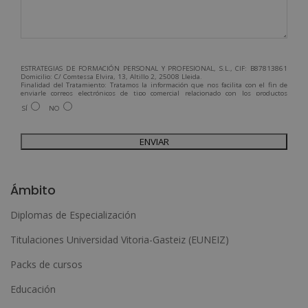
ESTRATEGIAS DE FORMACIÓN PERSONAL Y PROFESIONAL, S.L., CIF: B87813861
Domicilio: C/ Comtessa Elvira, 13, Altillo 2, 25008 Lleida.
Finalidad del Tratamiento: Tratamos la información que nos facilita con el fin de
enviarle correos electrónicos de tipo comercial relacionado con los productos
ofrecidos y otros tipo de productos que fueran de su interés.
SÍ
NO
Legitimación del tratamiento: Consentimiento del interesado.
Derechos: Puede ejercitar sus derechos identificándose suficientemente,
dirigiéndose a la dirección admin@grupoesneca.com.
Para más información consulte nuestra Política de Privacidad.
Desea recibir información comercial (vía telefónica y/o email):
A
l
Ámbito
t
Diplomas de Especialización
e
Titulaciones Universidad Vitoria-Gasteiz (EUNEIZ)
r
n
Packs de cursos
a
Educación
t