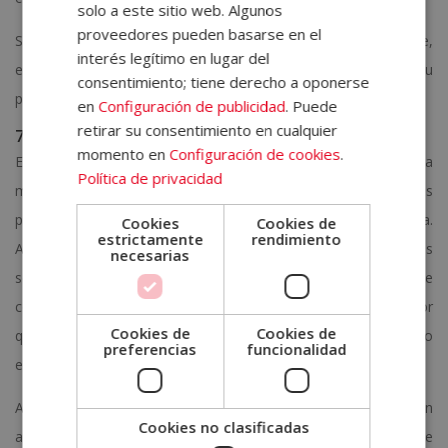
solo a este sitio web. Algunos
proveedores pueden basarse en el
Si te preguntas
qué es un outfit
, no reflexiones, únicamente,
interés legítimo en lugar del
en torno a la moda. Conócete a ti mismo para encontrar tu
consentimiento; tiene derecho a oponerse
propio estilo.
en
Configuración de publicidad
. Puede
retirar su consentimiento en cualquier
7. Luce prendas con significado emocional
momento en
Configuración de cookies
.
Existen distintas formas de profundizar en torno al mundo de la
Política de privacidad
moda. La ropa también está vinculada con los recuerdos
personales. Por ejemplo, quizá tengas una camisa favorita.
Cookies
Cookies de
estrictamente
rendimiento
Aquella que has lucido en momentos de los que guardas
necesarias
sensaciones muy agradables. También puede ocurrir que
conserves alguna pieza heredada de un familiar cercano. ¿Por
Cookies de
Cookies de
qué son tan especiales las prendas que poseen un significado
preferencias
funcionalidad
emocional? Porque aportan felicidad.
Algunos de los elementos más especiales de tu vestidor son
Cookies no clasificadas
aquellos que llevan contigo desde hace años. Forman parte de