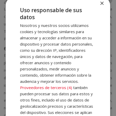
¿Cómo puedes comprobar si una prenda te favorece de verdad?
×
La belleza de un estilismo no solo reside en la perfecta
Uso responsable de sus
datos
combinación de tonos diferentes. La textura de una chaqueta,
una camisa, una camiseta o un abrigo también es significativa.
Nosotros y nuestros socios utilizamos
Ten en cuenta que algunos tejidos añaden un mayor volumen.
cookies y tecnologías similares para
almacenar y acceder a información en su
Por ello, busca el equilibrio en el conjunto.
dispositivo y procesar datos personales,
6. Adapta las tendencias a tu propio estilo
como su dirección IP, identificadores
Es muy importante que te informes sobre cuáles son las
únicos y datos de navegación, para
ofrecer anuncios y contenido
propuestas de la temporada. Inspírate en aquellas ideas
personalizados, medir anuncios y
repetidas que observas en los escaparates de las tiendas. Pero
contenido, obtener información sobre la
descarta aquellas alternativas con las que no te sientes
audiencia y mejorar los servicios.
identificado. Evita las modas que no te favorecen o no te
Proveedores de terceros (4)
también
resultan cómodas. El factor estético, como ya sabes, es
pueden procesar sus datos para estos y
otros fines, incluido el uso de datos de
esencial en la elaboración de un
outfit
. A pesar de ello,
geolocalización precisos y características
recuerda que una imagen atractiva siempre está unida con la
del dispositivo. Sus elecciones se aplican
comodidad.