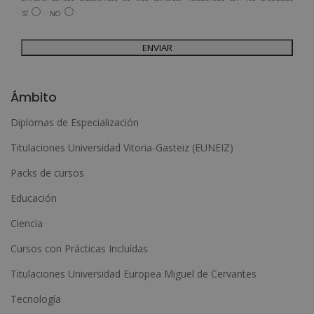
ofrecidos y otros tipo de productos que fueran de su interés.
SÍ
NO
Legitimación del tratamiento: Consentimiento del interesado.
Derechos: Puede ejercitar sus derechos identificándose suficientemente,
dirigiéndose a la dirección admin@grupoesneca.com.
Para más información consulte nuestra Política de Privacidad.
Desea recibir información comercial (vía telefónica y/o email):
A
l
Ámbito
t
Diplomas de Especialización
e
Titulaciones Universidad Vitoria-Gasteiz (EUNEIZ)
r
n
Packs de cursos
a
Educación
t
Ciencia
i
Cursos con Prácticas Incluídas
v
e
Titulaciones Universidad Europea Miguel de Cervantes
:
Tecnología