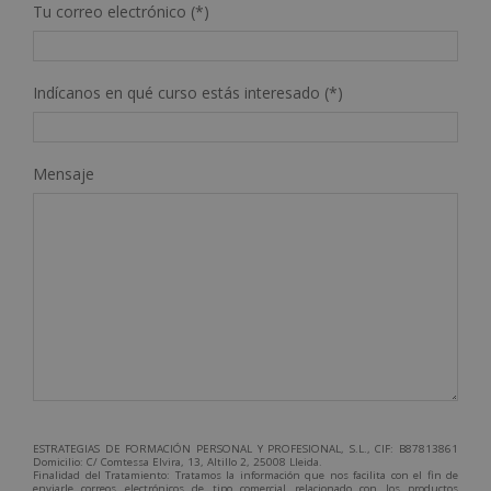
Tu correo electrónico (*)
Indícanos en qué curso estás interesado (*)
Mensaje
ESTRATEGIAS DE FORMACIÓN PERSONAL Y PROFESIONAL, S.L., CIF: B87813861
Domicilio: C/ Comtessa Elvira, 13, Altillo 2, 25008 Lleida.
Finalidad del Tratamiento: Tratamos la información que nos facilita con el fin de
enviarle correos electrónicos de tipo comercial relacionado con los productos