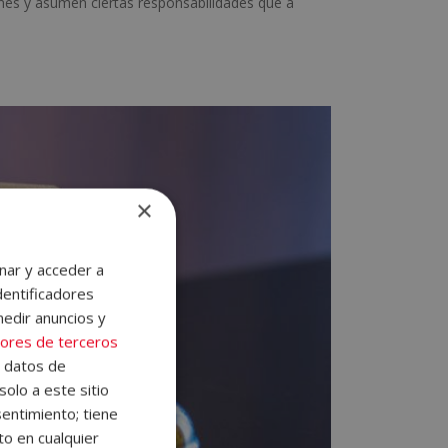
iones y asumen ciertas responsabilidades que a
×
nar y acceder a
dentificadores
medir anuncios y
ores de terceros
e datos de
solo a este sitio
entimiento; tiene
to en cualquier