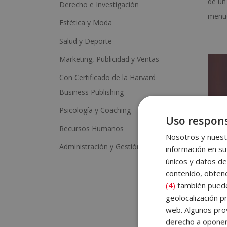
de un
Derecho e Investigación
menud
Estética y Moda
Salud y Deporte
Marketing, Publicidad y Ventas
Con Certificado de la Harvard
Business Publishing
Psicología y Coaching
Uso respons
Recursos Humanos
Nosotros y nuestr
Administración y Gestión
información en su
únicos y datos de
contenido, obtene
(4)
también pueden
geolocalización pr
web. Algunos prov
derecho a opone