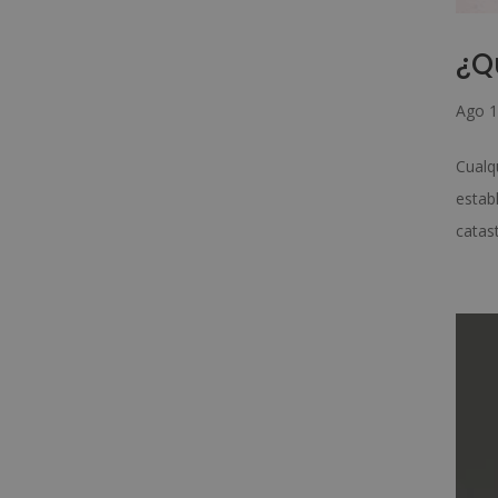
¿Q
Ago 1
Cualq
estab
catast