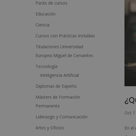
a
Packs de cursos
t
Educación
i
Ciencia
v
Cursos con Prácticas Incluídas
e
:
Titulaciones Universidad
Europea Miguel de Cervantes
Tecnología
Inteligencia Artificial
Diplomas de Experto
Másters de Formación
¿Q
Permanente
Oct 1
Liderazgo y Comunicación
Artes y Oficios
En el