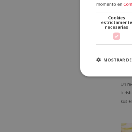
momento en
Conf
Cookies
estrictament
necesarias
¿Q
MOSTRAR DE
Sep 1
Un re
turíst
sus en