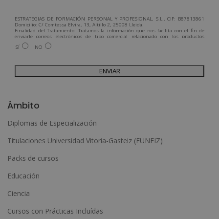
ESTRATEGIAS DE FORMACIÓN PERSONAL Y PROFESIONAL, S.L., CIF: B87813861
Domicilio: C/ Comtessa Elvira, 13, Altillo 2, 25008 Lleida.
Finalidad del Tratamiento: Tratamos la información que nos facilita con el fin de
enviarle correos electrónicos de tipo comercial relacionado con los productos
ofrecidos y otros tipo de productos que fueran de su interés.
SÍ
NO
Legitimación del tratamiento: Consentimiento del interesado.
Derechos: Puede ejercitar sus derechos identificándose suficientemente,
dirigiéndose a la dirección admin@grupoesneca.com.
Para más información consulte nuestra Política de Privacidad.
Desea recibir información comercial (vía telefónica y/o email):
A
l
Ámbito
t
Diplomas de Especialización
e
Titulaciones Universidad Vitoria-Gasteiz (EUNEIZ)
r
n
Packs de cursos
a
Educación
t
Ciencia
i
Cursos con Prácticas Incluídas
v