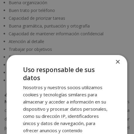
Buena organización
Buen trato por teléfono
Capacidad de priorizar tareas
Buena gramática, puntuación y ortografía
Capacidad de mantener información confidencial
Atención al detalle
Trabajar por objetivos
Buena educación
×
Habilidades mecanográficas
Uso responsable de sus
Conocimientos básicos de inglés
datos
Ser una persona metódica y precisa
Nosotros y nuestros socios utilizamos
¿Es difícil estudiar auxiliar administrativo?
cookies y tecnologías similares para
almacenar y acceder a información en su
No, estudiar auxiliar administrativo no es difícil
si cuentas
dispositivo y procesar datos personales,
con una buena organización y una metodología clara. Se trata
como su dirección IP, identificadores
de una formación accesible, pensada para que puedas avanzar
únicos y datos de navegación, para
paso a paso incluso sin experiencia previa. Los contenidos del
ofrecer anuncios y contenido