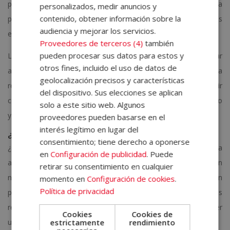
programa de ELBS están estructurados de forma progresiva
personalizados, medir anuncios y
contenido, obtener información sobre la
para comprender desde las bases hasta las tareas más
audiencia y mejorar los servicios.
específicas sin sentirte abrumado.
Proveedores de terceros (4)
también
pueden procesar sus datos para estos y
Lo más importante, pues, no es la dificultad de estudiar auxiliar
otros fines, incluido el uso de datos de
administrativo, sino la
constancia
. Si dedicas tiempo de forma
geolocalización precisos y características
regular y aprovechas los recursos disponibles, podrás adquirir
del dispositivo. Sus elecciones se aplican
conocimientos altamente valorados en el ámbito administrativo
solo a este sitio web. Algunos
y empresarial.
proveedores pueden basarse en el
interés legítimo en lugar del
¿Qué estudiar para ser auxiliar administrativo?
consentimiento; tiene derecho a oponerse
¿Crees que tienes lo que hay que tener para dedicarte a la
en
Configuración de publicidad
. Puede
administración? Prepárate para formar parte de este sector con
retirar su consentimiento en cualquier
nuestro
curso de auxiliar administrativo
. Mediante la formación
momento en
Configuración de cookies
.
Política de privacidad
podrás conocer cómo funciona una oficina, las bases de los
recursos humanos y la contabilidad y las claves para mantener
Cookies
Cookies de
estrictamente
rendimiento
una gestión eficiente en el día a día del trabajo.