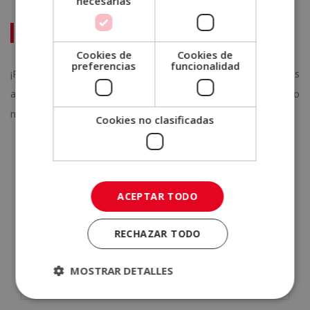
necesarias
Certificación Experto en Auxiliar Administrativo
Cookies de
Cookies de
preferencias
funcionalidad
¡Pídenos más información y descubre todo lo que puedes
aprender con nuestra especialización! Déjate asesorar y saca lo
mejor de ti con Escuela ELBS.
Cookies no clasificadas
SOLICITA MÁS INFORMACIÓN
ACEPTAR TODO
Nombre (*)
RECHAZAR TODO
Apellidos (*)
MOSTRAR DETALLES