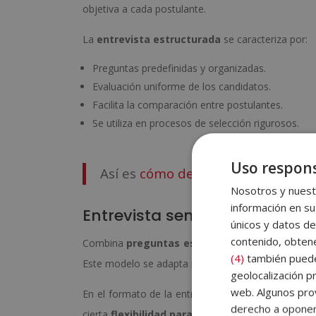
objetiva a cada postulante.
La
entrevista estructurada
se caracteriza por:
Preguntas predefinidas y organizadas.
Evaluación uniforme de los candidatos.
Facilita la comparación entre postulantes.
Se utiliza en procesos de selección rigurosos.
Uso respons
Así es
cómo debes actuar en una e
Nosotros y nuestr
información en su
Entrevista semiestructurada
únicos y datos de
contenido, obtene
Combina
preguntas estructuradas con otras 
(4)
también pueden
Este modelo se adapta mejor al perfil del candida
geolocalización pr
web. Algunos prov
En el formato de la entrevista semiestructurado, e
derecho a opone
cierta
flexibilidad para adaptarse a las respu