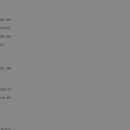
as en
cción,
ndo se
to.
sto de
rupo o
lea en
cargos