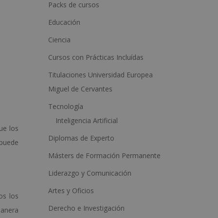
a
Packs de cursos
t
Educación
i
Ciencia
v
Cursos con Prácticas Incluídas
e
:
Titulaciones Universidad Europea
Miguel de Cervantes
Tecnología
Inteligencia Artificial
ue los
Diplomas de Experto
 puede
Másters de Formación Permanente
Liderazgo y Comunicación
Artes y Oficios
os los
Derecho e Investigación
manera