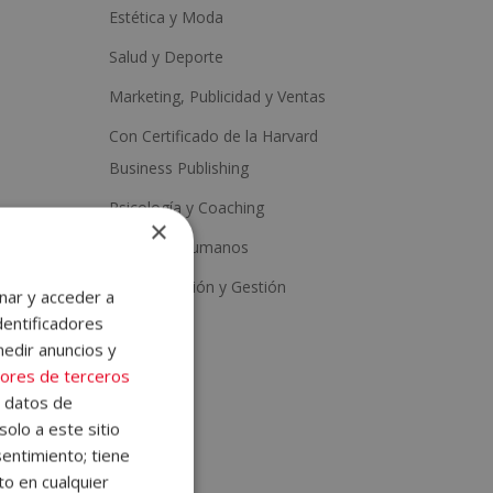
Estética y Moda
Salud y Deporte
Marketing, Publicidad y Ventas
Con Certificado de la Harvard
Business Publishing
Psicología y Coaching
×
Recursos Humanos
as!
Administración y Gestión
nar y acceder a
dentificadores
medir anuncios y
ores de terceros
didad.
e datos de
solo a este sitio
entimiento; tiene
ermite
to en cualquier