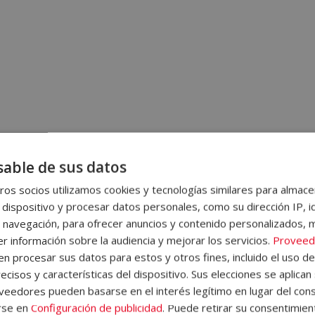
able de sus datos
ntrevista
para conseguir el puesto; ¡no te lo pierd
os socios utilizamos cookies y tecnologías similares para almace
 dispositivo y procesar datos personales, como su dirección IP, i
 navegación, para ofrecer anuncios y contenido personalizados, 
r información sobre la audiencia y mejorar los servicios.
Proveed
abiertas
, lo que facilita que se exploren respuestas en mayor profun
 procesar sus datos para estos y otros fines, incluido el uso d
to y favorece una evaluación más personalizada.
ecisos y características del dispositivo. Sus elecciones se aplican 
eedores pueden basarse en el interés legítimo en lugar del cons
l entrevistador tiene una serie de preguntas preestablecidas, pero p
rse en
Configuración de publicidad
. Puede retirar su consentimien
estas del candidato
y profundizar en algunos aspectos clave.