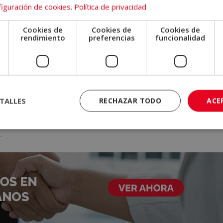
iguración de cookies
.
Política de privacidad
Cookies de
Cookies de
Cookies de
e
rendimiento
preferencias
funcionalidad
ador no sigue un guion rígido, sino que
deja que la conversación fl
ra evaluar la personalidad del candidato y su capacidad de improvisac
structurada
, destacan:
TALLES
RECHAZAR TODO
ACE
l candidato.
.