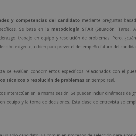
dades y competencias del candidato
mediante preguntas basad
pecíficas. Se basa en la
metodología STAR
(Situación, Tarea, A
iderazgo, trabajo en equipo y resolución de problemas. Pero, ¿cuá
elección exigente, o bien para prever el desempeño futuro del candida
sta se evalúan conocimientos específicos relacionados con el pue
ios técnicos o resolución de problemas
en tiempo real.
atos interactúan en la misma sesión. Se pueden incluir dinámicas de g
en equipo y la toma de decisiones. Esta clase de entrevista se emp
a un solo candidato. Es común en procesos de selección para altos 