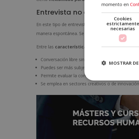
momento en
Conf
Entrevista no estructurada
Cookies
estrictament
En este tipo de entrevista de trabajo, el entrevist
necesarias
manera espontánea. Se trata de una técnica útil pa
Entre las
características de la entrevista no e
Conversación libre sin preguntas fijas,
MOSTRAR DE
Puedes ser más subjetiva y menos predecible.
Permite evaluar la comunicación y adaptación de
Se emplea en sectores creativos o de innovación