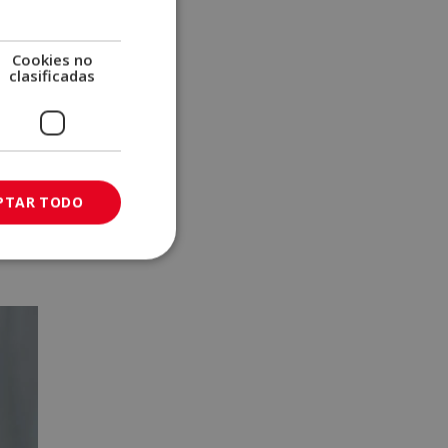
Cookies no
clasificadas
uya
de
ión.
PTAR TODO