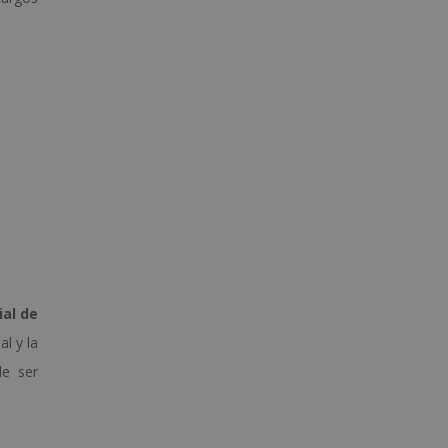
ial de
l y la
de ser