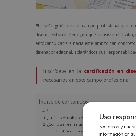
El diseño gráfico es un campo profesional que ofre
diseño editorial. Pero ¿en qué consiste el
trabaj
enfocar tu carrera hacia este ámbito tan concreto
diseñador editorial, aclarándote sus responsabilida
Inscríbete en la
certificación en dis
necesarios en este campo profesional.
Índice de contenidos
Uso respons
¿Cuál es el trabajo de un diseñador editorial?
¿Cómo se realiza un trabajo de diseño editorial?
Nosotros y nuestr
¿Dónde trabaja un diseñador editorial?
información en su