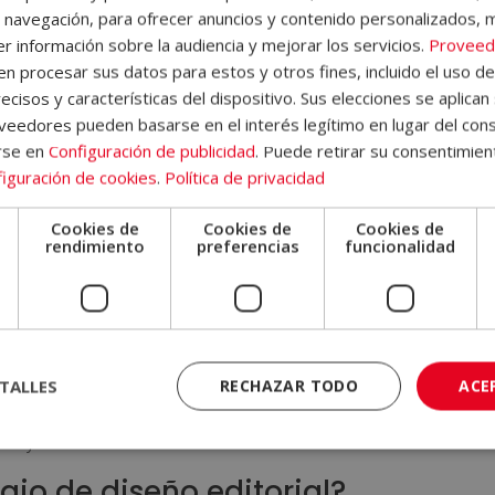
 navegación, para ofrecer anuncios y contenido personalizados, 
r información sobre la audiencia y mejorar los servicios.
Proveed
 diseñador editorial?
 procesar sus datos para estos y otros fines, incluido el uso d
ecisos y características del dispositivo. Sus elecciones se aplican 
r editorial debe contar con amplios conocimientos
en format
eedores pueden basarse en el interés legítimo en lugar del cons
ares
de maquetación y más. Así, todos estos conocimientos le servirá
rse en
Configuración de publicidad
. Puede retirar su consentimien
 pues los redactores son los encargados de crear el contenido escrito
iguración de cookies
.
Política de privacidad
:
Cookies de
Cookies de
Cookies de
e
rendimiento
preferencias
funcionalidad
TALLES
RECHAZAR TODO
ACE
be tener personalidad, consiguiendo
atraer y retener la atención 
as y atractivas.
ajo de diseño editorial?