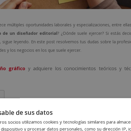
ce múltiples oportunidades laborales y especializaciones, entre ellas
o de un diseñador editorial
? ¿Dónde suele ejercer? Si estás deci
, sigue leyendo. En este post resolvemos tus dudas sobre la profesi
des y los negocios en los que suele ejercer.
eño gráfico
y adquiere los conocimientos teóricos y téc
able de sus datos
os socios utilizamos cookies y tecnologías similares para almace
 dispositivo y procesar datos personales, como su dirección IP, i