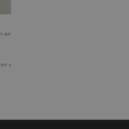
os que
ción y