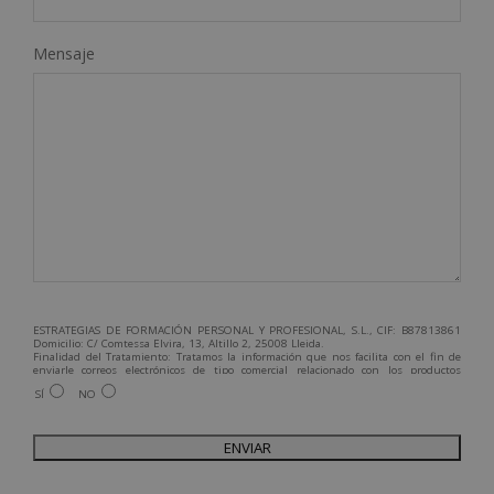
Mensaje
ESTRATEGIAS DE FORMACIÓN PERSONAL Y PROFESIONAL, S.L., CIF: B87813861
Domicilio: C/ Comtessa Elvira, 13, Altillo 2, 25008 Lleida.
Finalidad del Tratamiento: Tratamos la información que nos facilita con el fin de
enviarle correos electrónicos de tipo comercial relacionado con los productos
ofrecidos y otros tipo de productos que fueran de su interés.
SÍ
NO
Legitimación del tratamiento: Consentimiento del interesado.
Derechos: Puede ejercitar sus derechos identificándose suficientemente,
dirigiéndose a la dirección admin@grupoesneca.com.
Para más información consulte nuestra Política de Privacidad.
Desea recibir información comercial (vía telefónica y/o email):
A