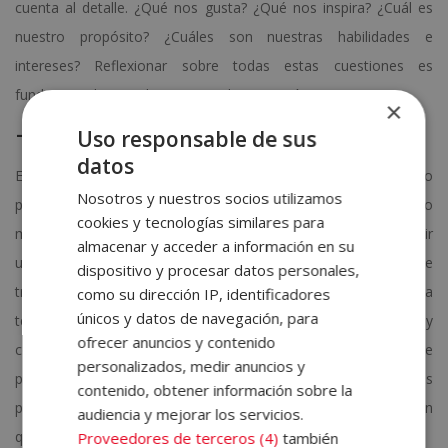
cuenta al detalle. ¿Qué nos gusta? ¿Qué nos inspira? ¿Cuál es
nuestro propósito? ¿Cuáles son nuestras habilidades e
intereses? Reflexionar sobre todas estas cuestiones es
fundamental antes de tomar cualquier acción.
×
– Sé realista con tus expectativas:
Uso responsable de sus
datos
En ocasiones, nuestros objetivos no son realistas. Y es que no
Nosotros y nuestros socios utilizamos
podemos esperar que nuestra experiencia, sistemas o
cookies y tecnologías similares para
metodologías aprendidas con anterioridad nos vayan a servir
almacenar y acceder a información en su
una vez nos hayamos incorporado a un nuevo puesto de
dispositivo y procesar datos personales,
trabajo. Como ya hemos mencionado anteriormente, la
como su dirección IP, identificadores
únicos y datos de navegación, para
tecnología y el mercado laboral avanzan a pasos agigantados y
ofrecer anuncios y contenido
como nunca antes se había experimentado. Así que, desde este
personalizados, medir anuncios y
punto de vista, es posible que la mayor parte de los
contenido, obtener información sobre la
procedimientos y prácticas adquiridas en el pasado, se hayan
audiencia y mejorar los servicios.
quedado algo obsoletas.
Proveedores de terceros (4)
también