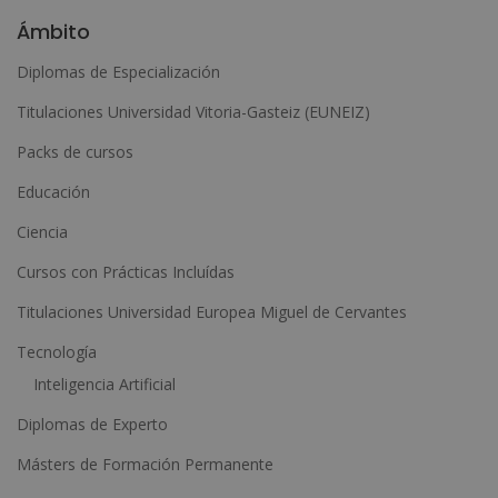
l
Ámbito
t
Diplomas de Especialización
e
Titulaciones Universidad Vitoria-Gasteiz (EUNEIZ)
r
n
Packs de cursos
a
Educación
t
Ciencia
i
Cursos con Prácticas Incluídas
v
e
Titulaciones Universidad Europea Miguel de Cervantes
:
Tecnología
Inteligencia Artificial
Diplomas de Experto
Másters de Formación Permanente