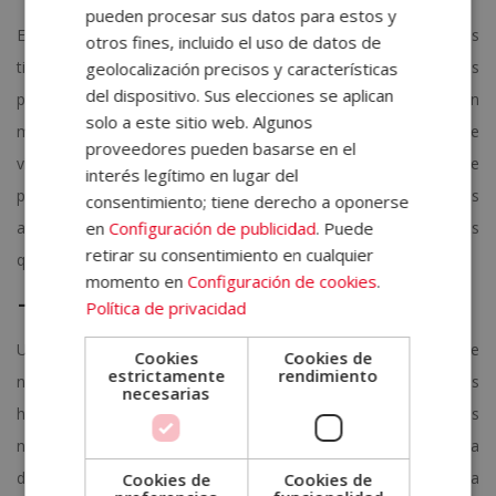
pueden procesar sus datos para estos y
Esto significa que, la adaptación al cambio podría llevarte más
otros fines, incluido el uso de datos de
tiempo del esperado, lo que representa que existen muchas
geolocalización precisos y características
del dispositivo. Sus elecciones se aplican
probabilidades de que tus inicios sucedan desde una posición
solo a este sitio web. Algunos
más baja y esto merme tus expectativas. Sin duda, cambiar de
proveedores pueden basarse en el
vida profesional es un paso que requiere altas dosis de
interés legítimo en lugar del
positividad, por ello, nuestra recomendación es que te prepares
consentimiento; tiene derecho a oponerse
a conciencia para afrontar todos los posibles contratiempos
en
Configuración de publicidad
. Puede
retirar su consentimiento en cualquier
que puedan surgir durante el camino.
momento en
Configuración de cookies
.
– Adquiere nuevas habilidades:
Política de privacidad
Una vez decidamos dar el salto a otra industria, es probable que
Cookies
Cookies de
estrictamente
rendimiento
necesitemos actualizarnos o especializarnos en alguna de las
necesarias
habilidades requeridas para el puesto. Para prepararte, no es
necesario que empieces ninguna carrera universitaria ni ninguna
diplomatura, aunque sí, será beneficioso que realices una
Cookies de
Cookies de