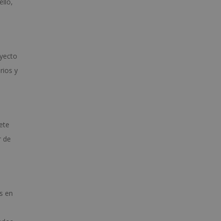
ello,
ayecto
rios y
ete
r de
s en