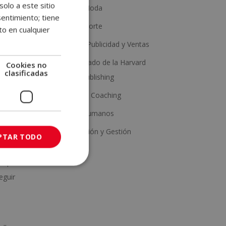
solo a este sitio
Estética y Moda
entimiento; tiene
Salud y Deporte
to en cualquier
Marketing, Publicidad y Ventas
Con Certificado de la Harvard
Cookies no
clasificadas
Business Publishing
Psicología y Coaching
nar
Recursos Humanos
ieza a
Administración y Gestión
PTAR TODO
l
que
eguir