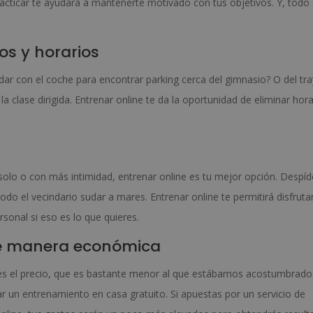
practicar te ayudará a mantenerte motivado con tus objetivos. Y, todo 
os y horarios
dar con el coche para encontrar parking cerca del gimnasio? O del tr
la clase dirigida. Entrenar online te da la oportunidad de eliminar hora
solo o con más intimidad, entrenar online es tu mejor opción. Despíd
odo el vecindario sudar a mares. Entrenar online te permitirá disfruta
rsonal si eso es lo que quieres.
 de manera económica
s el precio, que es bastante menor al que estábamos acostumbrado
r un entrenamiento en casa gratuito. Si apuestas por un servicio de