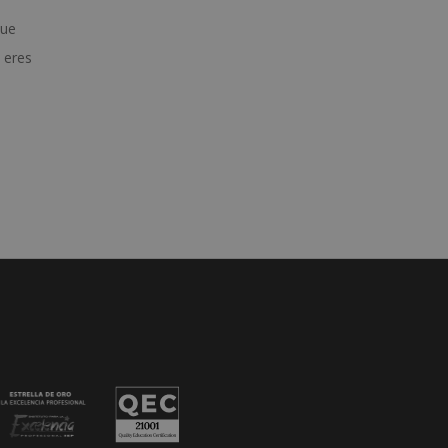
que
i eres