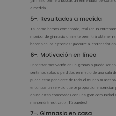
gimnasio online o buscas un entrenador personal 
a medida.
5-. Resultados a medida
Tal como hemos comentado, realizar un entrenamie
monitor de gimnasio online te permitirá obtener r
hacer bien los ejercicios? ¡Recurre al entrenador onl
6-. Motivación en línea
Encontrar motivación en un gimnasio puede ser c
sentirnos solos o perdidos en medio de una sala d
puede estar pendiente de todo el mundo ni asesorar
encontrar un servicio que te proporcione atención
online están conectadas con una gran comunidad dig
mantendrá motivado. ¡Tú puedes!
7-. Gimnasio en casa