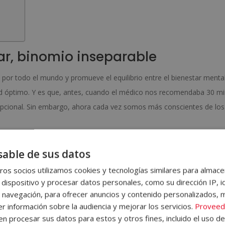
ar, binomio inseparable
por todo el mundo y promueve el equilibrio entre el bienestar mental
lud óptimo. Y es que, antes, cuando el médico nos recomendaba 30 m
pcional. Sin embargo, ahora cada vez somos más conscientes de los
 teletrabajo son horas “libres” en casa, durante las cuales podemos p
able de sus datos
d. Sin embargo, el coronavirus ha trastocado las metodologías de tra
os socios utilizamos cookies y tecnologías similares para almace
a manera en la que nos saludamos. Y, por lo tanto, también ha
 dispositivo y procesar datos personales, como su dirección IP, i
enernos activos o entrenar.
 navegación, para ofrecer anuncios y contenido personalizados, 
r información sobre la audiencia y mejorar los servicios.
Proveed
 a desplazarnos para hacer deporte. Ahora han surgido algunas prop
 procesar sus datos para estos y otros fines, incluido el uso d
 gimnasio virtual o la empezar a practicar la calistenia u otras discipli