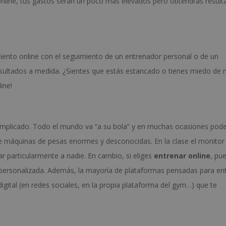
online, tus gastos serán un poco más elevados pero obtendrás result
nto online con el seguimiento de un entrenador personal o de un
esultados a medida. ¿Sientes que estás estancado o tienes miedo de 
ine!
omplicado. Todo el mundo va “a su bola” y en muchas ocasiones po
e máquinas de pesas enormes y desconocidas. En la clase el monitor
 particularmente a nadie. En cambio, si eliges
entrenar online
, pu
 personalizada. Además, la mayoría de plataformas pensadas para en
ital (en redes sociales, en la propia plataforma del gym…) que te