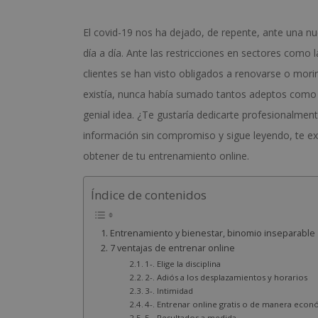
El covid-19 nos ha dejado, de repente, ante una 
día a día. Ante las restricciones en sectores como l
clientes se han visto obligados a renovarse o mori
existía, nunca había sumado tantos adeptos como
genial idea. ¿Te gustaría dedicarte profesionalmen
información sin compromiso y sigue leyendo, te e
obtener de tu entrenamiento online.
Índice de contenidos
Entrenamiento y bienestar, binomio inseparable
7 ventajas de entrenar online
1-. Elige la disciplina
2-. Adiós a los desplazamientos y horarios
3-. Intimidad
4-. Entrenar online gratis o de manera econ
5-. Resultados a medida