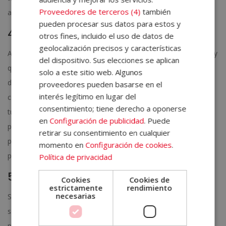
Proveedores de terceros (4)
también
aceptarlas y dejar de darles la importancia que no tienen.
pueden procesar sus datos para estos y
4-. Refuerza tus puntos fuetes
otros fines, incluido el uso de datos de
geolocalización precisos y características
Ahora que tus puntos débiles o flaquezas no son más que eso y
del dispositivo. Sus elecciones se aplican
que los conoces a la perfección, cuando aparezcan podrás
solo a este sitio web. Algunos
detectarlos. Tu trabajo en el cuarto punto de autoanálisis
proveedores pueden basarse en el
interés legítimo en lugar del
consiste en reforzar tus puntos fuertes. Por ejemplo, piensa en
consentimiento; tiene derecho a oponerse
tus diferentes habilidades profesionales (si analizas tu perfil
en
Configuración de publicidad
. Puede
profesional) o en las actividades que te relajan (si analizas tu
retirar su consentimiento en cualquier
parte emocional). Posiciona siempre en primer lugar estos
momento en
Configuración de cookies
.
puntos fuertes.
Política de privacidad
5-. Cambia lo malo por algo bueno
Cookies
Cookies de
estrictamente
rendimiento
necesarias
Sí, ya sabemos que puede sonar a algo imposible. Pero en tu
sesión de autoanálisis, dedícale un tiempo a pensar cómo
podrías sacarle partido a tus puntos débiles. Cuando te