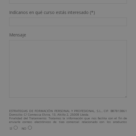
Indícanos en qué curso estás interesado (*)
Mensaje
ESTRATEGIAS DE FORMACIÓN PERSONAL Y PROFESIONAL, S.L., CIF: B87813861
Domicilio: C/ Comtessa Elvira, 13, Altillo 2, 25008 Lleida.
Finalidad del Tratamiento: Tratamos la información que nos facilita con el fin de
enviarle correos electrónicos de tipo comercial relacionado con los productos
ofrecidos y otros tipo de productos que fueran de su interés.
SÍ
NO
Legitimación del tratamiento: Consentimiento del interesado.
Derechos: Puede ejercitar sus derechos identificándose suficientemente,