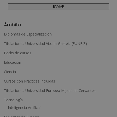
dirigiéndose a la dirección admin@grupoesneca.com.
Para más información consulte nuestra Política de Privacidad.
Desea recibir información comercial (vía telefónica y/o email):
A
l
Ámbito
t
Diplomas de Especialización
e
Titulaciones Universidad Vitoria-Gasteiz (EUNEIZ)
r
n
Packs de cursos
a
Educación
t
Ciencia
i
Cursos con Prácticas Incluídas
v
e
Titulaciones Universidad Europea Miguel de Cervantes
:
Tecnología
Inteligencia Artificial
Diplomas de Experto