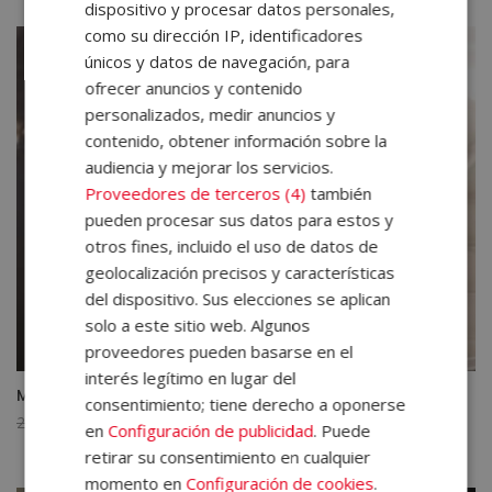
dispositivo y procesar datos personales,
original
actual
como su dirección IP, identificadores
era:
es:
3.560,00€.
890,00€.
únicos y datos de navegación, para
ofrecer anuncios y contenido
personalizados, medir anuncios y
contenido, obtener información sobre la
audiencia y mejorar los servicios.
Proveedores de terceros (4)
también
pueden procesar sus datos para estos y
otros fines, incluido el uso de datos de
geolocalización precisos y características
del dispositivo. Sus elecciones se aplican
solo a este sitio web. Algunos
proveedores pueden basarse en el
interés legítimo en lugar del
Máster en Mobbing Laboral y Riesgos Psicosociales
consentimiento; tiene derecho a oponerse
El
El
2.380,00
€
595,00
€
en
Configuración de publicidad
. Puede
precio
precio
retirar su consentimiento en cualquier
original
actual
momento en
Configuración de cookies
.