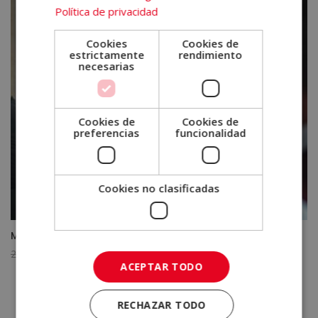
era:
es:
Política de privacidad
2.380,00€.
595,00€.
Cookies
Cookies de
estrictamente
rendimiento
necesarias
Cookies de
Cookies de
preferencias
funcionalidad
Cookies no clasificadas
Máster en Coaching Familiar
El
El
2.380,00
€
595,00
€
ACEPTAR TODO
precio
precio
original
actual
era:
es:
RECHAZAR TODO