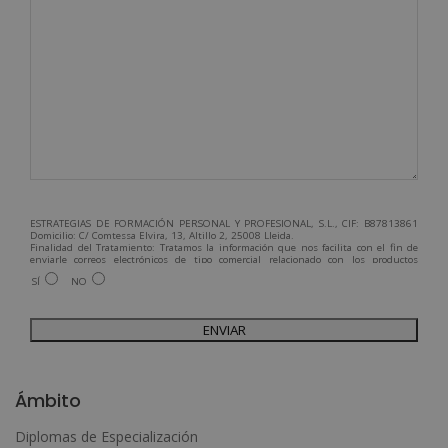
ESTRATEGIAS DE FORMACIÓN PERSONAL Y PROFESIONAL, S.L., CIF: B87813861
Domicilio: C/ Comtessa Elvira, 13, Altillo 2, 25008 Lleida.
Finalidad del Tratamiento: Tratamos la información que nos facilita con el fin de
enviarle correos electrónicos de tipo comercial relacionado con los productos
ofrecidos y otros tipo de productos que fueran de su interés.
SÍ
NO
Legitimación del tratamiento: Consentimiento del interesado.
Derechos: Puede ejercitar sus derechos identificándose suficientemente,
dirigiéndose a la dirección admin@grupoesneca.com.
Para más información consulte nuestra Política de Privacidad.
Desea recibir información comercial (vía telefónica y/o email):
A
l
Ámbito
t
Diplomas de Especialización
e