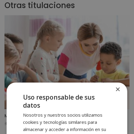
Otras titulaciones
×
Uso responsable de sus
datos
Nosotros y nuestros socios utilizamos
Máster en Coaching Educativo
cookies y tecnologías similares para
El
El
3.560,00
€
890,00
€
almacenar y acceder a información en su
precio
precio