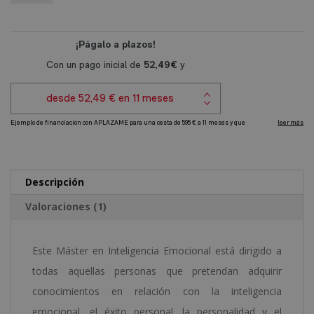
2.380,00€.
595,00€.
Inteligencia
t
Emocional
e
cantidad
r
n
a
t
i
v
e
Descripción
:
Valoraciones (1)
Este Máster en Inteligencia Emocional está dirigido a
todas aquellas personas que pretendan adquirir
conocimientos en relación con la inteligencia
emocional, el éxito personal, la personalidad y el