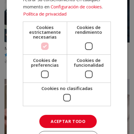
momento en
Configuración de cookies
.
Política de privacidad
Cookies
Cookies de
estrictamente
rendimiento
necesarias
Máster en Inteligencia Emocional
Cookies de
Cookies de
El
El
2.380,00
€
595,00
€
Valorado
preferencias
funcionalidad
con
precio
precio
5.00
de 5
original
actual
era:
es:
Cookies no clasificadas
2.380,00€.
595,00€.
ACEPTAR TODO