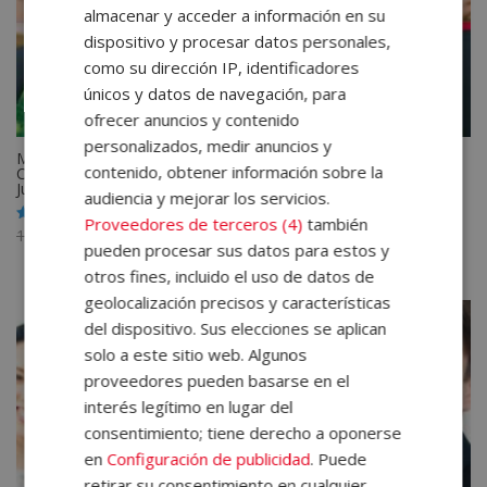
almacenar y acceder a información en su
dispositivo y procesar datos personales,
como su dirección IP, identificadores
únicos y datos de navegación, para
ofrecer anuncios y contenido
personalizados, medir anuncios y
Máster de Ocio y Tiempo Libre Infantil y Juvenil + Máster en
contenido, obtener información sobre la
Coordinador/Director Monitores + Máster Coaching Infantil y
Juvenil – Triple Titulación –
audiencia y mejorar los servicios.
Proveedores de terceros (4)
también
El
El
1.580,00
€
395,00
€
Valorado
con
pueden procesar sus datos para estos y
precio
precio
5.00
de 5
otros fines, incluido el uso de datos de
original
actual
geolocalización precisos y características
era:
es:
del dispositivo. Sus elecciones se aplican
1.580,00€.
395,00€.
solo a este sitio web. Algunos
proveedores pueden basarse en el
interés legítimo en lugar del
consentimiento; tiene derecho a oponerse
en
Configuración de publicidad
. Puede
retirar su consentimiento en cualquier