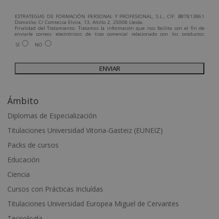
ESTRATEGIAS DE FORMACIÓN PERSONAL Y PROFESIONAL, S.L., CIF: B87813861
Domicilio: C/ Comtessa Elvira, 13, Altillo 2, 25008 Lleida.
Finalidad del Tratamiento: Tratamos la información que nos facilita con el fin de
enviarle correos electrónicos de tipo comercial relacionado con los productos
ofrecidos y otros tipo de productos que fueran de su interés.
SÍ
NO
Legitimación del tratamiento: Consentimiento del interesado.
Derechos: Puede ejercitar sus derechos identificándose suficientemente,
dirigiéndose a la dirección admin@grupoesneca.com.
Para más información consulte nuestra Política de Privacidad.
Desea recibir información comercial (vía telefónica y/o email):
A
l
Ámbito
t
e
Diplomas de Especialización
r
Titulaciones Universidad Vitoria-Gasteiz (EUNEIZ)
n
Packs de cursos
a
t
Educación
i
Ciencia
v
Cursos con Prácticas Incluídas
e
Titulaciones Universidad Europea Miguel de Cervantes
:
Tecnología