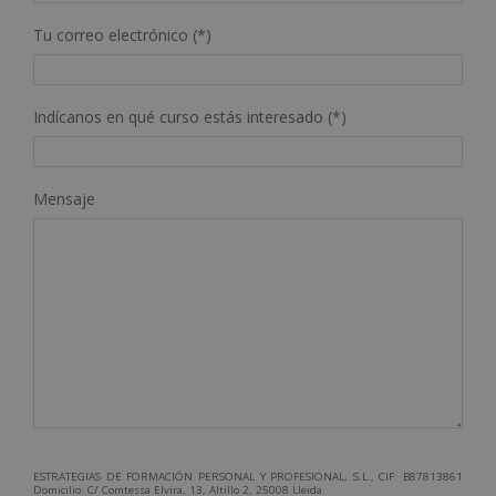
Tu correo electrónico (*)
Indícanos en qué curso estás interesado (*)
Mensaje
ESTRATEGIAS DE FORMACIÓN PERSONAL Y PROFESIONAL, S.L., CIF: B87813861
Domicilio: C/ Comtessa Elvira, 13, Altillo 2, 25008 Lleida.