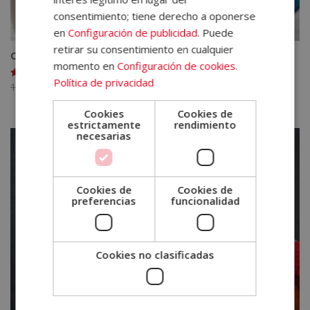
consentimiento; tiene derecho a oponerse
en
Configuración de publicidad
. Puede
retirar su consentimiento en cualquier
Certificación Experto en Psicología Holística
momento en
Configuración de cookies
.
Política de privacidad
El
El
1.580,00
€
395,00
€
Valorado
con
precio
precio
4.93
de 5
Cookies
Cookies de
original
actual
estrictamente
rendimiento
era:
es:
necesarias
1.580,00€.
395,00€.
Cookies de
Cookies de
preferencias
funcionalidad
Cookies no clasificadas