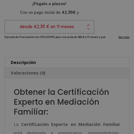
e
Familiar
r
cantidad
n
a
t
i
v
e
Descripción
:
Valoraciones (0)
Obtener la Certificación
Experto en Mediación
Familiar:
La
Certificación Experto en Mediación Familiar
está destinada a empresarios, emprendedores,