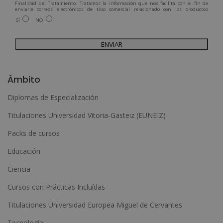
Finalidad del Tratamiento: Tratamos la información que nos facilita con el fin de
enviarle correos electrónicos de tipo comercial relacionado con los productos
ofrecidos y otros tipo de productos que fueran de su interés.
SÍ
NO
Legitimación del tratamiento: Consentimiento del interesado.
Derechos: Puede ejercitar sus derechos identificándose suficientemente,
dirigiéndose a la dirección admin@grupoesneca.com.
Para más información consulte nuestra Política de Privacidad.
Desea recibir información comercial (vía telefónica y/o email):
A
l
Ámbito
t
Diplomas de Especialización
e
Titulaciones Universidad Vitoria-Gasteiz (EUNEIZ)
r
n
Packs de cursos
a
Educación
t
Ciencia
i
Cursos con Prácticas Incluídas
v
e
Titulaciones Universidad Europea Miguel de Cervantes
:
Tecnología