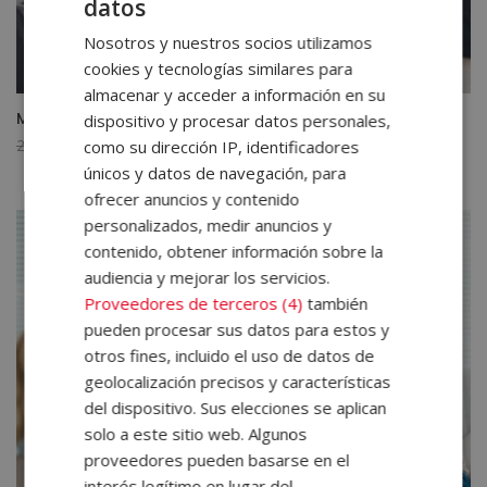
datos
Nosotros y nuestros socios utilizamos
cookies y tecnologías similares para
almacenar y acceder a información en su
Máster en Tratamiento de la Ansiedad y el Estrés
dispositivo y procesar datos personales,
El
El
2.380,00
€
595,00
€
como su dirección IP, identificadores
precio
precio
únicos y datos de navegación, para
original
actual
ofrecer anuncios y contenido
era:
es:
personalizados, medir anuncios y
2.380,00€.
595,00€.
contenido, obtener información sobre la
audiencia y mejorar los servicios.
Proveedores de terceros (4)
también
pueden procesar sus datos para estos y
otros fines, incluido el uso de datos de
geolocalización precisos y características
del dispositivo. Sus elecciones se aplican
solo a este sitio web. Algunos
proveedores pueden basarse en el
interés legítimo en lugar del