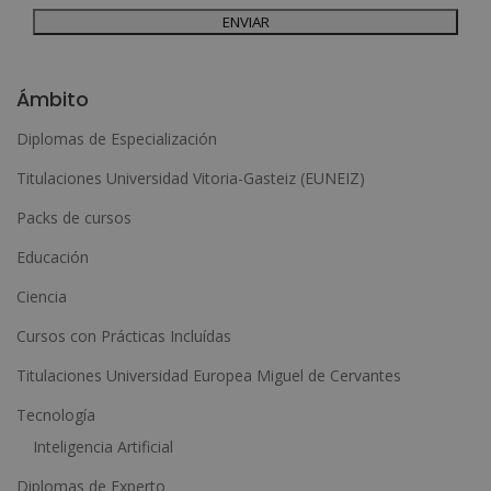
Para más información consulte nuestra Política de Privacidad.
Desea recibir información comercial (vía telefónica y/o email):
A
l
Ámbito
t
Diplomas de Especialización
e
Titulaciones Universidad Vitoria-Gasteiz (EUNEIZ)
r
n
Packs de cursos
a
Educación
t
Ciencia
i
Cursos con Prácticas Incluídas
v
e
Titulaciones Universidad Europea Miguel de Cervantes
:
Tecnología
Inteligencia Artificial
Diplomas de Experto