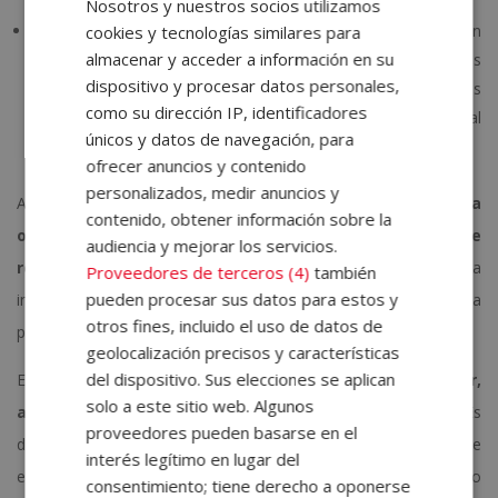
viable o no abrir el estudio en dicho local.
Nosotros y nuestros socios utilizamos
Proyecto de interiorismo
. Como hemos mencionado, un
cookies y tecnologías similares para
almacenar y acceder a información en su
estudio de tatuajes debe contar con unas características
dispositivo y procesar datos personales,
técnicas concretas. Y estas solo pueden conseguirse a través
como su dirección IP, identificadores
del
interiorismo
. Este proceso también permitirá dotar al local
únicos y datos de navegación, para
de una identidad única.
ofrecer anuncios y contenido
personalizados, medir anuncios y
Así pues, una vez gestionados estos documentos,
para
contenido, obtener información sobre la
obtener la licencia del estudio de tatuajes se debe
audiencia y mejorar los servicios.
realizar un proyecto de actividades
, el cual incluirá toda la
Proveedores de terceros (4)
también
pueden procesar sus datos para estos y
información que acreditará que el local cumple con la normativa
otros fines, incluido el uso de datos de
para poder tatuar.
geolocalización precisos y características
del dispositivo. Sus elecciones se aplican
Este documento lo realiza un ingeniero y sirve para
acreditar,
solo a este sitio web. Algunos
ante la administración pública, el estado del local
. Es
proveedores pueden basarse en el
decir, se plasma la distribución de los espacios, las vías de
interés legítimo en lugar del
evacuación, la insonorización, etc. Una vez la administración lo
consentimiento; tiene derecho a oponerse