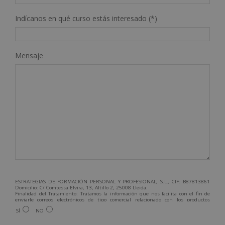
Indícanos en qué curso estás interesado (*)
Mensaje
ESTRATEGIAS DE FORMACIÓN PERSONAL Y PROFESIONAL, S.L., CIF: B87813861
Domicilio: C/ Comtessa Elvira, 13, Altillo 2, 25008 Lleida.
Finalidad del Tratamiento: Tratamos la información que nos facilita con el fin de
enviarle correos electrónicos de tipo comercial relacionado con los productos
ofrecidos y otros tipo de productos que fueran de su interés.
SÍ
NO
Legitimación del tratamiento: Consentimiento del interesado.
Derechos: Puede ejercitar sus derechos identificándose suficientemente,
dirigiéndose a la dirección admin@grupoesneca.com.