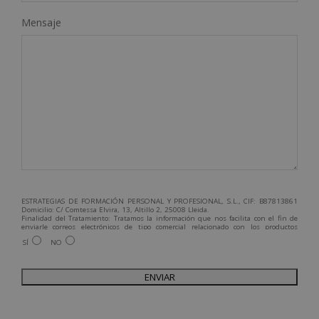
Mensaje
ESTRATEGIAS DE FORMACIÓN PERSONAL Y PROFESIONAL, S.L., CIF: B87813861
Domicilio: C/ Comtessa Elvira, 13, Altillo 2, 25008 Lleida.
Finalidad del Tratamiento: Tratamos la información que nos facilita con el fin de
enviarle correos electrónicos de tipo comercial relacionado con los productos
ofrecidos y otros tipo de productos que fueran de su interés.
SÍ
NO
Legitimación del tratamiento: Consentimiento del interesado.
Derechos: Puede ejercitar sus derechos identificándose suficientemente,
dirigiéndose a la dirección admin@grupoesneca.com.
Para más información consulte nuestra Política de Privacidad.
Desea recibir información comercial (vía telefónica y/o email):
A
l