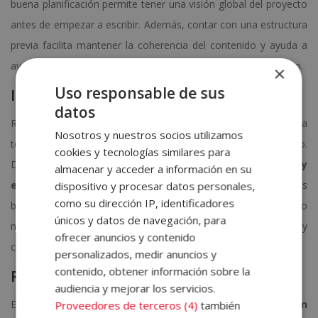
buena planificación permite tener una visión global del proyecto
antes de empezar a escribir. Además, contar con una estructura
previa facilita mantener la coherencia del contenido y ayuda a
avanzar con mayor seguridad durante todo el proceso creativo.
×
Uso responsable de sus
Investigación
datos
Recolectar información relevante, leer libros relacionados con la
Nosotros y nuestros socios utilizamos
temática y tomar notas para sustentar el contenido.
cookies y tecnologías similares para
Documentarse correctamente
aporta credibilidad y
almacenar y acceder a información en su
enriquece el resultado final
, especialmente en obras
dispositivo y procesar datos personales,
como su dirección IP, identificadores
basadas en hechos reales o conocimientos específicos. Cuanto
únicos y datos de navegación, para
mayor sea el trabajo de investigación previo, más sólido y
ofrecer anuncios y contenido
convincente será el libro.
personalizados, medir anuncios y
contenido, obtener información sobre la
Redacción
audiencia y mejorar los servicios.
Establecer un ritmo de escritura constante,
escribir sin
Proveedores de terceros (4)
también