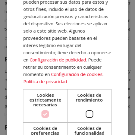
pueden procesar sus datos para estos y
preocuparse demasiado
por la perfección en el primer
otros fines, incluido el uso de datos de
borrador, mantener una estructura clara y coherente. Lo más
geolocalización precisos y características
importante en esta fase es avanzar y convertir las ideas en
del dispositivo. Sus elecciones se aplican
texto, sin detenerse en cada pequeño detalle. Una rutina de
solo a este sitio web. Algunos
proveedores pueden basarse en el
escritura ayuda a mantener la motivación y favorece que el
interés legítimo en lugar del
proyecto llegue a completarse.
consentimiento; tiene derecho a oponerse
Revisión y edición
en
Configuración de publicidad
. Puede
retirar su consentimiento en cualquier
Leer el texto varias veces, corregir errores gramaticales y
momento en
Configuración de cookies
.
ortográficos, mejorar la calidad y el flujo del contenido.
Revisar
Política de privacidad
con calma
permite detectar fallos que suelen pasar
Cookies
Cookies de
desapercibidos durante la escritura. También es el momento de
estrictamente
rendimiento
necesarias
perfeccionar el estilo
, eliminar repeticiones y conseguir una
lectura más fluida y agradable.
Publicación
Cookies de
Cookies de
preferencias
funcionalidad