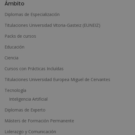
Ámbito
t
Diplomas de Especialización
e
Titulaciones Universidad Vitoria-Gasteiz (EUNEIZ)
r
n
Packs de cursos
a
Educación
t
Ciencia
i
Cursos con Prácticas Incluídas
v
e
Titulaciones Universidad Europea Miguel de Cervantes
:
Tecnología
Inteligencia Artificial
Diplomas de Experto
Másters de Formación Permanente
Liderazgo y Comunicación