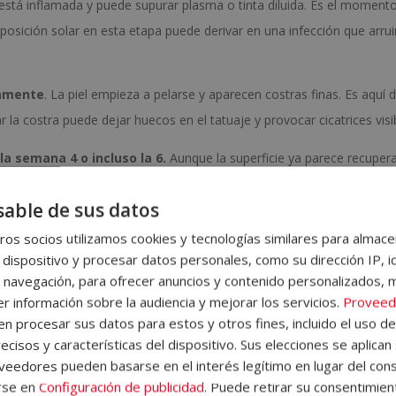
 está inflamada y puede supurar plasma o tinta diluida. Es el moment
posición solar en esta etapa puede derivar en una infección que arrui
damente
. La piel empieza a pelarse y aparecen costras finas. Es aquí
la costra puede dejar huecos en el tatuaje y provocar cicatrices visi
a semana 4 o incluso la 6.
Aunque la superficie ya parece recuper
nerándose. El tatuaje puede verse opaco o ligeramente apagado dura
able de sus datos
e solo con el tiempo.
os socios utilizamos cookies y tecnologías similares para almace
ué cada cuidado existe y por qué no conviene saltarse ninguno. A
 dispositivo y procesar datos personales, como su dirección IP, i
 etapa.
 navegación, para ofrecer anuncios y contenido personalizados, 
r información sobre la audiencia y mejorar los servicios.
Proveed
e recién hecho que no puedes
 procesar sus datos para estos y otros fines, incluido el uso d
ecisos y características del dispositivo. Sus elecciones se aplican 
eedores pueden basarse en el interés legítimo en lugar del cons
n en el momento en que sales del estudio y se extienden durante l
rse en
Configuración de publicidad
. Puede retirar su consentimien