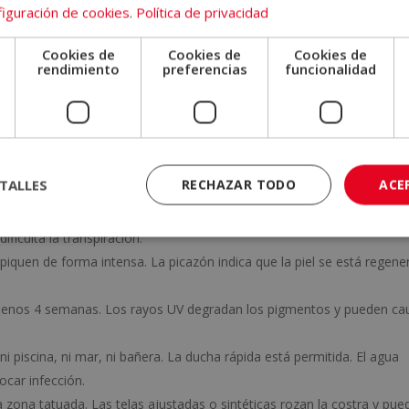
stos pasos no es inocuo: cada uno tiene un motivo específico para es
iguración de cookies
.
Política de privacidad
Cookies de
Cookies de
Cookies de
e
rendimiento
preferencias
funcionalidad
ique el tatuador. Puede ser entre 2 y 24 horas, dependiendo del tipo
in fragancia, dos veces al día. Usa solo las yemas de los dedos. Nun
cina limpio o una toalla exclusiva para esa zona. No frotar bajo ning
TALLES
RECHAZAR TODO
ACE
tuajes
o una crema sin perfume ni alcohol en capa muy fina. Más can
ificulta la transpiración.
iquen de forma intensa. La picazón indica que la piel se está regene
enos 4 semanas. Los rayos UV degradan los pigmentos y pueden ca
 ni piscina, ni mar, ni bañera. La ducha rápida está permitida. El agua
car infección.
 zona tatuada. Las telas ajustadas o sintéticas rozan la costra y pue