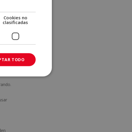
tar
Cookies no
clasificadas
 de
ca una
ún
PTAR TODO
tidad
rando.
usar
den