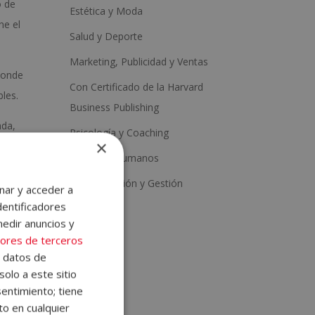
o de
Estética y Moda
ne el
Salud y Deporte
Marketing, Publicidad y Ventas
 donde
Con Certificado de la Harvard
bles.
Business Publishing
ada,
Psicología y Coaching
×
nte
Recursos Humanos
Administración y Gestión
nar y acceder a
dentificadores
medir anuncios y
ores de terceros
e datos de
solo a este sitio
entimiento; tiene
as
to en cualquier