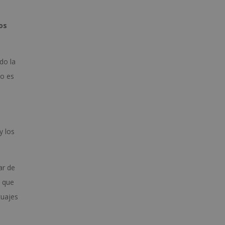
os
do la
no es
y los
ar de
a que
tuajes