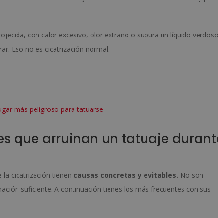
jecida, con calor excesivo, olor extraño o supura un líquido verdos
ar. Eso no es cicatrización normal.
ugar más peligroso para tatuarse
es que arruinan un tatuaje durant
la cicatrización tienen
causas concretas y evitables.
No son
ación suficiente. A continuación tienes los más frecuentes con sus