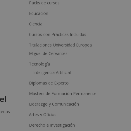
a
Packs de cursos
t
Educación
i
Ciencia
v
Cursos con Prácticas Incluídas
e
:
Titulaciones Universidad Europea
Miguel de Cervantes
Tecnología
Inteligencia Artificial
Diplomas de Experto
Másters de Formación Permanente
el
Liderazgo y Comunicación
cerlas
Artes y Oficios
Derecho e Investigación