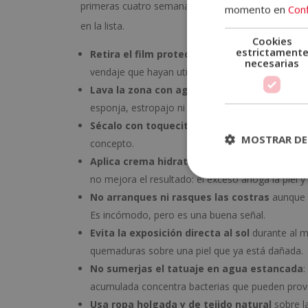
primeras cuatro semanas. Saltarse cualquiera de e
momento en
Conf
en la lista.
Cookies
estrictament
Retira el film protector
en el tiempo que te ind
necesarias
vendaje que hayan utilizado.
Lava la zona con agua tibia y jabón neutro
s
esponja, estropajo ni manopla.
Sécalo con toquecitos suaves
con papel de co
MOSTRAR DE
concepto.
Aplica crema hidratante específica para ta
no mejora el resultado: el exceso ahoga la piel y d
No arranques ni rasques las costras
aunque p
Es incómodo, pero es una buena señal.
Evita la exposición directa al sol
durante al m
quemaduras sobre una piel que ya está dañada.
No sumerjas el tatuaje en agua estancada
:
acumulada concentra bacterias que pueden provo
Usa ropa holgada y de tejido natural
sobre la