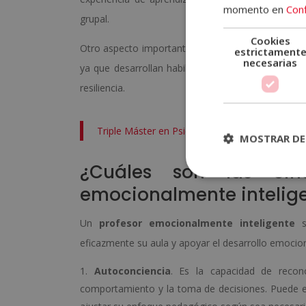
momento en
Conf
grupal.
Cookies
Otro aspecto importante es que a través de la in
estrictament
necesarias
ya que desarrollan habilidades clave para relacio
resiliencia.
Triple Máster en Psicología Infantil, Atenció
MOSTRAR DE
¿Cuáles son las cin
emocionalmente intelig
Un
profesor emocionalmente inteligente
se
eficazmente su aula y apoyar el desarrollo emocio
Autoconciencia
. Es la capacidad de reco
comportamiento y la toma de decisiones. Puede evi