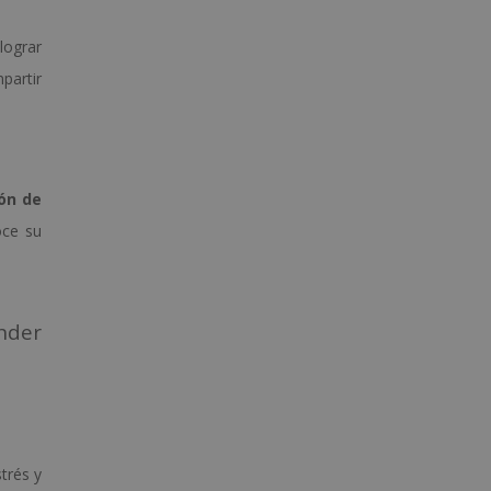
lograr
partir
ión de
oce su
nder
trés y