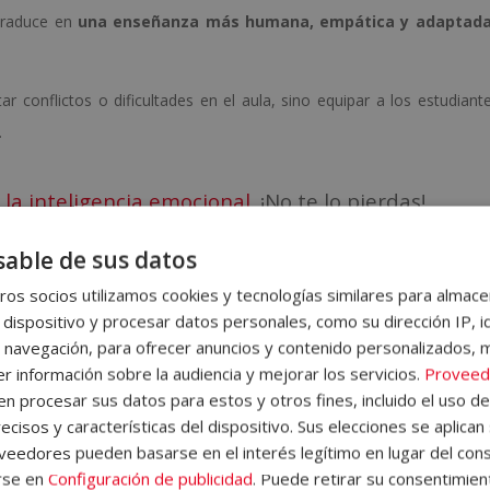
 traduce en
una enseñanza más humana, empática y adaptad
ar conflictos o dificultades en el aula, sino equipar a los estudiant
.
 la inteligencia emocional
. ¡No te lo pierdas!
able de sus datos
igencia emocional en la educación
os socios utilizamos cookies y tecnologías similares para almace
a educación es importante porque
el aprendizaje está estrecha
 dispositivo y procesar datos personales, como su dirección IP, i
iantes se sienten seguros y valorados, su capacidad de concentr
 navegación, para ofrecer anuncios y contenido personalizados, 
r información sobre la audiencia y mejorar los servicios.
Proveed
te. Por el contrario, un ambiente cargado de estrés, miedo o p
 procesar sus datos para estos y otros fines, incluido el uso d
mente su bienestar emocional.
ecisos y características del dispositivo. Sus elecciones se aplican 
eedores pueden basarse en el interés legítimo en lugar del cons
s docentes
gestionar mejor la dinámica del aula
. No solo mej
rse en
Configuración de publicidad
. Puede retirar su consentimien
educe el riesgo de problemas de comportamiento y fomenta la co