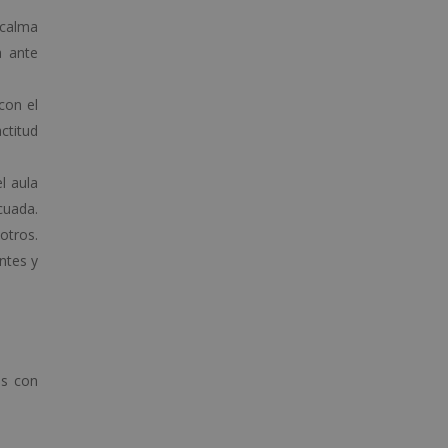
 calma
a ante
con el
ctitud
l aula
cuada.
otros.
ntes y
as con