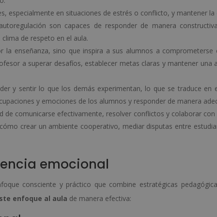
o.
es, especialmente en situaciones de estrés o conflicto, y mantener la
a autoregulación son capaces de responder de manera constructiv
 clima de respeto en el aula.
por la enseñanza, sino que inspira a sus alumnos a comprometerse 
rofesor a superar desafíos, establecer metas claras y mantener una a
der y sentir lo que los demás experimentan, lo que se traduce en e
reocupaciones y emociones de los alumnos y responder de manera ade
 de comunicarse efectivamente, resolver conflictos y colaborar con 
 cómo crear un ambiente cooperativo, mediar disputas entre estudia
gencia emocional
enfoque consciente y práctico que combine estratégicas pedagógic
ste enfoque al aula
de manera efectiva: