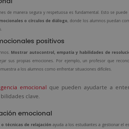
onal
ones de manera segura y respetuosa es fundamental. Esto se puede 
mocionales o círculos de diálogo
, donde los alumnos puedan com
s.
ocionales positivos
umnos.
Mostrar autocontrol, empatía y habilidades de resoluc
ar sus propias emociones. Por ejemplo, un profesor que recon
muestra a los alumnos como enfrentar situaciones difíciles.
ligencia emocional
que pueden ayudarte a ente
bilidades clave.
lación emocional
 o técnicas de relajación
ayuda a los estudiantes a gestionar el es