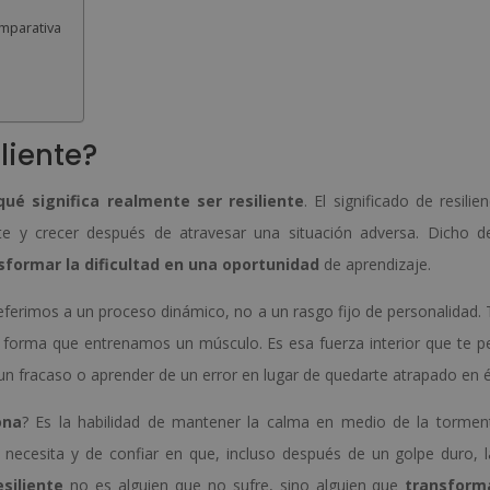
omparativa
liente?
qué significa realmente ser resiliente
. El significado de resilie
rte y crecer después de atravesar una situación adversa. Dicho d
sformar la dificultad en una oportunidad
de aprendizaje.
referimos a un proceso dinámico, no a un rasgo fijo de personalidad.
a forma que entrenamos un músculo. Es esa fuerza interior que te p
 un fracaso o aprender de un error en lugar de quedarte atrapado en é
ona
? Es la habilidad de mantener la calma en medio de la tormen
necesita y de confiar en que, incluso después de un golpe duro, l
siliente
no es alguien que no sufre, sino alguien que
transform