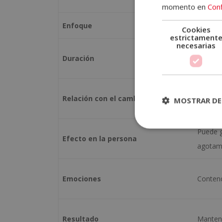
momento en
Conf
Enfoque
Aguanta
Cookies
estrictament
necesarias
Duración
Tempora
Relación con el cambio
Lo evit
MOSTRAR DE
Puede 
Efecto en la persona
agotam
Emociones
Contenc
Resultado
Mantener