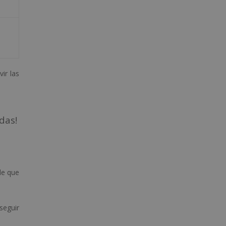
ir las
rdas!
de que
seguir