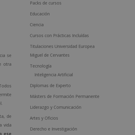
a
Packs de cursos
t
Educación
i
Ciencia
v
Cursos con Prácticas Incluídas
e
:
Titulaciones Universidad Europea
Miguel de Cervantes
ncia se
e otra
Tecnología
Inteligencia Artificial
Diplomas de Experto
 Todos
ermite
Másters de Formación Permanente
l.
Liderazgo y Comunicación
ta, de
Artes y Oficios
a vida
Derecho e Investigación
a ese