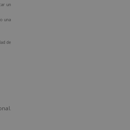
car un
do una
dad de
onal.