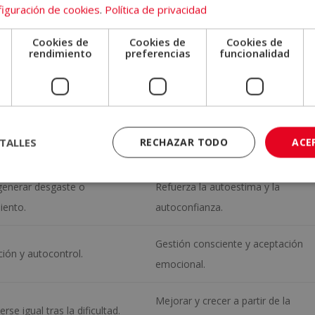
iguración de cookies
.
Política de privacidad
r y mantenerse firme.
Aprender, transformarse y evolucio
Cookies de
Cookies de
Cookies de
e
rendimiento
preferencias
funcionalidad
Permanente, se integra como
l, mientras dura la presión.
aprendizaje vital.
Lo acepta y lo utiliza como
a o lo minimiza.
TALLES
RECHAZAR TODO
ACE
oportunidad.
generar desgaste o
Refuerza la autoestima y la
iento.
autoconfianza.
Gestión consciente y aceptación
ión y autocontrol.
emocional.
Mejorar y crecer a partir de la
se igual tras la dificultad.