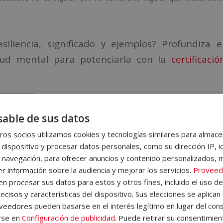
iliencia, significado y ejemplos? Profundiza e
alud mental para potenciarla con la
certificaci
cia y resiliencia: tabla comparati
able de sus datos
pero no son lo mismo. La principal
diferencia entre resiste
os socios utilizamos cookies y tecnologías similares para almace
r la presión sin romperse, mientras que la segunda consiste en adapt
 dispositivo y procesar datos personales, como su dirección IP, i
mparativa
entre ambas:
 navegación, para ofrecer anuncios y contenido personalizados, 
r información sobre la audiencia y mejorar los servicios.
Proveed
 procesar sus datos para estos y otros fines, incluido el uso d
encia
Resiliencia
ecisos y características del dispositivo. Sus elecciones se aplican 
eedores pueden basarse en el interés legítimo en lugar del cons
ad de soportar una situación
Capacidad de adaptarse y crecer tr
rse en
Configuración de publicidad
. Puede retirar su consentimien
.
una adversidad.