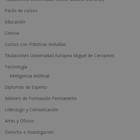
n
Packs de cursos
a
Educación
t
Ciencia
i
Cursos con Prácticas Incluídas
v
e
Titulaciones Universidad Europea Miguel de Cervantes
:
Tecnología
Inteligencia Artificial
Diplomas de Experto
Másters de Formación Permanente
Liderazgo y Comunicación
Artes y Oficios
Derecho e Investigación