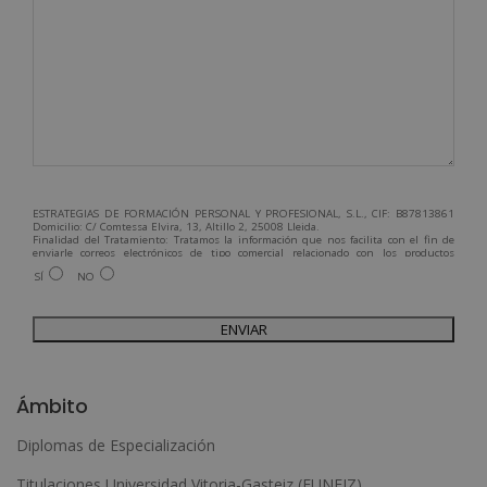
ESTRATEGIAS DE FORMACIÓN PERSONAL Y PROFESIONAL, S.L., CIF: B87813861
Domicilio: C/ Comtessa Elvira, 13, Altillo 2, 25008 Lleida.
Finalidad del Tratamiento: Tratamos la información que nos facilita con el fin de
enviarle correos electrónicos de tipo comercial relacionado con los productos
ofrecidos y otros tipo de productos que fueran de su interés.
SÍ
NO
Legitimación del tratamiento: Consentimiento del interesado.
Derechos: Puede ejercitar sus derechos identificándose suficientemente,
dirigiéndose a la dirección admin@grupoesneca.com.
Para más información consulte nuestra Política de Privacidad.
Desea recibir información comercial (vía telefónica y/o email):
A
l
Ámbito
t
Diplomas de Especialización
e
Titulaciones Universidad Vitoria-Gasteiz (EUNEIZ)
r