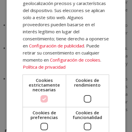
intensifica la circulación sanguínea, lo que puede tener
geolocalización precisos y características
efectos beneficiosos sobre la salud de la piel, ayudando a que
del dispositivo. Sus elecciones se aplican
solo a este sitio web. Algunos
se vea más firme y rejuvenecida.
proveedores pueden basarse en el
Estimula la producción de colágeno
. El frío aplicado
interés legítimo en lugar del
estimula la producción de colágeno, esencial para mantener
consentimiento; tiene derecho a oponerse
la elasticidad y la firmeza de la piel.
en
Configuración de publicidad
. Puede
Reducción de la celulitis y la retención de líquidos
.
retirar su consentimiento en cualquier
Favorece la eliminación de toxinas y la mejora de la
momento en
Configuración de cookies
.
circulación en áreas con celulitis, ayudando a suavizar la piel y
Política de privacidad
reducir la hinchazón.
Tratamiento no invasivo y rápido
. A diferencia de otros
Cookies
Cookies de
estrictamente
rendimiento
procedimientos estéticos más invasivos, la crioterapia es
necesarias
rápida y no requiere tiempo de recuperación, lo que la
convierte en una opción popular para quienes buscan mejorar
su apariencia sin someterse a cirugías o procedimientos más
Cookies de
Cookies de
preferencias
funcionalidad
agresivos.
Desventajas y aspectos negativos