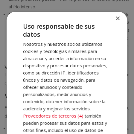
al frío intenso.
No realizar actividades físicas intensas
. Es aconsejable
×
estar unas horas sin realizar actividad intensa, ya que esta
Uso responsable de sus
podría aumentar la temperatura del cuerpo y contrarrestar los
datos
efectos del frío aplicado en el tratamiento. Además, el
Nosotros y nuestros socios utilizamos
esfuerzo físico podría aumentar la inflamación en áreas
cookies y tecnologías similares para
donde se haya realizado la crioterapia.
almacenar y acceder a información en su
dispositivo y procesar datos personales,
Ventajas y desventajas de la crioterapia estética
como su dirección IP, identificadores
La crioterapia estética ofrece varios beneficios, pero también
únicos y datos de navegación, para
cuenta con limitaciones a considerar.
ofrecer anuncios y contenido
personalizados, medir anuncios y
Ventajas y aspectos positivos
contenido, obtener información sobre la
Entre las principales
ventajas de al crioterapia estética
,
audiencia y mejorar los servicios.
Proveedores de terceros (4)
también
destacan:
pueden procesar sus datos para estos y
Mejora la circulación sanguínea
. La exposición al frío
otros fines, incluido el uso de datos de