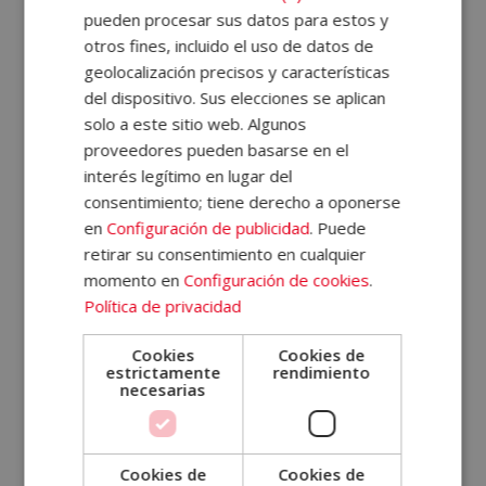
pueden procesar sus datos para estos y
otros fines, incluido el uso de datos de
geolocalización precisos y características
del dispositivo. Sus elecciones se aplican
SOLICITA MÁS INFORMACIÓN
solo a este sitio web. Algunos
Nombre (*)
proveedores pueden basarse en el
interés legítimo en lugar del
consentimiento; tiene derecho a oponerse
Apellidos (*)
en
Configuración de publicidad
. Puede
retirar su consentimiento en cualquier
momento en
Configuración de cookies
.
Política de privacidad
Teléfono (*)
Cookies
Cookies de
estrictamente
rendimiento
Tu correo electrónico (*)
necesarias
Indícanos en qué curso estás interesado (*)
Cookies de
Cookies de