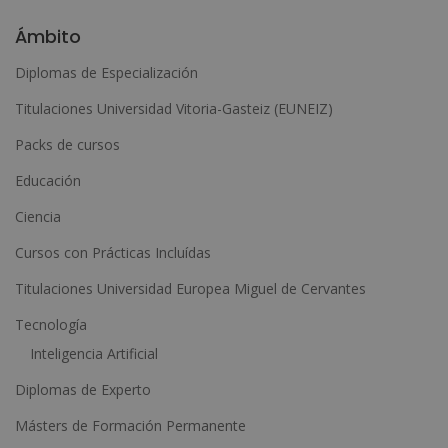
l
Ámbito
t
Diplomas de Especialización
e
Titulaciones Universidad Vitoria-Gasteiz (EUNEIZ)
r
n
Packs de cursos
a
Educación
t
Ciencia
i
Cursos con Prácticas Incluídas
v
e
Titulaciones Universidad Europea Miguel de Cervantes
:
Tecnología
Inteligencia Artificial
Diplomas de Experto
Másters de Formación Permanente