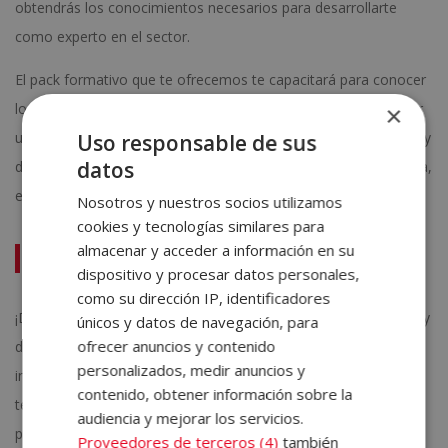
obtendrás los conocimientos necesarios para desarrollarte
como experto en el sector.
El pack formativo que te ofrecemos te capacitará para conocer
los elementos característicos de una clínica veterinaria, ofrecer
×
un acercamiento básico a la anatomía general de los animales y
Uso responsable de sus
datos
describir las principales patologías de los animales de compañía,
entre otros.
Nosotros y nuestros socios utilizamos
cookies y tecnologías similares para
almacenar y acceder a información en su
Auxiliar Técnico Veterinario
dispositivo y procesar datos personales,
como su dirección IP, identificadores
¡Descubre todo lo que puede ofrecerte la formación con ELBS y
únicos y datos de navegación, para
ofrecer anuncios y contenido
dedica tu tiempo a lo que de verdad te gusta! Pídenos
personalizados, medir anuncios y
información sin compromiso: contacta con nosotros por
contenido, obtener información sobre la
teléfono o mediante nuestras redes sociales y déjate asesorar
audiencia y mejorar los servicios.
para encontrar la formación que encaja mejor contigo.
Proveedores de terceros (4)
también