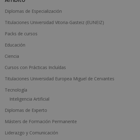
t
Diplomas de Especialización
e
Titulaciones Universidad Vitoria-Gasteiz (EUNEIZ)
r
n
Packs de cursos
a
Educación
t
Ciencia
i
Cursos con Prácticas Incluídas
v
e
Titulaciones Universidad Europea Miguel de Cervantes
:
Tecnología
Inteligencia Artificial
Diplomas de Experto
Másters de Formación Permanente
Liderazgo y Comunicación