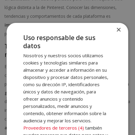
lógica distinta a la de Pinterest. Conocer las dimensiones,
tendencias y comportamientos de cada plataforma es
imprescindible
para maximizar el alcance orgánico de cada
×
pieza.
Uso responsable de sus
datos
Tendencias actuales en diseño para
redes sociales
Nosotros y nuestros socios utilizamos
cookies y tecnologías similares para
El minimalismo elegante, las
tipografías expresivas
, los
almacenar y acceder a información en su
colores vibrantes y los elementos animados están marcando la
dispositivo y procesar datos personales,
pauta del diseño contemporáneo. Asimismo, el uso del
motion
como su dirección IP, identificadores
únicos y datos de navegación, para
graphics
y las microanimaciones se ha consolidado como una
ofrecer anuncios y contenido
de las técnicas más eficaces para detener el scroll y aumentar la
personalizados, medir anuncios y
interacción. Las marcas líderes saben que el futuro del
contenido, obtener información sobre la
contenido visual pasa por la fusión entre
diseño estático,
audiencia y mejorar los servicios.
Proveedores de terceros (4)
también
animación y storytelling visual
.
pueden procesar sus datos para estos y