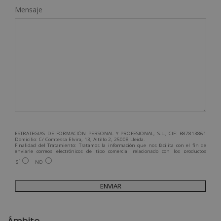
Mensaje
ESTRATEGIAS DE FORMACIÓN PERSONAL Y PROFESIONAL, S.L., CIF: B87813861
Domicilio: C/ Comtessa Elvira, 13, Altillo 2, 25008 Lleida.
Finalidad del Tratamiento: Tratamos la información que nos facilita con el fin de
enviarle correos electrónicos de tipo comercial relacionado con los productos
ofrecidos y otros tipo de productos que fueran de su interés.
SÍ
NO
Legitimación del tratamiento: Consentimiento del interesado.
Derechos: Puede ejercitar sus derechos identificándose suficientemente,
dirigiéndose a la dirección admin@grupoesneca.com.
Para más información consulte nuestra Política de Privacidad.
Desea recibir información comercial (vía telefónica y/o email):
A
l
Ámbito