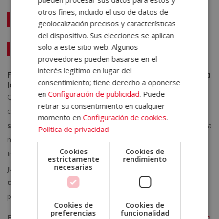
otros fines, incluido el uso de datos de
Te puede interesar:
geolocalización precisos y características
del dispositivo. Sus elecciones se aplican
solo a este sitio web. Algunos
Cómo elaborar tu plan de acción en las Redes Sociales
proveedores pueden basarse en el
interés legítimo en lugar del
Formarse profesionalmente: la decisión que marca
consentimiento; tiene derecho a oponerse
la diferencia
en
Configuración de publicidad
. Puede
Quienes desean destacar en esta industria entienden que la
retirar su consentimiento en cualquier
creatividad por sí sola no basta: se necesita una
formación
momento en
Configuración de cookies
.
sólida, actualizada y orientada al mercado real
. Aprender a
Política de privacidad
manejar herramientas como Adobe Photoshop, Illustrator,
Cookies
Cookies de
InDesign y plataformas emergentes como Figma o Canva Pro,
estrictamente
rendimiento
necesarias
junto con los fundamentos del
diseño estratégico y la
comunicación visual
, abre las puertas a una carrera
profesional con enorme proyección.
Cookies de
Cookies de
preferencias
funcionalidad
En este sentido, nuestra
Certificación Experto en Diseño Gráfico