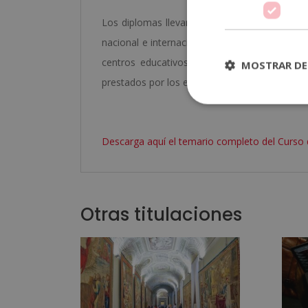
Los diplomas llevan el sello de Notario Europe
nacional e internacional. Además, dispone de
centros educativos y escuelas de negocios, 
MOSTRAR DE
prestados por los estudiantes.
Descarga aquí el temario completo del Curso
Otras titulaciones