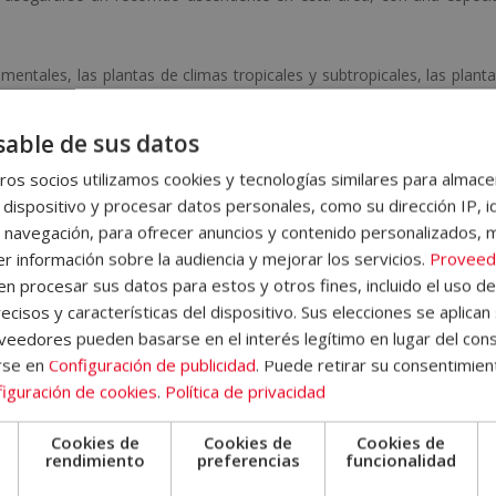
mentales, las plantas de climas tropicales y subtropicales, las plant
las verdes ornamentales, los distintos tipos de verdes, las flores, 
able de sus datos
nos y plagas en floricultura, los abonos y fertilizantes, el control 
inal de cada unidad didáctica el alumno/a encontrará ejercicios 
os socios utilizamos cookies y tecnologías similares para almace
imiento de los conocimientos adquiridos a lo largo del curso de for
 dispositivo y procesar datos personales, como su dirección IP, i
 navegación, para ofrecer anuncios y contenido personalizados, 
r información sobre la audiencia y mejorar los servicios.
Proveed
 donde encontrará información sobre la metodología de aprendizaje, 
 procesar sus datos para estos y otros fines, incluido el uso d
ecisos y características del dispositivo. Sus elecciones se aplican 
 del Campus Virtual, qué hacer una vez el alumno haya finalizado
eedores pueden basarse en el interés legítimo en lugar del cons
emás, el alumno dispondrá de un servicio de clases en directo.
rse en
Configuración de publicidad
. Puede retirar su consentimien
iguración de cookies
.
Política de privacidad
Cookies de
Cookies de
Cookies de
las pruebas de evaluación, el alumno recibirá un diploma que certifi
e
rendimiento
preferencias
funcionalidad
 de ELBS ESCUELA DE LIDERAZGO.