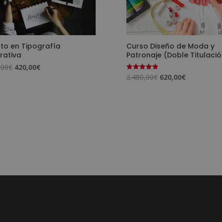
to en Tipografía
Curso Diseño de Moda y
rativa
Patronaje (Doble Titulació
El
El
,00
€
420,00
€
El
El
2.480,00
€
620,00
€
Valorado
precio
precio
con
precio
precio
5.00
original
actual
de 5
original
actual
era:
es:
era:
es:
1.680,00€.
420,00€.
2.480,00€.
620,00€.