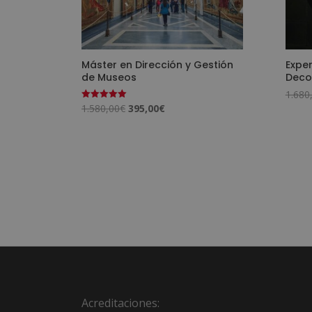
Máster en Dirección y Gestión
Exper
de Museos
Deco
1.680
El
El
1.580,00
€
395,00
€
Valorado
con
precio
precio
5.00
de 5
original
actual
era:
es:
1.580,00€.
395,00€.
Acreditaciones: