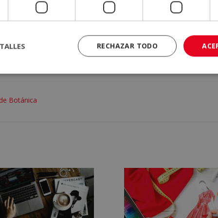
o que da fe de la validez, contenidos y autenticidad del título a niv
l reconocimiento Cum Laude. Este distintivo lo otorga Emagister a l
que hayan recibido la mejor valoración de los servicios formativ
TALLES
RECHAZAR TODO
ACE
 de Botánica