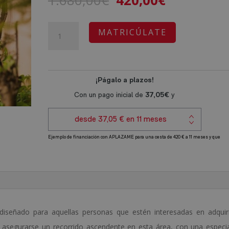
1.680,00
€
420,00
€
precio
precio
original
actual
Certificación
A
MATRICÚLATE
era:
es:
Experto
l
1.680,00€.
420,00€.
en
t
Botánica
e
cantidad
r
n
a
t
i
v
e
:
iseñado para aquellas personas que estén interesadas en adquir
 asegurarse un recorrido ascendente en esta área, con una especi