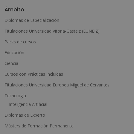
l
Ámbito
t
Diplomas de Especialización
e
Titulaciones Universidad Vitoria-Gasteiz (EUNEIZ)
r
n
Packs de cursos
a
Educación
t
Ciencia
i
Cursos con Prácticas Incluídas
v
e
Titulaciones Universidad Europea Miguel de Cervantes
:
Tecnología
Inteligencia Artificial
Diplomas de Experto
Másters de Formación Permanente