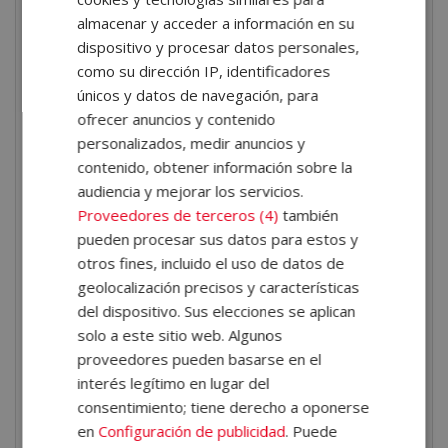
Educación Afectivo-
almacenar y acceder a información en su
Sexual
dispositivo y procesar datos personales,
como su dirección IP, identificadores
La formación se imparte en modalidad
online
. Los
únicos y datos de navegación, para
alumnos pueden acceder a los contenidos de manera
ofrecer anuncios y contenido
flexible y a su propio ritmo, siempre dentro del plazo
personalizados, medir anuncios y
máximo de
un año
. Este método de estudio incluye
contenido, obtener información sobre la
audiencia y mejorar los servicios.
acceso al
Campus Virtual
, tutorías personalizadas y
Proveedores de terceros (4)
también
webinars audiovisuales que profundizan en los
pueden procesar sus datos para estos y
aspectos más importantes de la formación.
otros fines, incluido el uso de datos de
Certificación obtenida
geolocalización precisos y características
del dispositivo. Sus elecciones se aplican
solo a este sitio web. Algunos
Una vez finalizados los estudios y superadas las
proveedores pueden basarse en el
pruebas de evaluación, el alumno recibirá un diploma
interés legítimo en lugar del
que certifica el »
CERTIFICACIÓN EXPERTO EN
consentimiento; tiene derecho a oponerse
EDUCACIÓN AFECTIVO-SEXUAL
«, de ELBS ESCUELA
en
Configuración de publicidad
. Puede