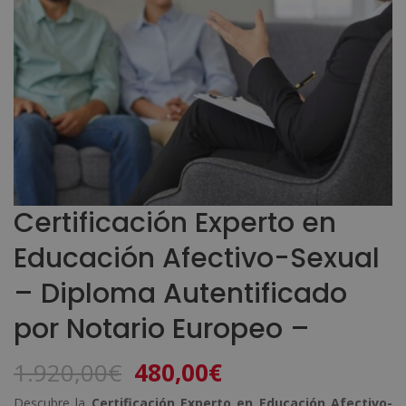
Certificación Experto en
Educación Afectivo-Sexual
– Diploma Autentificado
por Notario Europeo –
El
El
1.920,00
€
480,00
€
precio
precio
Descubre la
Certificación Experto en Educación Afectivo-