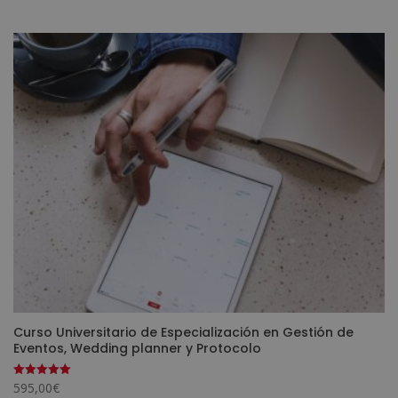
original
actual
era:
es:
2.720,00€.
680,00€.
Curso Universitario de Especialización en Gestión de
Eventos, Wedding planner y Protocolo
595,00
€
Valorado
con