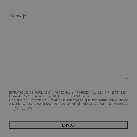
Mensaje
ESTRATEGIAS DE FORMACIÓN PERSONAL Y PROFESIONAL, S.L., CIF: B87813861
Domicilio: C/ Comtessa Elvira, 13, Altillo 2, 25008 Lleida.
Finalidad del Tratamiento: Tratamos la información que nos facilita con el fin de
enviarle correos electrónicos de tipo comercial relacionado con los productos
ofrecidos y otros tipo de productos que fueran de su interés.
SÍ
NO
Legitimación del tratamiento: Consentimiento del interesado.
Derechos: Puede ejercitar sus derechos identificándose suficientemente,
dirigiéndose a la dirección admin@grupoesneca.com.
Para más información consulte nuestra Política de Privacidad.
Desea recibir información comercial (vía telefónica y/o email):
A