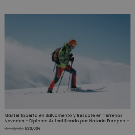
Máster Experto en Salvamento y Rescate en Terrenos
Nevados – Diploma Autentificado por Notario Europeo –
El
El
2.720,00
€
680,00
€
precio
precio