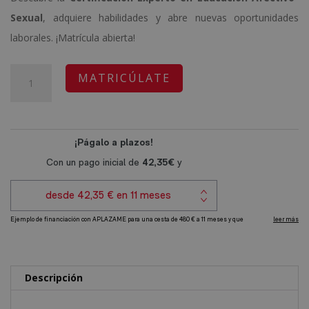
original
actual
Sexual
, adquiere habilidades y abre nuevas oportunidades
era:
es:
laborales. ¡Matrícula abierta!
1.920,00€.
480,00€.
Certificación
A
MATRICÚLATE
Experto
l
en
t
Educación
e
Afectivo-
r
Sexual
n
-
a
Diploma
t
Autentificado
i
por
v
Notario
e
Descripción
Europeo
: