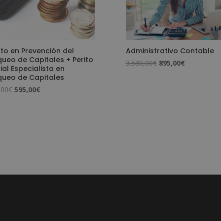
to en Prevención del
Administrativo Contable
ueo de Capitales + Perito
El
El
3.580,00
€
895,00
€
ial Especialista en
precio
precio
queo de Capitales
original
actual
El
El
,00
€
595,00
€
era:
es:
precio
precio
3.580,00€.
895,00€.
original
actual
era:
es:
2.380,00€.
595,00€.