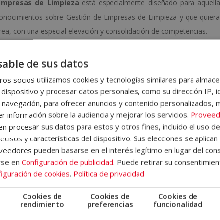
 Empresas de Limpieza
está especialmente diseñado para aquell
 conocimientos sobre Gestión de Empresas de Limpieza y que quier
rea, con una especial elevación y consolidación de competencias.
mpieza, el análisis económico-empresarial del sector de actividades 
able de sus datos
, las técnicas de limpieza, la tipología de elementos y espacios 
os socios utilizamos cookies y tecnologías similares para almace
uperficies, la aplicación de técnicas de lavado, repasado y planchado 
 dispositivo y procesar datos personales, como su dirección IP, i
. Además, al final de cada unidad didáctica el alumno/a encontra
 navegación, para ofrecer anuncios y contenido personalizados, 
á hacer un seguimiento de los conocimientos adquiridos a lo largo d
r información sobre la audiencia y mejorar los servicios.
Proveed
 procesar sus datos para estos y otros fines, incluido el uso d
ecisos y características del dispositivo. Sus elecciones se aplican 
 donde encontrará información sobre la metodología de aprendizaje, 
eedores pueden basarse en el interés legítimo en lugar del cons
 del Campus Virtual, qué hacer una vez el alumno haya finalizado
rse en
Configuración de publicidad
. Puede retirar su consentimien
emás, el alumno dispondrá de un servicio de clases en directo.
iguración de cookies
.
Política de privacidad
Cookies de
Cookies de
Cookies de
e
rendimiento
preferencias
funcionalidad
las pruebas de evaluación, el alumno recibirá un diploma que certifi