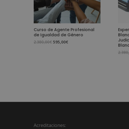
Curso de Agente Profesional
Exper
de Igualdad de Género
Blanq
Judic
El
El
2.380,00
€
595,00
€
Blan
precio
precio
2.380
original
actual
era:
es:
2.380,00€.
595,00€.
Acreditaciones: