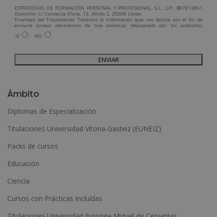
ESTRATEGIAS DE FORMACIÓN PERSONAL Y PROFESIONAL, S.L., CIF: B87813861
Domicilio: C/ Comtessa Elvira, 13, Altillo 2, 25008 Lleida.
Finalidad del Tratamiento: Tratamos la información que nos facilita con el fin de
enviarle correos electrónicos de tipo comercial relacionado con los productos
ofrecidos y otros tipo de productos que fueran de su interés.
SÍ
NO
Legitimación del tratamiento: Consentimiento del interesado.
Derechos: Puede ejercitar sus derechos identificándose suficientemente,
dirigiéndose a la dirección admin@grupoesneca.com.
Para más información consulte nuestra Política de Privacidad.
Desea recibir información comercial (vía telefónica y/o email):
A
l
Ámbito
t
Diplomas de Especialización
e
Titulaciones Universidad Vitoria-Gasteiz (EUNEIZ)
r
n
Packs de cursos
a
Educación
t
Ciencia
i
Cursos con Prácticas Incluídas
v
e
Titulaciones Universidad Europea Miguel de Cervantes