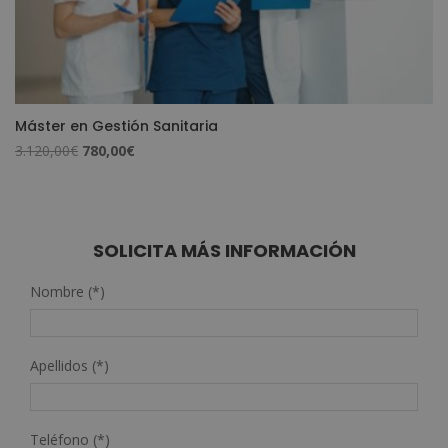
Máster en Gestión Sanitaria
El
El
3.120,00
€
780,00
€
precio
precio
original
actual
era:
es:
3.120,00€.
780,00€.
SOLICITA MÁS INFORMACIÓN
Nombre (*)
Apellidos (*)
Teléfono (*)