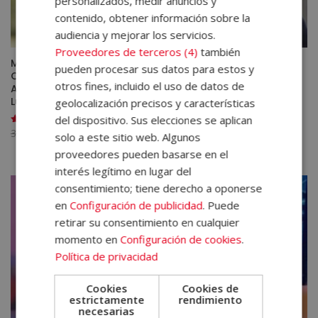
personalizados, medir anuncios y
contenido, obtener información sobre la
audiencia y mejorar los servicios.
Proveedores de terceros (4)
también
Máster en Liderazgo Femenino y Resolución de
pueden procesar sus datos para estos y
Conflictos + Máster en Dirección y Gestión de
otros fines, incluido el uso de datos de
Asociaciones, ONG’s y Otras Entidades Sin Ánimo de
Lucro
geolocalización precisos y características
del dispositivo. Sus elecciones se aplican
El
El
3.560,00
€
890,00
€
Valorado
solo a este sitio web. Algunos
con
precio
precio
5.00
proveedores pueden basarse en el
de 5
original
actual
interés legítimo en lugar del
era:
es:
consentimiento; tiene derecho a oponerse
3.560,00€.
890,00€.
en
Configuración de publicidad
. Puede
retirar su consentimiento en cualquier
momento en
Configuración de cookies
.
Política de privacidad
Cookies
Cookies de
estrictamente
rendimiento
necesarias