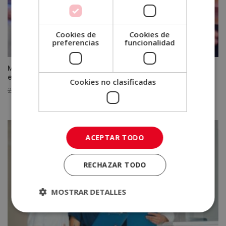
Cookies de
Cookies de
preferencias
funcionalidad
MBA en Dirección y Gestión de Empresas + Curso de
eSports
Cookies no clasificadas
El
El
2.720,00
€
680,00
€
precio
precio
original
actual
era:
es:
2.720,00€.
680,00€.
ACEPTAR TODO
RECHAZAR TODO
MOSTRAR DETALLES