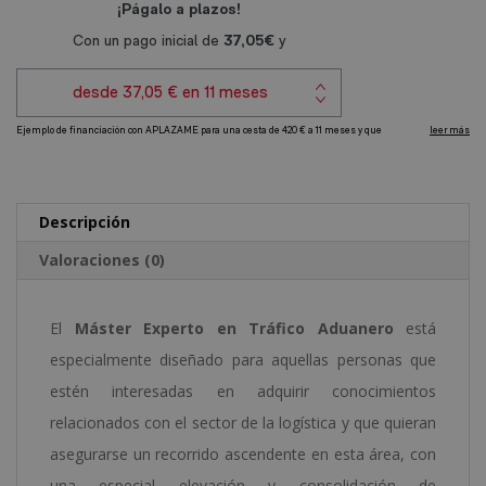
Aduanero
r
cantidad
n
a
t
i
v
e
Descripción
:
Valoraciones (0)
El
Máster Experto en Tráfico Aduanero
está
especialmente diseñado para aquellas personas que
estén interesadas en adquirir conocimientos
relacionados con el sector de la logística y que quieran
asegurarse un recorrido ascendente en esta área, con
una especial elevación y consolidación de