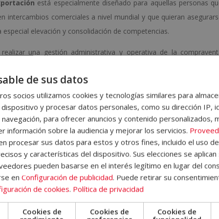
xportación
está especialmente diseñado para aquellas personas q
en intercambios comerciales a nivel mundial y que quieran asegurar
 especial elevación y consolidación de competencias.
 realizar una gestión administrativa y operativa de la compraven
conómico, político y jurídico del comercio internacional, y además, 
able de sus datos
, elaboración de ofertas en comercio internacional y condiciones de 
on esta formación, el alumno conocerá el funcionamiento del siste
os socios utilizamos cookies y tecnologías similares para almace
 dispositivo y procesar datos personales, como su dirección IP, i
en cuanto a normativa y clasificación arancelaria de las mercancía
 navegación, para ofrecer anuncios y contenido personalizados, 
idad, los documentos y los impuestos.
r información sobre la audiencia y mejorar los servicios.
Proveed
 procesar sus datos para estos y otros fines, incluido el uso d
 donde encontrará información sobre la metodología de aprendizaje, 
ecisos y características del dispositivo. Sus elecciones se aplican 
 del Campus Virtual, qué hacer una vez el alumno haya finalizado
eedores pueden basarse en el interés legítimo en lugar del cons
emás, el alumno dispondrá de un servicio de clases en directo.
rse en
Configuración de publicidad
. Puede retirar su consentimien
iguración de cookies
.
Política de privacidad
Cookies de
Cookies de
Cookies de
idad
online
.