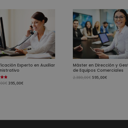
ficación Experto en Auxiliar
Máster en Dirección y Ges
istrativo
de Equipos Comerciales
El
El
2.380,00
€
595,00
€
El
El
,00
€
395,00
€
o
precio
precio
precio
precio
original
actual
original
actual
era:
es:
era:
es:
2.380,00€.
595,00€.
1.580,00€.
395,00€.