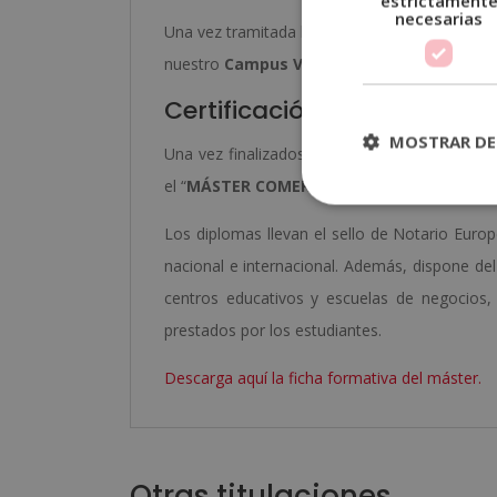
estrictament
necesarias
Una vez tramitada la matrícula, procederemos 
nuestro
Campus Virtual
, donde encontrará t
Certificación obtenida
MOSTRAR DE
Una vez finalizados los estudios y superadas 
el “
MÁSTER COMERCIO INTERNACIONAL Y 
Los diplomas llevan el sello de Notario Europe
nacional e internacional. Además, dispone de
centros educativos y escuelas de negocios, 
prestados por los estudiantes.
Descarga aquí la ficha formativa del máster.
Otras titulaciones