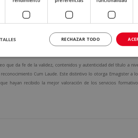
e
rendimiento
preferencias
funcionalidad
a enviar al correo electrónico del alumno las claves de acceso a
odos los materiales de estudio y de evaluación.
TALLES
RECHAZAR TODO
ACE
las pruebas de evaluación, el alumno recibirá un diploma que certifi
EXPORTACIÓN
”, de ELBS ESCUELA DE LIDERAZGO.
o que da fe de la validez, contenidos y autenticidad del título a niv
l reconocimiento Cum Laude. Este distintivo lo otorga Emagister a l
que hayan recibido la mejor valoración de los servicios formativ