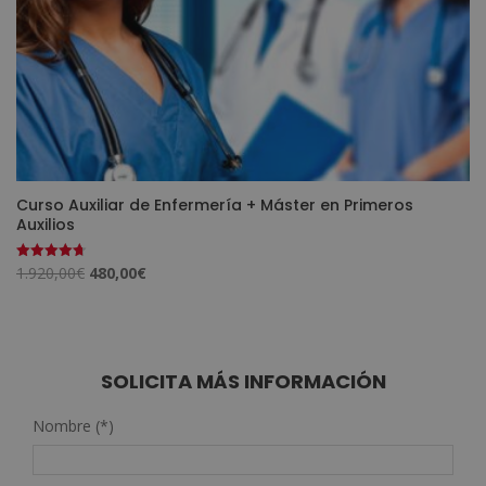
Curso Auxiliar de Enfermería + Máster en Primeros
Auxilios
El
El
1.920,00
€
480,00
€
Valorado
con
precio
precio
4.73
de 5
original
actual
era:
es:
1.920,00€.
480,00€.
SOLICITA MÁS INFORMACIÓN
Nombre (*)