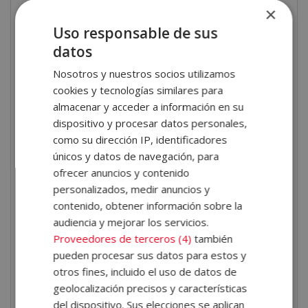
×
Gimnasios y centros de fitness.
Uso responsable de sus
Entrenador independiente.
datos
Entrenamiento en línea.
Nosotros y nuestros socios utilizamos
Especialización en grupos específicos.
cookies y tecnologías similares para
Asesor de estilo de vida saludable.
almacenar y acceder a información en su
Entrenador en empresas.
dispositivo y procesar datos personales,
Creador de contenido en redes.
como su dirección IP, identificadores
Entrenador especializado en disciplinas concretas.
únicos y datos de navegación, para
Asesor de equipamiento.
ofrecer anuncios y contenido
Docencia y formación.
personalizados, medir anuncios y
contenido, obtener información sobre la
Objetivo de la formación
audiencia y mejorar los servicios.
Proveedores de terceros (4)
también
El objetivo de la presente formación es dotar a los
pueden procesar sus datos para estos y
alumnos de nociones y habilidades avanzadas en el
otros fines, incluido el uso de datos de
ámbito del entrenamiento personal. A través del curso
geolocalización precisos y características
del dispositivo. Sus elecciones se aplican
los alumnos conocerán las claves del entrenamiento