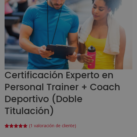
Certificación Experto en
Personal Trainer + Coach
Deportivo (Doble
Titulación)
(
1
valoración de cliente)
Valorado
1
con
5.00
de