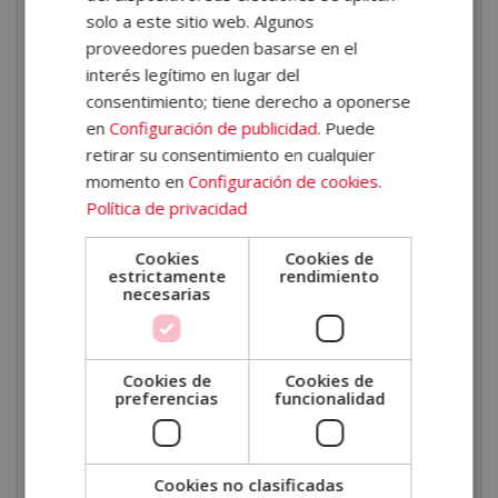
solo a este sitio web. Algunos
deportivo, cómo implementar hábitos de vida
proveedores pueden basarse en el
saludables y las claves del coaching, entre otros.
interés legítimo en lugar del
consentimiento; tiene derecho a oponerse
Experiencia real de un
en
Configuración de publicidad
. Puede
entrenador personal en
retirar su consentimiento en cualquier
ELBS
momento en
Configuración de cookies
.
Política de privacidad
Nuestra metodología de estudio dinámica y flexible
Cookies
Cookies de
incluye webinars audiovisuales y entrevistas a
estrictamente
rendimiento
necesarias
profesionales para que puedas potenciar tu
aprendizaje. Muestra de ello es la entrevista a un
entrenador personal en el que cuenta su experiencia
Cookies de
Cookies de
en el sector y la importancia de una formación
preferencias
funcionalidad
completa para lograr el máximo potencial. ¡No te lo
pierdas!
Cookies no clasificadas