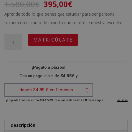
El
El
1.580,00
€
395,00
€
5 en base
a
valoración
precio
precio
de un
Aprende todo lo que tienes que estudiar para ser personal
cliente
original
actual
trainer con el curso de experto que te ofrece nuestra escuela.
era:
es:
1.580,00€.
395,00€.
Certificación
A
MATRICÚLATE
Experto
l
en
t
Personal
e
Trainer
r
+
n
Coach
a
Deportivo
t
(Doble
i
Titulación)
v
cantidad
e
Descripción