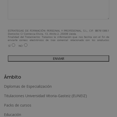
ESTRATEGIAS DE FORMACIÓN PERSONAL Y PROFESIONAL, S.L., CIF: B87813861
Domicilio: C/ Comtessa Elvira, 13, Altillo 2, 25008 Lleida.
Finalidad del Tratamiento: Tratamos la información que nos facilita con el fin de
enviarle correos electrónicos de tipo comercial relacionado con los productos
ofrecidos y otros tipo de productos que fueran de su interés.
SÍ
NO
Legitimación del tratamiento: Consentimiento del interesado.
Derechos: Puede ejercitar sus derechos identificándose suficientemente,
dirigiéndose a la dirección admin@grupoesneca.com.
Para más información consulte nuestra Política de Privacidad.
Desea recibir información comercial (vía telefónica y/o email):
A
l
Ámbito
t
Diplomas de Especialización
e
Titulaciones Universidad Vitoria-Gasteiz (EUNEIZ)
r
n
Packs de cursos
a
Educación