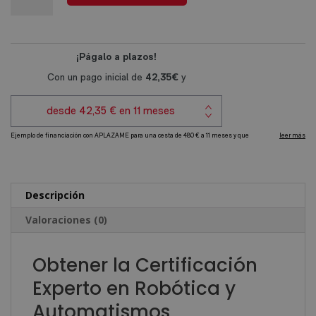
era:
es:
Experto
l
1.920,00€.
480,00€.
en
t
Robótica
e
y
r
Automatismos
n
Industriales
a
cantidad
t
i
v
e
Descripción
:
Valoraciones (0)
Obtener la Certificación
Experto en Robótica y
Automatismos