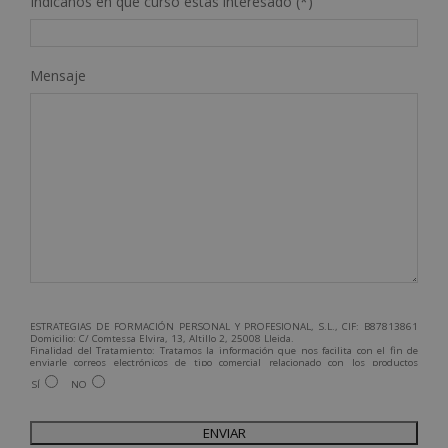
Indícanos en qué curso estás interesado (*)
Mensaje
ESTRATEGIAS DE FORMACIÓN PERSONAL Y PROFESIONAL, S.L., CIF: B87813861
Domicilio: C/ Comtessa Elvira, 13, Altillo 2, 25008 Lleida.
Finalidad del Tratamiento: Tratamos la información que nos facilita con el fin de
enviarle correos electrónicos de tipo comercial relacionado con los productos
ofrecidos y otros tipo de productos que fueran de su interés.
SÍ
NO
Legitimación del tratamiento: Consentimiento del interesado.
Derechos: Puede ejercitar sus derechos identificándose suficientemente,
dirigiéndose a la dirección admin@grupoesneca.com.
Para más información consulte nuestra Política de Privacidad.
Desea recibir información comercial (vía telefónica y/o email):