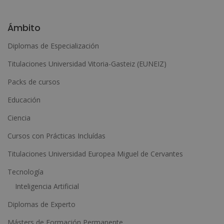
A
l
Ámbito
t
Diplomas de Especialización
e
Titulaciones Universidad Vitoria-Gasteiz (EUNEIZ)
r
n
Packs de cursos
a
Educación
t
Ciencia
i
Cursos con Prácticas Incluídas
v
e
Titulaciones Universidad Europea Miguel de Cervantes
:
Tecnología
Inteligencia Artificial
Diplomas de Experto
Másters de Formación Permanente