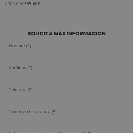
El
El
2.380,00
€
595,00
€
precio
precio
original
actual
era:
es:
2.380,00€.
595,00€.
SOLICITA MÁS INFORMACIÓN
Nombre (*)
Apellidos (*)
Teléfono (*)
Tu correo electrónico (*)