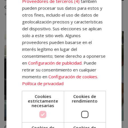
Proveedores de terceros (4)
también
Certificación Experto en Gestión Auxiliar de Personal
pueden procesar sus datos para estos y
El
El
1.400,00
€
350,00
€
otros fines, incluido el uso de datos de
precio
precio
geolocalización precisos y características
original
actual
del dispositivo. Sus elecciones se aplican
era:
es:
solo a este sitio web. Algunos
1.400,00€.
350,00€.
proveedores pueden basarse en el
interés legítimo en lugar del
consentimiento; tiene derecho a oponerse
en
Configuración de publicidad
. Puede
retirar su consentimiento en cualquier
momento en
Configuración de cookies
.
Política de privacidad
Cookies
Cookies de
estrictamente
rendimiento
necesarias
Curso de Agente Profesional de Igualdad de Género
Cookies de
Cookies de