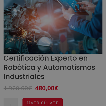
Certificación Experto en
Robótica y Automatismos
Industriales
El
El
1.920,00
€
480,00
€
precio
precio
original
actual
Certificación
A
MATRICÚLATE