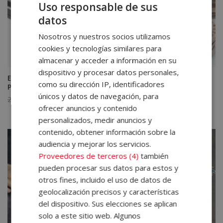
Uso responsable de sus
datos
Nosotros y nuestros socios utilizamos
cookies y tecnologías similares para
almacenar y acceder a información en su
dispositivo y procesar datos personales,
Experto en Prevención del Blanqueo de Capitales +
como su dirección IP, identificadores
Perito Judicial Especialista en Blanqueo de Capitales
únicos y datos de navegación, para
El
El
2.380,00
€
595,00
€
ofrecer anuncios y contenido
precio
precio
personalizados, medir anuncios y
original
actual
contenido, obtener información sobre la
era:
es:
audiencia y mejorar los servicios.
2.380,00€.
595,00€.
Proveedores de terceros (4)
también
pueden procesar sus datos para estos y
otros fines, incluido el uso de datos de
geolocalización precisos y características
del dispositivo. Sus elecciones se aplican
solo a este sitio web. Algunos