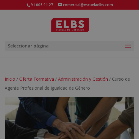
91 005 91 27
comercial@escuelaelbs.com
Seleccionar página
Inicio
/
Oferta Formativa
/
Administración y Gestión
/ Curso de
Agente Profesional de Igualdad de Género