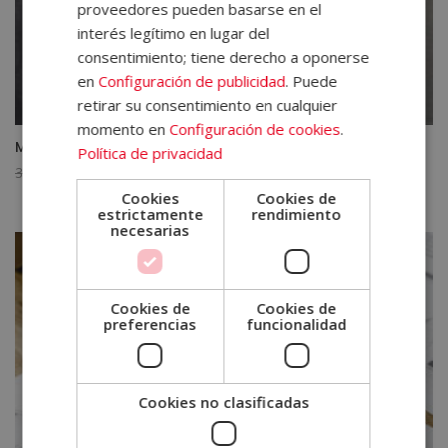
proveedores pueden basarse en el
interés legítimo en lugar del
consentimiento; tiene derecho a oponerse
en
Configuración de publicidad
. Puede
retirar su consentimiento en cualquier
momento en
Configuración de cookies
.
Máster en Comercio Internacional y Exportación
Política de privacidad
El
El
3.920,00
€
980,00
€
precio
precio
Cookies
Cookies de
estrictamente
rendimiento
original
actual
necesarias
era:
es:
3.920,00€.
980,00€.
Cookies de
Cookies de
preferencias
funcionalidad
Cookies no clasificadas