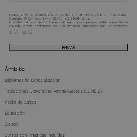
ESTRATEGIAS DE FORMACIÓN PERSONAL Y PROFESIONAL, S.L., CIF: B87813861
Domicilio: C/ Comtessa Elvira, 13, Altillo 2, 25008 Lleida.
Finalidad del Tratamiento: Tratamos la información que nos facilita con el fin de
enviarle correos electrónicos de tipo comercial relacionado con los productos
ofrecidos y otros tipo de productos que fueran de su interés.
SÍ
NO
Legitimación del tratamiento: Consentimiento del interesado.
Derechos: Puede ejercitar sus derechos identificándose suficientemente,
dirigiéndose a la dirección admin@grupoesneca.com.
Para más información consulte nuestra Política de Privacidad.
Desea recibir información comercial (vía telefónica y/o email):
A
l
Ámbito
t
Diplomas de Especialización
e
Titulaciones Universidad Vitoria-Gasteiz (EUNEIZ)
r
n
Packs de cursos
a
Educación
t
Ciencia
i
Cursos con Prácticas Incluídas
v