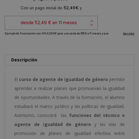
de
r
Igualdad
n
de
a
Género
t
cantidad
i
v
e
Descripción
:
El
curso de agente de igualdad de género
permite
aprender a realizar planes que promuevan la igualdad
de oportunidades. A través de la formación, el alumno
estudiará el marco jurídico y las políticas de igualdad
.
Asimismo, conocerá las
funciones del técnico o
agente de igualdad de género
y las vías de
promoción de planes de igualdad efectiva entre